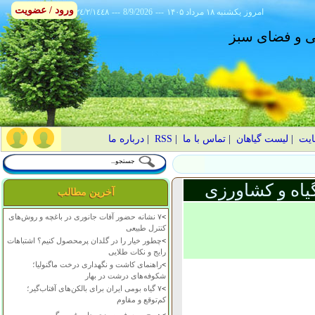
ورود / عضویت
امروز
۱۴۰۵ يکشنبه ۱۸ مرداد
---
8/9/2026
---
٢٤/٢/١٤٤٨
انی و فضای سبز
ایت
|
لیست گیاهان
|
تماس با ما
|
RSS
|
درباره ما
یاه و کشاورزی
آخرین مطالب
>
۷ نشانه حضور آفات جانوری در باغچه و روش‌های
کنترل طبیعی
>
چطور خیار را در گلدان پرمحصول کنیم؟ اشتباهات
رایج و نکات طلایی
>
راهنمای کاشت و نگهداری درخت ماگنولیا؛
شکوفه‌های درشت در بهار
>
۷ گیاه بومی ایران برای بالکن‌های آفتاب‌گیر؛
کم‌توقع و مقاوم