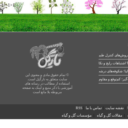
-1>-1>1
0
 اشتباهات رایج و نکات طلایی
یا؛ شکوفه‌های درشت در بهار
© تمام حقوق مادی و معنوی این
سایت متعلق به نارگیل است.
استفاده از مطالب در رسانه های
آموزشی با ذکر منبع و لینک به صفحه
مربوطه بلا مانع است
|
نقشه سایت
|
تماس با ما
|
RSS
|
مقالات گل و گیاه
|
مؤسسات گل و گیاه