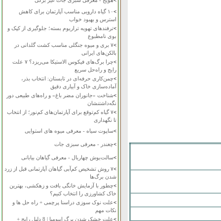
>
هویج - معرفی سبزی جات غیر برگی
>
۱۰ گیاه دارویی مناسب آپارتمان برای کاهش
استرس و بهبود خواب
>
ترفندهای تهویه تراریوم بسته؛ جلوگیری از کپک و
بوی نامطبوع
>
۷ بری و میوه جنگلی مناسب کشت گلدانی در
بالکن‌های ایرانی
>
چرا برگ‌های فیکوس الاستیکا می‌ریزد؟ ۷ علت
رایج و راه‌حل سریع
>
چمن‌کاری حرفه‌ای در تابستان: انتخاب بذر،
آماده‌سازی خاک و آبیاری دقیق
>
شناخت «جانوران مضر باغ» و راه‌های طبیعی دور
نگه‌داشتنشان
>
۷ گیاه کم‌توقع برای آپارتمان‌های کم‌نور؛ از انتخاب
تا نگهداری
>
ساپوت سیاه - معرفی میوه های استوایی
>
چغندر - معرفی سبزی جات
>
سالت‌بوش چهاربال - معرفی گیاهان بیابانی
>
۷ روش تشخیص کم‌آبی گیاهان آپارتمانی قبل از زرد
شدن برگ‌ها
>
چطور با آزمایش خانگی بافت و زهکشی، بهترین
خاک کشاورزی را انتخاب کنیم؟
>
علت نوک سوزی دراسنا پرچمی + راه حل ها و
نکات مهم
>
علت خشک شدن برگ ایپومیا | 8 دلیل رایج +