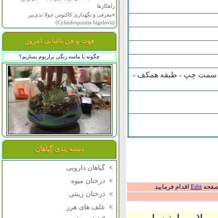
راهکارها
>
معرفی و نگهداری کاکتوس چولا تدی‌بیر
(Cylindropuntia bigelovii)
فوت و فن باغبانی امروز
چگونه با ماسه رنگی تراریوم بسازیم؟
 - سمت چپ - طبقه همکف -
دسته بندی گیاهان
>
گیاهان دارویی
>
درختان میوه
 صفحه
Edit
اقدام فرمایید
>
درختان زینتی
>
علف های هرز