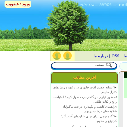
ورود / عضویت
٢٤/٢/١٤٤٨
---
8/9/2026
---
ما
|
RSS
|
درباره ما
آخرین مطالب
>
۷ نشانه حضور آفات جانوری در باغچه و روش‌های
کنترل طبیعی
>
چطور خیار را در گلدان پرمحصول کنیم؟ اشتباهات
رایج و نکات طلایی
>
راهنمای کاشت و نگهداری درخت ماگنولیا؛
شکوفه‌های درشت در بهار
>
۷ گیاه بومی ایران برای بالکن‌های آفتاب‌گیر؛
کم‌توقع و مقاوم