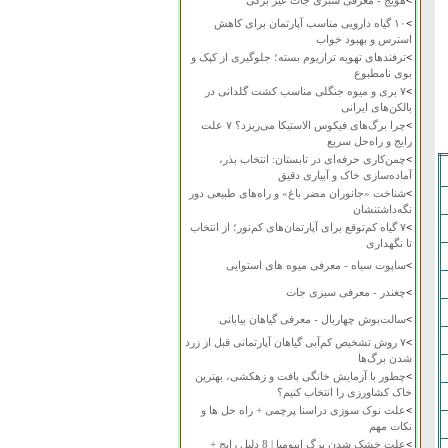
>
هویج - معرفی سبزی جات غیر برگی
>
۱۰ گیاه دارویی مناسب آپارتمان برای کاهش
استرس و بهبود خواب
>
ترفندهای تهویه تراریوم بسته؛ جلوگیری از کپک و
بوی نامطبوع
>
۷ بری و میوه جنگلی مناسب کشت گلدانی در
بالکن‌های ایرانی
>
چرا برگ‌های فیکوس الاستیکا می‌ریزد؟ ۷ علت
رایج و راه‌حل سریع
>
چمن‌کاری حرفه‌ای در تابستان: انتخاب بذر،
آماده‌سازی خاک و آبیاری دقیق
>
شناخت «جانوران مضر باغ» و راه‌های طبیعی دور
نگه‌داشتنشان
>
۷ گیاه کم‌توقع برای آپارتمان‌های کم‌نور؛ از انتخاب
تا نگهداری
>
ساپوت سیاه - معرفی میوه های استوایی
>
چغندر - معرفی سبزی جات
>
سالت‌بوش چهاربال - معرفی گیاهان بیابانی
>
۷ روش تشخیص کم‌آبی گیاهان آپارتمانی قبل از زرد
شدن برگ‌ها
>
چطور با آزمایش خانگی بافت و زهکشی، بهترین
خاک کشاورزی را انتخاب کنیم؟
>
علت نوک سوزی دراسنا پرچمی + راه حل ها و
نکات مهم
>
علت خشک شدن برگ ایپومیا | 8 دلیل رایج +