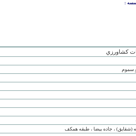
سسه :
ت کشاورزي
 سموم
ه (شقايق) ، جاده بيضا ، طبقه همکف