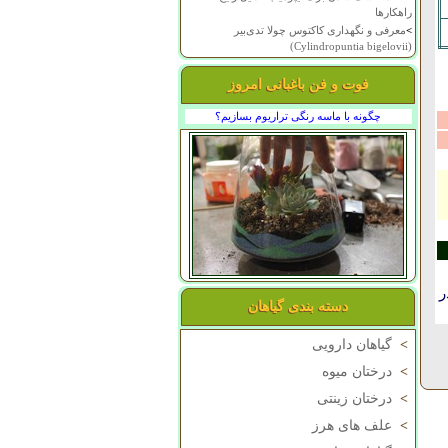
راهکارها
>
معرفی و نگهداری کاکتوس چولا تدی‌بیر
(Cylindropuntia bigelovii)
فوت و فن باغبانی امروز
چگونه با ماسه رنگی تراریوم بسازیم؟
ر
دسته بندی گیاهان
>
گیاهان دارویی
>
درختان میوه
>
درختان زینتی
>
علف های هرز