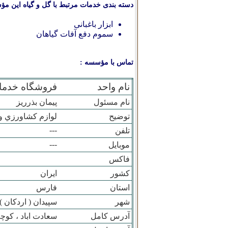
دسته بندی خدمات مرتبط با گل و گیاه این مؤ
ابزار باغبانی
سموم دفع آفات گیاهان
تماس با مؤسسه :
نام واحد
فروشگاه خدما
نام مسئول
پيمان بذرريز
توضیح
لوازم کشاورزي و
---
تلفن
---
موبایل
فاکس
کشور
ایران
استان
فارس
شهر
سپيدان ( اردکان )
آدرس کامل
سعادت اباد ، کوچ