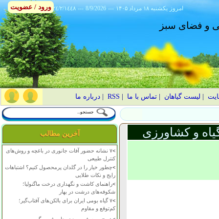
ورود / عضویت
امروز
۱۴۰۵ يکشنبه ۱۸ مرداد
---
8/9/2026
---
٢٤/٢/١٤٤٨
انی و فضای سبز
ایت
|
لیست گیاهان
|
تماس با ما
|
RSS
|
درباره ما
یاه و کشاورزی
آخرین مطالب
>
۷ نشانه حضور آفات جانوری در باغچه و روش‌های
کنترل طبیعی
>
چطور خیار را در گلدان پرمحصول کنیم؟ اشتباهات
رایج و نکات طلایی
>
راهنمای کاشت و نگهداری درخت ماگنولیا؛
شکوفه‌های درشت در بهار
>
۷ گیاه بومی ایران برای بالکن‌های آفتاب‌گیر؛
کم‌توقع و مقاوم