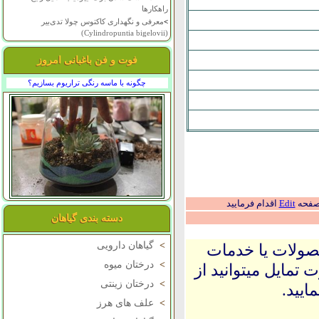
راهکارها
>
معرفی و نگهداری کاکتوس چولا تدی‌بیر
(Cylindropuntia bigelovii)
فوت و فن باغبانی امروز
چگونه با ماسه رنگی تراریوم بسازیم؟
 صفحه
Edit
اقدام فرمایید
دسته بندی گیاهان
>
گیاهان دارویی
حصولات یا خدمات
>
درختان میوه
 تمایل میتوانید از
>
درختان زینتی
ایید.
>
علف های هرز