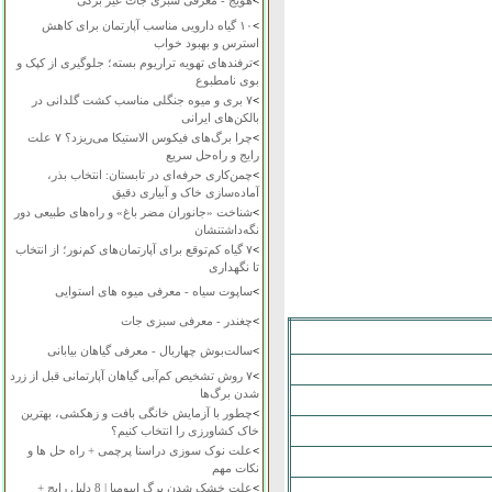
>
هویج - معرفی سبزی جات غیر برگی
>
۱۰ گیاه دارویی مناسب آپارتمان برای کاهش
استرس و بهبود خواب
>
ترفندهای تهویه تراریوم بسته؛ جلوگیری از کپک و
بوی نامطبوع
>
۷ بری و میوه جنگلی مناسب کشت گلدانی در
بالکن‌های ایرانی
>
چرا برگ‌های فیکوس الاستیکا می‌ریزد؟ ۷ علت
رایج و راه‌حل سریع
>
چمن‌کاری حرفه‌ای در تابستان: انتخاب بذر،
آماده‌سازی خاک و آبیاری دقیق
>
شناخت «جانوران مضر باغ» و راه‌های طبیعی دور
نگه‌داشتنشان
>
۷ گیاه کم‌توقع برای آپارتمان‌های کم‌نور؛ از انتخاب
تا نگهداری
>
ساپوت سیاه - معرفی میوه های استوایی
>
چغندر - معرفی سبزی جات
>
سالت‌بوش چهاربال - معرفی گیاهان بیابانی
>
۷ روش تشخیص کم‌آبی گیاهان آپارتمانی قبل از زرد
شدن برگ‌ها
>
چطور با آزمایش خانگی بافت و زهکشی، بهترین
خاک کشاورزی را انتخاب کنیم؟
>
علت نوک سوزی دراسنا پرچمی + راه حل ها و
نکات مهم
>
علت خشک شدن برگ ایپومیا | 8 دلیل رایج +