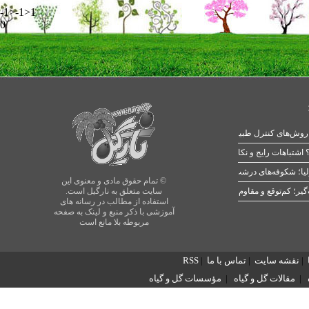
-1>-1>1
0
 اشتباهات رایج و نکات طلایی
یا؛ شکوفه‌های درشت در بهار
© تمام حقوق مادی و معنوی این
سایت متعلق به نارگیل است.
استفاده از مطالب در رسانه های
آموزشی با ذکر منبع و لینک به صفحه
مربوطه بلا مانع است
|
نقشه سایت
|
تماس با ما
|
RSS
|
مقالات گل و گیاه
|
مؤسسات گل و گیاه