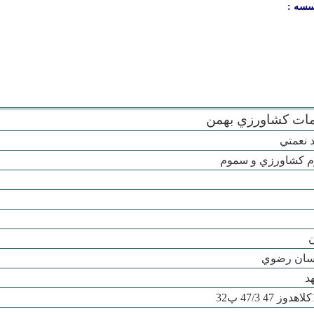
سسه :
ات کشاورزي بهمن
 نعمتي
م کشاورزي و سموم
ن
سان رضوي
د
32