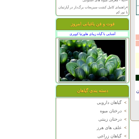
>
انبه - معرفی میوه های استوایی
>
راهنمای کامل کشت سبزیجات برگ‌دار در آپارتمان
با نور کم
فوت و فن باغبانی امروز
آشنایی با گیاه زیبای هاورتیا کوپری
ن
دسته بندی گیاهان
>
گیاهان دارویی
>
درختان میوه
>
درختان زینتی
>
علف های هرز
>
گیاهان زراعی