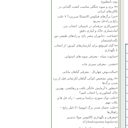
بوی نامطبوع
>
۷ بری و میوه جنگلی مناسب کشت گلدانی در
بالکن‌های ایرانی
>
چرا برگ‌های فیکوس الاستیکا می‌ریزد؟ ۷ علت
رایج و راه‌حل سریع
>
چمن‌کاری حرفه‌ای در تابستان: انتخاب بذر،
آماده‌سازی خاک و آبیاری دقیق
>
شناخت «جانوران مضر باغ» و راه‌های طبیعی دور
نگه‌داشتنشان
>
۷ گیاه کم‌توقع برای آپارتمان‌های کم‌نور؛ از انتخاب
تا نگهداری
>
ساپوت سیاه - معرفی میوه های استوایی
>
چغندر - معرفی سبزی جات
>
سالت‌بوش چهاربال - معرفی گیاهان بیابانی
>
۷ روش تشخیص کم‌آبی گیاهان آپارتمانی قبل از زرد
شدن برگ‌ها
>
چطور با آزمایش خانگی بافت و زهکشی، بهترین
خاک کشاورزی را انتخاب کنیم؟
>
علت نوک سوزی دراسنا پرچمی + راه حل ها و
نکات مهم
>
علت خشک شدن برگ ایپومیا | 8 دلیل رایج +
راهکارها
>
معرفی و نگهداری کاکتوس چولا تدی‌بیر
(Cylindropuntia bigelovii)