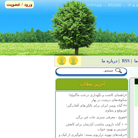
ورود / عضویت
٢١/٢/١٤٤٨
---
8/6/2026
---
ما
|
RSS
|
درباره ما
آخرین مطالب
>
راهنمای کاشت و نگهداری درخت ماگنولیا؛
شکوفه‌های درشت در بهار
>
۷ گیاه بومی ایران برای بالکن‌های آفتاب‌گیر؛
کم‌توقع و مقاوم
>
هویج - معرفی سبزی جات غیر برگی
>
۱۰ گیاه دارویی مناسب آپارتمان برای کاهش
استرس و بهبود خواب
>
ترفندهای تهویه تراریوم بسته؛ جلوگیری از کپک و