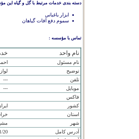
دسته بندی خدمات مرتبط با گل و گیاه این مؤ
ابزار باغبانی
سموم دفع آفات گیاهان
تماس با مؤسسه :
نام واحد
خدم
نام مسئول
احمد
توضیح
لواز
---
تلفن
---
موبایل
فاکس
کشور
ایرا
استان
خرا
شهر
مشه
آدرس کامل
1/20کلاهدوز 47 47/3 پ