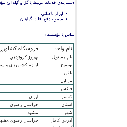
دسته بندی خدمات مرتبط با گل و گیاه این مؤ
ابزار باغبانی
سموم دفع آفات گیاهان
تماس با مؤسسه :
نام واحد
فروشگاه کشاورز
نام مسئول
بهروز کروژدهي
توضیح
لوازم کشاورزي و س
---
تلفن
---
موبایل
فاکس
کشور
ایران
استان
خراسان رضوي
شهر
مشهد
آدرس کامل
خراسان رضوي مشهد 80/2خ امام هادي بين امام هادي 2 و م م