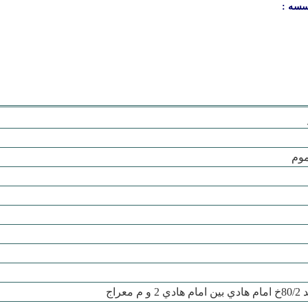
سسه :
موم
عراج