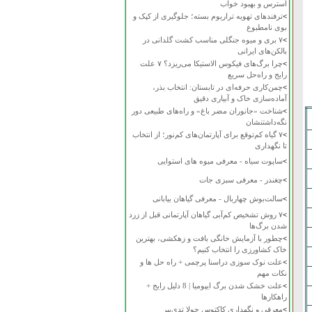
استرس و بهبود خواب
>
ترفندهای تهویه تراریوم بسته؛ جلوگیری از کپک و
بوی نامطبوع
>
۷ بری و میوه جنگلی مناسب کشت گلدانی در
بالکن‌های ایرانی
>
چرا برگ‌های فیکوس الاستیکا می‌ریزد؟ ۷ علت
رایج و راه‌حل سریع
>
چمن‌کاری حرفه‌ای در تابستان: انتخاب بذر،
آماده‌سازی خاک و آبیاری دقیق
>
شناخت «جانوران مضر باغ» و راه‌های طبیعی دور
نگه‌داشتنشان
>
۷ گیاه کم‌توقع برای آپارتمان‌های کم‌نور؛ از انتخاب
تا نگهداری
>
ساپوت سیاه - معرفی میوه های استوایی
>
چغندر - معرفی سبزی جات
>
سالت‌بوش چهاربال - معرفی گیاهان بیابانی
>
۷ روش تشخیص کم‌آبی گیاهان آپارتمانی قبل از زرد
شدن برگ‌ها
>
چطور با آزمایش خانگی بافت و زهکشی، بهترین
خاک کشاورزی را انتخاب کنیم؟
>
علت نوک سوزی دراسنا پرچمی + راه حل ها و
نکات مهم
>
علت خشک شدن برگ ایپومیا | 8 دلیل رایج +
راهکارها
>
معرفی و نگهداری کاکتوس چولا تدی‌بیر