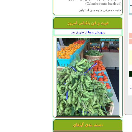
(Cylindropuntia bigelovii)
>
انبه - معرفی میوه های استوایی
فوت و فن باغبانی امروز
پرورش سویا از طریق بذر
ن
دسته بندی گیاهان