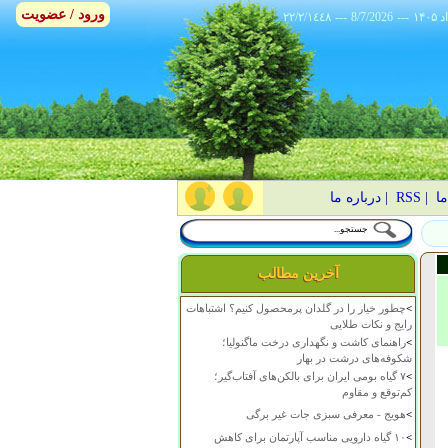
ورود / عضویت
٢٢/٢/١٤٤٨
---
8/7/2026
---
ما
|
RSS
|
درباره ما
آخرین مطالب
>
چطور خیار را در گلدان پرمحصول کنیم؟ اشتباهات
رایج و نکات طلایی
>
راهنمای کاشت و نگهداری درخت ماگنولیا؛
شکوفه‌های درشت در بهار
>
۷ گیاه بومی ایران برای بالکن‌های آفتاب‌گیر؛
کم‌توقع و مقاوم
>
هویج - معرفی سبزی جات غیر برگی
>
۱۰ گیاه دارویی مناسب آپارتمان برای کاهش