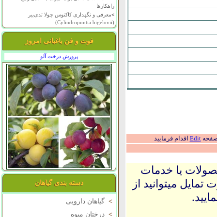
راهکارها
>
معرفی و نگهداری کاکتوس چولا تدی‌بیر
(Cylindropuntia bigelovii)
فوت و فن باغبانی امروز
پرورش درخت آلو
 صفحه
Edit
اقدام فرمایید
حصولات یا خدمات
 تمایل میتوانید از
دسته بندی گیاهان
ایید.
>
گیاهان دارویی
>
درختان میوه