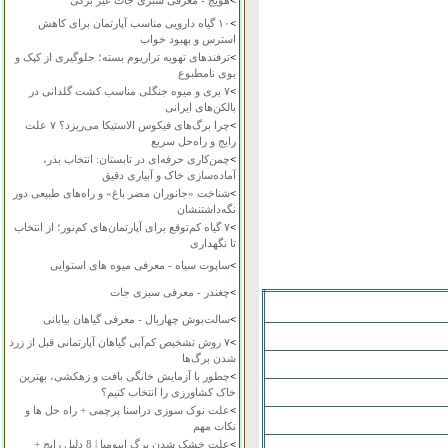
>
هویج - معرفی سبزی جات غیر برگی
>
۱۰ گیاه دارویی مناسب آپارتمان برای کاهش
استرس و بهبود خواب
>
ترفندهای تهویه تراریوم بسته؛ جلوگیری از کپک و
بوی نامطبوع
>
۷ بری و میوه جنگلی مناسب کشت گلدانی در
بالکن‌های ایرانی
>
چرا برگ‌های فیکوس الاستیکا می‌ریزد؟ ۷ علت
رایج و راه‌حل سریع
>
چمن‌کاری حرفه‌ای در تابستان: انتخاب بذر،
آماده‌سازی خاک و آبیاری دقیق
>
شناخت «جانوران مضر باغ» و راه‌های طبیعی دور
نگه‌داشتنشان
>
۷ گیاه کم‌توقع برای آپارتمان‌های کم‌نور؛ از انتخاب
تا نگهداری
>
ساپوت سیاه - معرفی میوه های استوایی
>
چغندر - معرفی سبزی جات
>
سالت‌بوش چهاربال - معرفی گیاهان بیابانی
>
۷ روش تشخیص کم‌آبی گیاهان آپارتمانی قبل از زرد
شدن برگ‌ها
>
چطور با آزمایش خانگی بافت و زهکشی، بهترین
خاک کشاورزی را انتخاب کنیم؟
>
علت نوک سوزی دراسنا پرچمی + راه حل ها و
نکات مهم
>
علت خشک شدن برگ ایپومیا | 8 دلیل رایج +