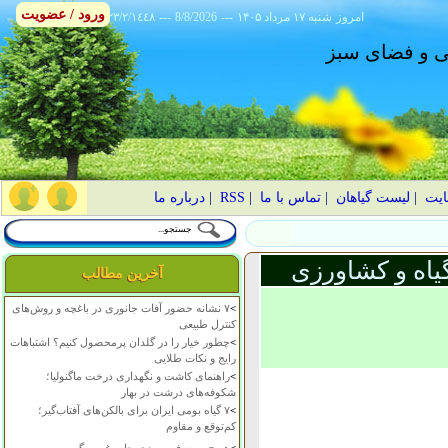
ورود / عضویت
امروز
۱۴۰۵ شنبه ۱۷ مرداد
---
8/8/2026
---
٢٣/٢/١٤٤٨
انی و فضای سبز
ایت
|
لیست گیاهان
|
تماس با ما
|
RSS
|
درباره ما
یاه و کشاورزی
آخرین مطالب
>
۷ نشانه حضور آفات جانوری در باغچه و روش‌های
کنترل طبیعی
>
چطور خیار را در گلدان پرمحصول کنیم؟ اشتباهات
رایج و نکات طلایی
>
راهنمای کاشت و نگهداری درخت ماگنولیا؛
شکوفه‌های درشت در بهار
>
۷ گیاه بومی ایران برای بالکن‌های آفتاب‌گیر؛
کم‌توقع و مقاوم