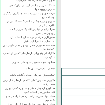
>
هویج - معرفی سبزی جات غیر برگی
>
۱۰ گیاه دارویی مناسب آپارتمان برای کاهش
استرس و بهبود خواب
>
ترفندهای تهویه تراریوم بسته؛ جلوگیری از کپک و
بوی نامطبوع
>
۷ بری و میوه جنگلی مناسب کشت گلدانی در
بالکن‌های ایرانی
>
چرا برگ‌های فیکوس الاستیکا می‌ریزد؟ ۷ علت
رایج و راه‌حل سریع
>
چمن‌کاری حرفه‌ای در تابستان: انتخاب بذر،
آماده‌سازی خاک و آبیاری دقیق
>
شناخت «جانوران مضر باغ» و راه‌های طبیعی دور
نگه‌داشتنشان
>
۷ گیاه کم‌توقع برای آپارتمان‌های کم‌نور؛ از انتخاب
تا نگهداری
>
ساپوت سیاه - معرفی میوه های استوایی
>
چغندر - معرفی سبزی جات
>
سالت‌بوش چهاربال - معرفی گیاهان بیابانی
>
۷ روش تشخیص کم‌آبی گیاهان آپارتمانی قبل از زرد
شدن برگ‌ها
>
چطور با آزمایش خانگی بافت و زهکشی، بهترین
خاک کشاورزی را انتخاب کنیم؟
>
علت نوک سوزی دراسنا پرچمی + راه حل ها و
نکات مهم
>
علت خشک شدن برگ ایپومیا | 8 دلیل رایج +