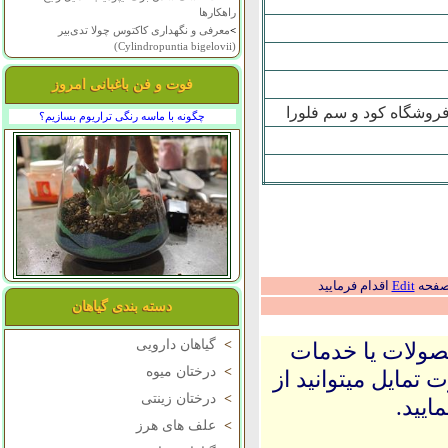
راهکارها
>
معرفی و نگهداری کاکتوس چولا تدی‌بیر
(Cylindropuntia bigelovii)
فوت و فن باغبانی امروز
روشگاه کود و سم فلورا
چگونه با ماسه رنگی تراریوم بسازیم؟
 صفحه
Edit
اقدام فرمایید
دسته بندی گیاهان
>
گیاهان دارویی
حصولات یا خدمات
>
درختان میوه
 تمایل میتوانید از
>
درختان زینتی
ایید.
>
علف های هرز