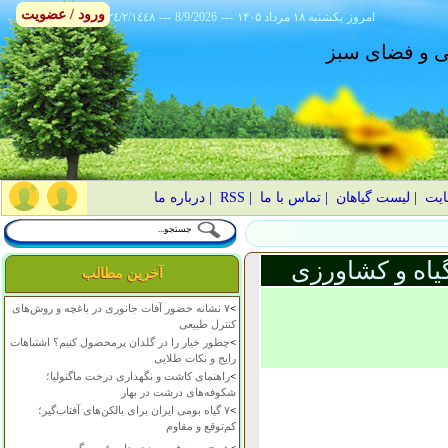
ورود / عضویت
امروز
۱۴۰۵ يکشنبه ۱۸ مرداد
---
8/9/2026
---
٢٤/٢/١٤٤٨
انی و فضای سبز
ایت
|
لیست گیاهان
|
تماس با ما
|
RSS
|
درباره ما
یاه و کشاورزی
آخرین مطالب
>
۷ نشانه حضور آفات جانوری در باغچه و روش‌های
کنترل طبیعی
>
چطور خیار را در گلدان پرمحصول کنیم؟ اشتباهات
رایج و نکات طلایی
>
راهنمای کاشت و نگهداری درخت ماگنولیا؛
شکوفه‌های درشت در بهار
>
۷ گیاه بومی ایران برای بالکن‌های آفتاب‌گیر؛
کم‌توقع و مقاوم