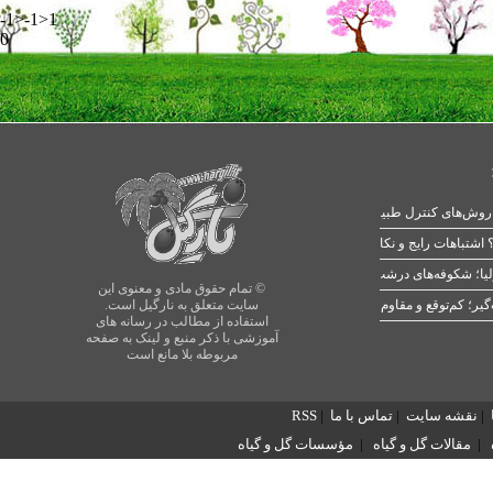
-1>-1>1
0
 اشتباهات رایج و نکات طلایی
یا؛ شکوفه‌های درشت در بهار
© تمام حقوق مادی و معنوی این
سایت متعلق به نارگیل است.
استفاده از مطالب در رسانه های
آموزشی با ذکر منبع و لینک به صفحه
مربوطه بلا مانع است
|
نقشه سایت
|
تماس با ما
|
RSS
|
مقالات گل و گیاه
|
مؤسسات گل و گیاه