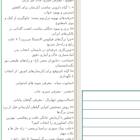
>
هویج - معرفی سبزی جات غیر برگی
>
۱۰ گیاه دارویی مناسب آپارتمان برای کاهش
استرس و بهبود خواب
>
ترفندهای تهویه تراریوم بسته؛ جلوگیری از کپک و
بوی نامطبوع
>
۷ بری و میوه جنگلی مناسب کشت گلدانی در
بالکن‌های ایرانی
>
چرا برگ‌های فیکوس الاستیکا می‌ریزد؟ ۷ علت
رایج و راه‌حل سریع
>
چمن‌کاری حرفه‌ای در تابستان: انتخاب بذر،
آماده‌سازی خاک و آبیاری دقیق
>
شناخت «جانوران مضر باغ» و راه‌های طبیعی دور
نگه‌داشتنشان
>
۷ گیاه کم‌توقع برای آپارتمان‌های کم‌نور؛ از انتخاب
تا نگهداری
>
ساپوت سیاه - معرفی میوه های استوایی
>
چغندر - معرفی سبزی جات
>
سالت‌بوش چهاربال - معرفی گیاهان بیابانی
>
۷ روش تشخیص کم‌آبی گیاهان آپارتمانی قبل از زرد
شدن برگ‌ها
>
چطور با آزمایش خانگی بافت و زهکشی، بهترین
خاک کشاورزی را انتخاب کنیم؟
>
علت نوک سوزی دراسنا پرچمی + راه حل ها و
نکات مهم
>
علت خشک شدن برگ ایپومیا | 8 دلیل رایج +