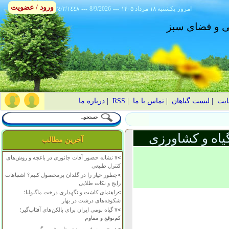
ورود / عضویت
امروز
۱۴۰۵ يکشنبه ۱۸ مرداد
---
8/9/2026
---
٢٤/٢/١٤٤٨
انی و فضای سبز
ایت
|
لیست گیاهان
|
تماس با ما
|
RSS
|
درباره ما
یاه و کشاورزی
آخرین مطالب
>
۷ نشانه حضور آفات جانوری در باغچه و روش‌های
کنترل طبیعی
>
چطور خیار را در گلدان پرمحصول کنیم؟ اشتباهات
رایج و نکات طلایی
>
راهنمای کاشت و نگهداری درخت ماگنولیا؛
شکوفه‌های درشت در بهار
>
۷ گیاه بومی ایران برای بالکن‌های آفتاب‌گیر؛
کم‌توقع و مقاوم