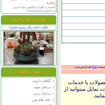
راهکارها
>
معرفی و نگهداری کاکتوس چولا تدی‌بیر
(Cylindropuntia bigelovii)
فوت و فن باغبانی امروز
چگونه با ماسه رنگی تراریوم بسازیم؟
 صفحه
Edit
اقدام فرمایید
دسته بندی گیاهان
>
گیاهان دارویی
حصولات یا خدمات
>
درختان میوه
 تمایل میتوانید از
>
درختان زینتی
ایید.
>
علف های هرز