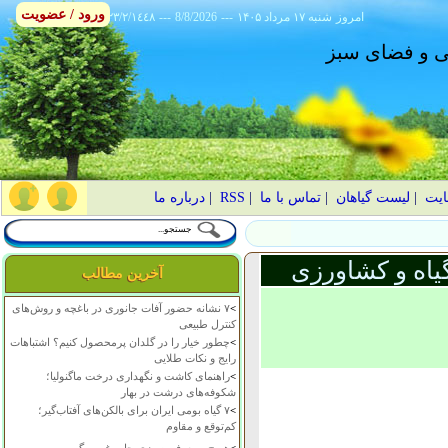
ورود / عضویت
امروز
۱۴۰۵ شنبه ۱۷ مرداد
---
8/8/2026
---
٢٣/٢/١٤٤٨
انی و فضای سبز
ایت
|
لیست گیاهان
|
تماس با ما
|
RSS
|
درباره ما
یاه و کشاورزی
آخرین مطالب
>
۷ نشانه حضور آفات جانوری در باغچه و روش‌های
کنترل طبیعی
>
چطور خیار را در گلدان پرمحصول کنیم؟ اشتباهات
رایج و نکات طلایی
>
راهنمای کاشت و نگهداری درخت ماگنولیا؛
شکوفه‌های درشت در بهار
>
۷ گیاه بومی ایران برای بالکن‌های آفتاب‌گیر؛
کم‌توقع و مقاوم