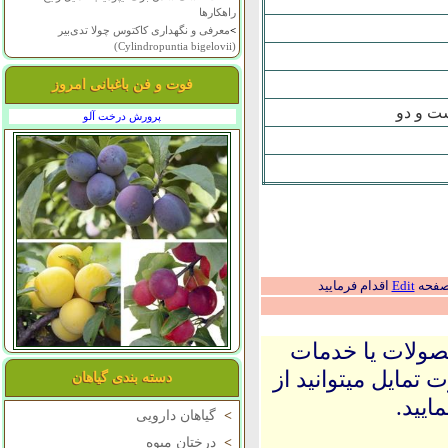
راهکارها
>
معرفی و نگهداری کاکتوس چولا تدی‌بیر
(Cylindropuntia bigelovii)
فوت و فن باغبانی امروز
ت و دو
پرورش درخت آلو
 صفحه
Edit
اقدام فرمایید
حصولات یا خدمات
 تمایل میتوانید از
دسته بندی گیاهان
ایید.
>
گیاهان دارویی
>
درختان میوه