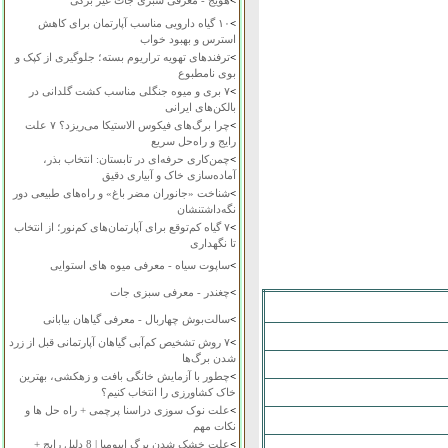
>
هویج - معرفی سبزی جات غیر برگی
>
۱۰ گیاه دارویی مناسب آپارتمان برای کاهش
استرس و بهبود خواب
>
ترفندهای تهویه تراریوم بسته؛ جلوگیری از کپک و
بوی نامطبوع
>
۷ بری و میوه جنگلی مناسب کشت گلدانی در
بالکن‌های ایرانی
>
چرا برگ‌های فیکوس الاستیکا می‌ریزد؟ ۷ علت
رایج و راه‌حل سریع
>
چمن‌کاری حرفه‌ای در تابستان: انتخاب بذر،
آماده‌سازی خاک و آبیاری دقیق
>
شناخت «جانوران مضر باغ» و راه‌های طبیعی دور
نگه‌داشتنشان
>
۷ گیاه کم‌توقع برای آپارتمان‌های کم‌نور؛ از انتخاب
تا نگهداری
>
ساپوت سیاه - معرفی میوه های استوایی
>
چغندر - معرفی سبزی جات
>
سالت‌بوش چهاربال - معرفی گیاهان بیابانی
>
۷ روش تشخیص کم‌آبی گیاهان آپارتمانی قبل از زرد
شدن برگ‌ها
>
چطور با آزمایش خانگی بافت و زهکشی، بهترین
خاک کشاورزی را انتخاب کنیم؟
>
علت نوک سوزی دراسنا پرچمی + راه حل ها و
نکات مهم
>
علت خشک شدن برگ ایپومیا | 8 دلیل رایج +