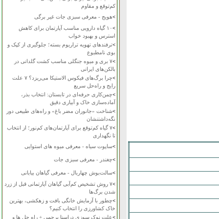
کم‌توقع و مقاوم
>
هویج - معرفی سبزی جات غیر برگی
>
۱۰ گیاه دارویی مناسب آپارتمان برای کاهش
استرس و بهبود خواب
>
ترفندهای تهویه تراریوم بسته؛ جلوگیری از کپک و
بوی نامطبوع
>
۷ بری و میوه جنگلی مناسب کشت گلدانی در
بالکن‌های ایرانی
>
چرا برگ‌های فیکوس الاستیکا می‌ریزد؟ ۷ علت
رایج و راه‌حل سریع
>
چمن‌کاری حرفه‌ای در تابستان: انتخاب بذر،
آماده‌سازی خاک و آبیاری دقیق
>
شناخت «جانوران مضر باغ» و راه‌های طبیعی دور
نگه‌داشتنشان
>
۷ گیاه کم‌توقع برای آپارتمان‌های کم‌نور؛ از انتخاب
تا نگهداری
>
ساپوت سیاه - معرفی میوه های استوایی
>
چغندر - معرفی سبزی جات
>
سالت‌بوش چهاربال - معرفی گیاهان بیابانی
>
۷ روش تشخیص کم‌آبی گیاهان آپارتمانی قبل از زرد
شدن برگ‌ها
>
چطور با آزمایش خانگی بافت و زهکشی، بهترین
خاک کشاورزی را انتخاب کنیم؟
>
علت نوک سوزی دراسنا پرچمی + راه حل ها و