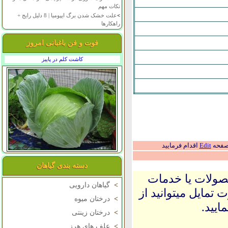
نکات مهم
>
علت خشک شدن برگ ایپومیا | 8 دلیل رایج +
راهکارها
فوت و فن باغبانی امروز
کاشت کلم در پاییز
 صفحه
Edit
اقدام فرمایید
دسته بندی گیاهان
حصولات یا خدمات
>
گیاهان دارویی
 تمایل میتوانید از
>
درختان میوه
ایید.
>
درختان زینتی
>
علف های هرز