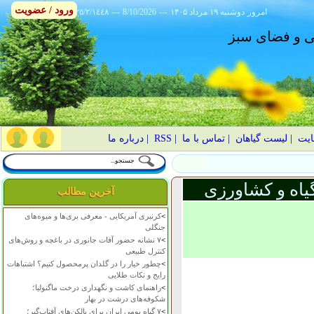
ورود / عضویت
امروز
۱۴۰۵ دوشنبه ۱۹ مرداد
---
8/10/2026
---
٢٥/٢/١٤٤٨
انی و فضای سبز
ایت
|
لیست گیاهان
|
تماس با ما
|
RSS
|
درباره ما
یاه و کشاورزی
آخرین مطالب
>
کرنبری آمریکایی - معرفی بری‌ها و میوه‌های
جنگلی
>
۷ نشانه حضور آفات جانوری در باغچه و روش‌های
کنترل طبیعی
>
چطور خیار را در گلدان پرمحصول کنیم؟ اشتباهات
رایج و نکات طلایی
>
راهنمای کاشت و نگهداری درخت ماگنولیا؛
شکوفه‌های درشت در بهار
>
۷ گیاه بومی ایران برای بالکن‌های آفتاب‌گیر؛