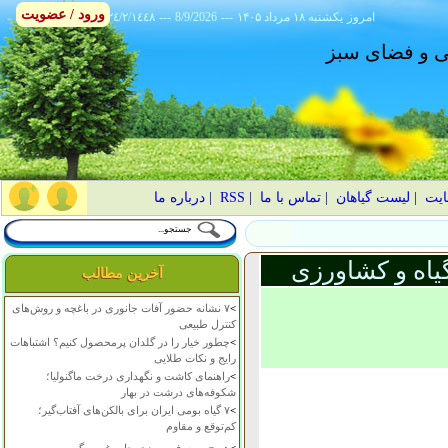
ورود / عضویت
امروز
۱۴۰۵ يکشنبه ۱۸ مرداد
---
8/9/2026
---
٢٤/٢/١٤٤٨
انی و فضای سبز
ایت
|
لیست گیاهان
|
تماس با ما
|
RSS
|
درباره ما
یاه و کشاورزی
آخرین مطالب
>
۷ نشانه حضور آفات جانوری در باغچه و روش‌های
کنترل طبیعی
>
چطور خیار را در گلدان پرمحصول کنیم؟ اشتباهات
رایج و نکات طلایی
>
راهنمای کاشت و نگهداری درخت ماگنولیا؛
شکوفه‌های درشت در بهار
>
۷ گیاه بومی ایران برای بالکن‌های آفتاب‌گیر؛
کم‌توقع و مقاوم