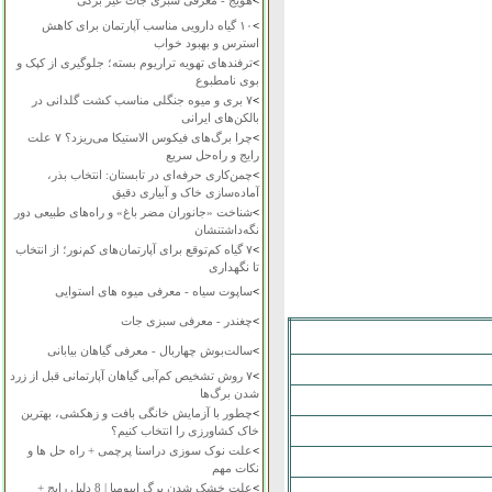
>
هویج - معرفی سبزی جات غیر برگی
>
۱۰ گیاه دارویی مناسب آپارتمان برای کاهش
استرس و بهبود خواب
>
ترفندهای تهویه تراریوم بسته؛ جلوگیری از کپک و
بوی نامطبوع
>
۷ بری و میوه جنگلی مناسب کشت گلدانی در
بالکن‌های ایرانی
>
چرا برگ‌های فیکوس الاستیکا می‌ریزد؟ ۷ علت
رایج و راه‌حل سریع
>
چمن‌کاری حرفه‌ای در تابستان: انتخاب بذر،
آماده‌سازی خاک و آبیاری دقیق
>
شناخت «جانوران مضر باغ» و راه‌های طبیعی دور
نگه‌داشتنشان
>
۷ گیاه کم‌توقع برای آپارتمان‌های کم‌نور؛ از انتخاب
تا نگهداری
>
ساپوت سیاه - معرفی میوه های استوایی
>
چغندر - معرفی سبزی جات
>
سالت‌بوش چهاربال - معرفی گیاهان بیابانی
>
۷ روش تشخیص کم‌آبی گیاهان آپارتمانی قبل از زرد
شدن برگ‌ها
>
چطور با آزمایش خانگی بافت و زهکشی، بهترین
خاک کشاورزی را انتخاب کنیم؟
>
علت نوک سوزی دراسنا پرچمی + راه حل ها و
نکات مهم
>
علت خشک شدن برگ ایپومیا | 8 دلیل رایج +