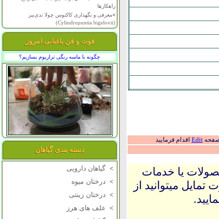
راهکارها
>
معرفی و نگهداری کاکتوس چولا تدی‌بیر
(Cylindropuntia bigelovii)
فوت و فن باغبانی امروز
چگونه با ماسه رنگی تراریوم بسازیم؟
 صفحه
Edit
اقدام فرمایید
دسته بندی گیاهان
>
گیاهان دارویی
حصولات یا خدمات
>
درختان میوه
 تمایل میتوانید از
>
درختان زینتی
ایید.
>
علف های هرز