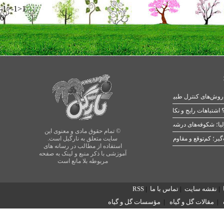
-1>-1>1
0
 اشتباهات رایج و نکات طلایی
یا؛ شکوفه‌های درشت در بهار
© تمام حقوق مادی و معنوی این
سایت متعلق به نارگیل است.
استفاده از مطالب در رسانه های
آموزشی با ذکر منبع و لینک به صفحه
مربوطه بلا مانع است
|
نقشه سایت
|
تماس با ما
|
RSS
|
مقالات گل و گیاه
|
مؤسسات گل و گیاه