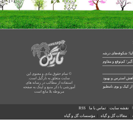
-1>-1>1
0
یا؛ شکوفه‌های درشت در بهار
© تمام حقوق مادی و معنوی این
سایت متعلق به نارگیل است.
استفاده از مطالب در رسانه های
از کپک و بوی نامطبوع
آموزشی با ذکر منبع و لینک به صفحه
مربوطه بلا مانع است
|
نقشه سایت
|
تماس با ما
|
RSS
|
مقالات گل و گیاه
|
مؤسسات گل و گیاه