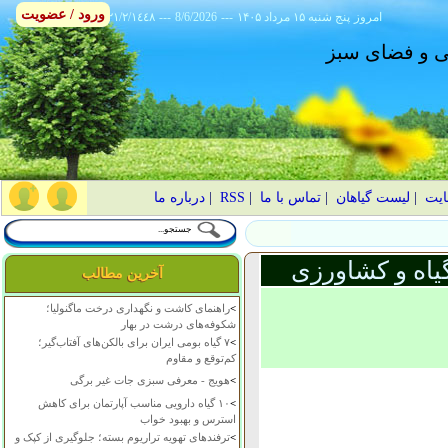
ورود / عضویت
امروز
۱۴۰۵ پنج شنبه ۱۵ مرداد
---
8/6/2026
---
٢١/٢/١٤٤٨
انی و فضای سبز
ایت
|
لیست گیاهان
|
تماس با ما
|
RSS
|
درباره ما
یاه و کشاورزی
آخرین مطالب
>
راهنمای کاشت و نگهداری درخت ماگنولیا؛
شکوفه‌های درشت در بهار
>
۷ گیاه بومی ایران برای بالکن‌های آفتاب‌گیر؛
کم‌توقع و مقاوم
>
هویج - معرفی سبزی جات غیر برگی
>
۱۰ گیاه دارویی مناسب آپارتمان برای کاهش
استرس و بهبود خواب
>
ترفندهای تهویه تراریوم بسته؛ جلوگیری از کپک و