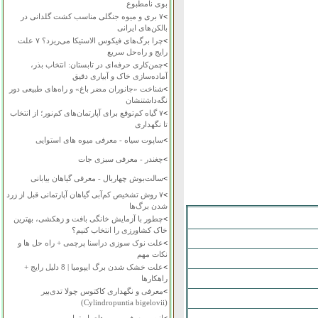
بوی نامطبوع
>
۷ بری و میوه جنگلی مناسب کشت گلدانی در
بالکن‌های ایرانی
>
چرا برگ‌های فیکوس الاستیکا می‌ریزد؟ ۷ علت
رایج و راه‌حل سریع
>
چمن‌کاری حرفه‌ای در تابستان: انتخاب بذر،
آماده‌سازی خاک و آبیاری دقیق
>
شناخت «جانوران مضر باغ» و راه‌های طبیعی دور
نگه‌داشتنشان
>
۷ گیاه کم‌توقع برای آپارتمان‌های کم‌نور؛ از انتخاب
تا نگهداری
>
ساپوت سیاه - معرفی میوه های استوایی
>
چغندر - معرفی سبزی جات
>
سالت‌بوش چهاربال - معرفی گیاهان بیابانی
>
۷ روش تشخیص کم‌آبی گیاهان آپارتمانی قبل از زرد
شدن برگ‌ها
>
چطور با آزمایش خانگی بافت و زهکشی، بهترین
خاک کشاورزی را انتخاب کنیم؟
>
علت نوک سوزی دراسنا پرچمی + راه حل ها و
نکات مهم
>
علت خشک شدن برگ ایپومیا | 8 دلیل رایج +
راهکارها
>
معرفی و نگهداری کاکتوس چولا تدی‌بیر
(Cylindropuntia bigelovii)