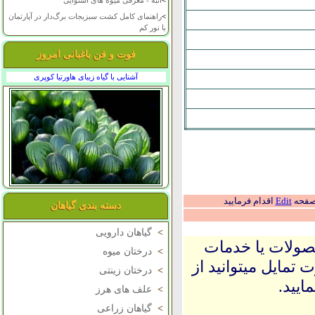
>
انبه - معرفی میوه های استوایی
>
راهنمای کامل کشت سبزیجات برگ‌دار در آپارتمان
با نور کم
فوت و فن باغبانی امروز
آشنایی با گیاه زیبای هاورتیا کوپری
 صفحه
Edit
اقدام فرمایید
دسته بندی گیاهان
>
گیاهان دارویی
حصولات یا خدمات
>
درختان میوه
 تمایل میتوانید از
>
درختان زینتی
ایید.
>
علف های هرز
>
گیاهان زراعی