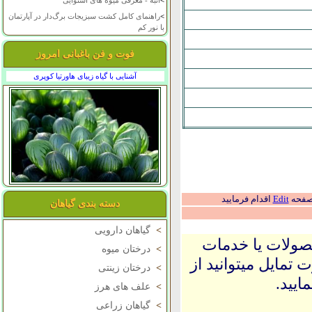
>
انبه - معرفی میوه های استوایی
>
راهنمای کامل کشت سبزیجات برگ‌دار در آپارتمان
با نور کم
فوت و فن باغبانی امروز
آشنایی با گیاه زیبای هاورتیا کوپری
 صفحه
Edit
اقدام فرمایید
دسته بندی گیاهان
>
گیاهان دارویی
حصولات یا خدمات
>
درختان میوه
 تمایل میتوانید از
>
درختان زینتی
ایید.
>
علف های هرز
>
گیاهان زراعی