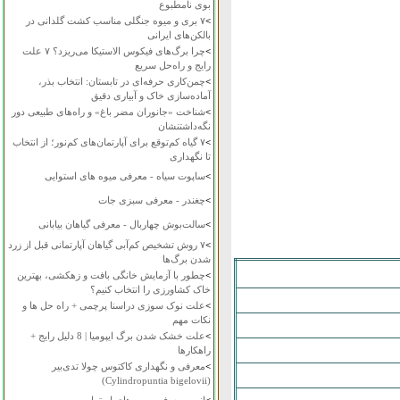
بوی نامطبوع
>
۷ بری و میوه جنگلی مناسب کشت گلدانی در
بالکن‌های ایرانی
>
چرا برگ‌های فیکوس الاستیکا می‌ریزد؟ ۷ علت
رایج و راه‌حل سریع
>
چمن‌کاری حرفه‌ای در تابستان: انتخاب بذر،
آماده‌سازی خاک و آبیاری دقیق
>
شناخت «جانوران مضر باغ» و راه‌های طبیعی دور
نگه‌داشتنشان
>
۷ گیاه کم‌توقع برای آپارتمان‌های کم‌نور؛ از انتخاب
تا نگهداری
>
ساپوت سیاه - معرفی میوه های استوایی
>
چغندر - معرفی سبزی جات
>
سالت‌بوش چهاربال - معرفی گیاهان بیابانی
>
۷ روش تشخیص کم‌آبی گیاهان آپارتمانی قبل از زرد
شدن برگ‌ها
>
چطور با آزمایش خانگی بافت و زهکشی، بهترین
خاک کشاورزی را انتخاب کنیم؟
>
علت نوک سوزی دراسنا پرچمی + راه حل ها و
نکات مهم
>
علت خشک شدن برگ ایپومیا | 8 دلیل رایج +
راهکارها
>
معرفی و نگهداری کاکتوس چولا تدی‌بیر
(Cylindropuntia bigelovii)