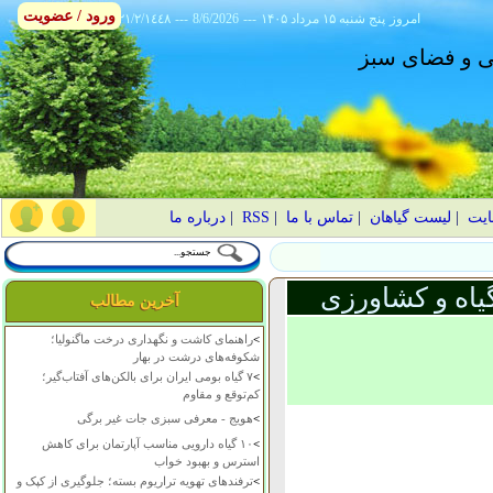
ورود / عضویت
امروز
۱۴۰۵ پنج شنبه ۱۵ مرداد
---
8/6/2026
---
٢١/٢/١٤٤٨
انی و فضای سبز
ایت
|
لیست گیاهان
|
تماس با ما
|
RSS
|
درباره ما
یاه و کشاورزی
آخرین مطالب
>
راهنمای کاشت و نگهداری درخت ماگنولیا؛
شکوفه‌های درشت در بهار
>
۷ گیاه بومی ایران برای بالکن‌های آفتاب‌گیر؛
کم‌توقع و مقاوم
>
هویج - معرفی سبزی جات غیر برگی
>
۱۰ گیاه دارویی مناسب آپارتمان برای کاهش
استرس و بهبود خواب
>
ترفندهای تهویه تراریوم بسته؛ جلوگیری از کپک و