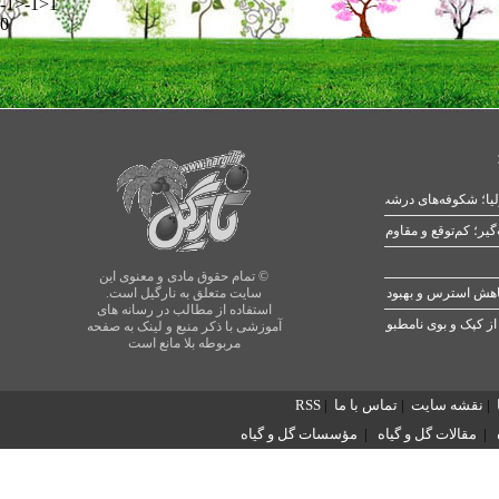
-1>-1>1
0
یا؛ شکوفه‌های درشت در بهار
© تمام حقوق مادی و معنوی این
سایت متعلق به نارگیل است.
استفاده از مطالب در رسانه های
از کپک و بوی نامطبوع
آموزشی با ذکر منبع و لینک به صفحه
مربوطه بلا مانع است
|
نقشه سایت
|
تماس با ما
|
RSS
|
مقالات گل و گیاه
|
مؤسسات گل و گیاه