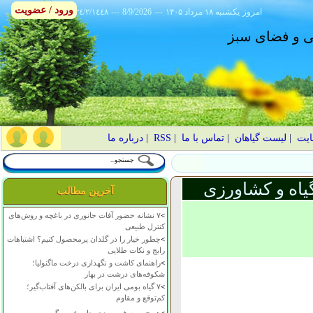
ورود / عضویت
امروز
۱۴۰۵ يکشنبه ۱۸ مرداد
---
8/9/2026
---
٢٤/٢/١٤٤٨
انی و فضای سبز
ایت
|
لیست گیاهان
|
تماس با ما
|
RSS
|
درباره ما
یاه و کشاورزی
آخرین مطالب
>
۷ نشانه حضور آفات جانوری در باغچه و روش‌های
کنترل طبیعی
>
چطور خیار را در گلدان پرمحصول کنیم؟ اشتباهات
رایج و نکات طلایی
>
راهنمای کاشت و نگهداری درخت ماگنولیا؛
شکوفه‌های درشت در بهار
>
۷ گیاه بومی ایران برای بالکن‌های آفتاب‌گیر؛
کم‌توقع و مقاوم