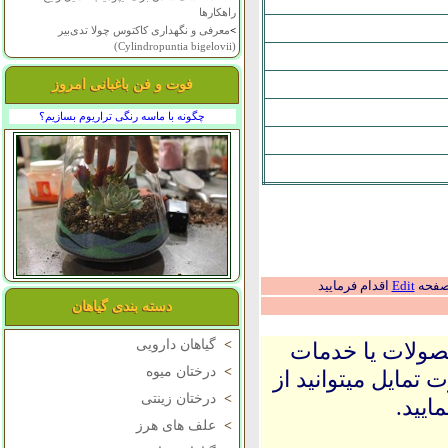
راهکارها
>
معرفی و نگهداری کاکتوس چولا تدی‌بیر
(Cylindropuntia bigelovii)
فوت و فن باغبانی امروز
چگونه با ماسه رنگی تراریوم بسازیم؟
 صفحه
Edit
اقدام فرمایید
دسته بندی گیاهان
>
گیاهان دارویی
حصولات یا خدمات
>
درختان میوه
 تمایل میتوانید از
>
درختان زینتی
ایید.
>
علف های هرز