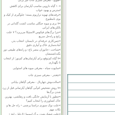
>
هویج - معرفی سبزی جات غیر برگی
>
۱۰ گیاه دارویی مناسب آپارتمان برای کاهش
استرس و بهبود خواب
>
ترفندهای تهویه تراریوم بسته؛ جلوگیری از کپک و
بوی نامطبوع
>
۷ بری و میوه جنگلی مناسب کشت گلدانی در
بالکن‌های ایرانی
>
چرا برگ‌های فیکوس الاستیکا می‌ریزد؟ ۷ علت
رایج و راه‌حل سریع
>
چمن‌کاری حرفه‌ای در تابستان: انتخاب بذر،
آماده‌سازی خاک و آبیاری دقیق
>
شناخت «جانوران مضر باغ» و راه‌های طبیعی دور
نگه‌داشتنشان
>
۷ گیاه کم‌توقع برای آپارتمان‌های کم‌نور؛ از انتخاب
تا نگهداری
>
ساپوت سیاه - معرفی میوه های استوایی
>
چغندر - معرفی سبزی جات
>
سالت‌بوش چهاربال - معرفی گیاهان بیابانی
>
۷ روش تشخیص کم‌آبی گیاهان آپارتمانی قبل از زرد
شدن برگ‌ها
>
چطور با آزمایش خانگی بافت و زهکشی، بهترین
خاک کشاورزی را انتخاب کنیم؟
>
علت نوک سوزی دراسنا پرچمی + راه حل ها و
نکات مهم
>
علت خشک شدن برگ ایپومیا | 8 دلیل رایج +