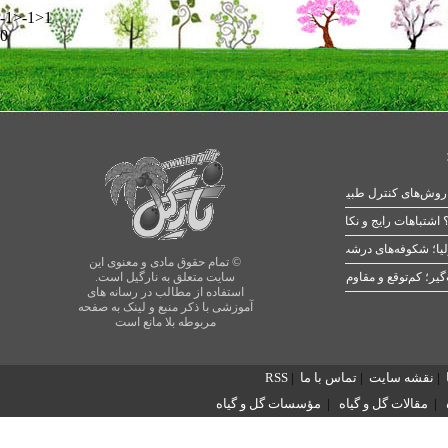
-1>-1>1
0
 اشتباهات رایج و نکات طلایی
یا؛ شکوفه‌های درشت در بهار
© تمام حقوق مادی و معنوی این
سایت متعلق به نارگیل است.
استفاده از مطالب در رسانه های
آموزشی با ذکر منبع و لینک به صفحه
مربوطه بلا مانع است
|
نقشه سایت
|
تماس با ما
|
RSS
|
مقالات گل و گیاه
|
مؤسسات گل و گیاه