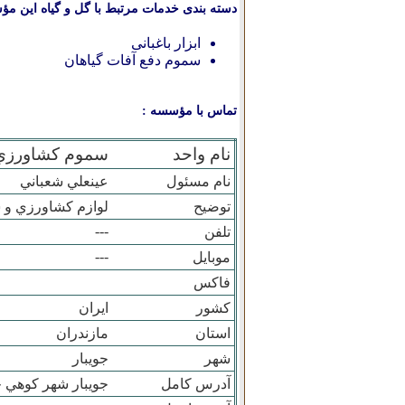
دسته بندی خدمات مرتبط با گل و گیاه این مؤ
ابزار باغبانی
سموم دفع آفات گیاهان
تماس با مؤسسه :
نام واحد
سموم کشاورزي
نام مسئول
عينعلي شعباني
توضیح
لوازم کشاورزي و 
---
تلفن
---
موبایل
فاکس
کشور
ایران
استان
مازندران
شهر
جويبار
آدرس کامل
جويبار شهر کوهي