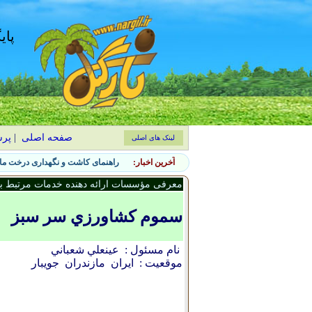
پای
صفحه اصلی
|
پر
لینک های اصلی
آخرین اخبار:
راهنمای کاشت و نگهداری درخت ماگ
معرفی مؤسسات ارائه دهنده خدمات مرتبط با 
سموم کشاورزي سر سبز
نام مسئول :
عينعلي شعباني
موقعیت :
ایران
مازندران
جويبار