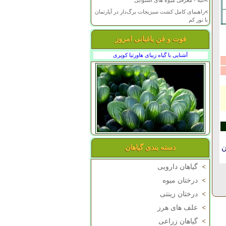
>
انبه - معرفی میوه های استوایی
>
راهنمای کامل کشت سبزیجات برگ‌دار در آپارتمان
با نور کم
فوت و فن باغبانی امروز
آشنایی با گیاه زیبای هاورتیا کوپری
ن
دسته بندی گیاهان
>
گیاهان دارویی
>
درختان میوه
>
درختان زینتی
>
علف های هرز
>
گیاهان زراعی