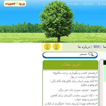
ورود / عضویت
٢١/٢/١٤٤٨
---
8/6/2026
---
ما
|
RSS
|
درباره ما
آخرین مطالب
>
راهنمای کاشت و نگهداری درخت ماگنولیا؛
شکوفه‌های درشت در بهار
>
۷ گیاه بومی ایران برای بالکن‌های آفتاب‌گیر؛
کم‌توقع و مقاوم
>
هویج - معرفی سبزی جات غیر برگی
>
۱۰ گیاه دارویی مناسب آپارتمان برای کاهش
استرس و بهبود خواب
>
ترفندهای تهویه تراریوم بسته؛ جلوگیری از کپک و