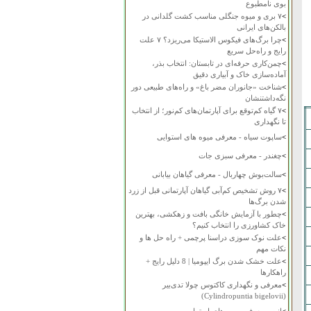
بوی نامطبوع
>
۷ بری و میوه جنگلی مناسب کشت گلدانی در
بالکن‌های ایرانی
>
چرا برگ‌های فیکوس الاستیکا می‌ریزد؟ ۷ علت
رایج و راه‌حل سریع
>
چمن‌کاری حرفه‌ای در تابستان: انتخاب بذر،
آماده‌سازی خاک و آبیاری دقیق
>
شناخت «جانوران مضر باغ» و راه‌های طبیعی دور
نگه‌داشتنشان
>
۷ گیاه کم‌توقع برای آپارتمان‌های کم‌نور؛ از انتخاب
تا نگهداری
>
ساپوت سیاه - معرفی میوه های استوایی
>
چغندر - معرفی سبزی جات
>
سالت‌بوش چهاربال - معرفی گیاهان بیابانی
>
۷ روش تشخیص کم‌آبی گیاهان آپارتمانی قبل از زرد
شدن برگ‌ها
>
چطور با آزمایش خانگی بافت و زهکشی، بهترین
خاک کشاورزی را انتخاب کنیم؟
>
علت نوک سوزی دراسنا پرچمی + راه حل ها و
نکات مهم
>
علت خشک شدن برگ ایپومیا | 8 دلیل رایج +
راهکارها
>
معرفی و نگهداری کاکتوس چولا تدی‌بیر
(Cylindropuntia bigelovii)