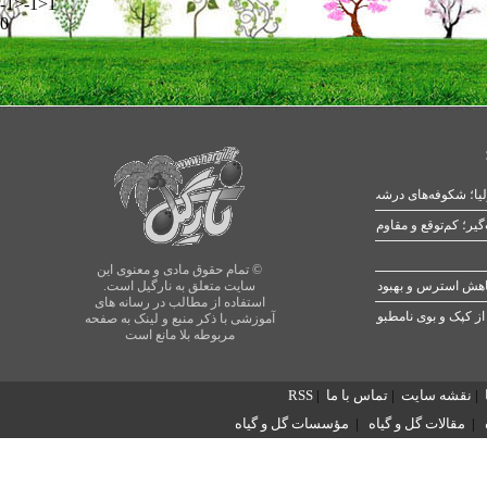
-1>-1>1
0
یا؛ شکوفه‌های درشت در بهار
© تمام حقوق مادی و معنوی این
سایت متعلق به نارگیل است.
استفاده از مطالب در رسانه های
از کپک و بوی نامطبوع
آموزشی با ذکر منبع و لینک به صفحه
مربوطه بلا مانع است
|
نقشه سایت
|
تماس با ما
|
RSS
|
مقالات گل و گیاه
|
مؤسسات گل و گیاه