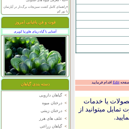
>
انبه - معرفی میوه های استوایی
>
راهنمای کامل کشت سبزیجات برگ‌دار در آپارتمان
با نور کم
فوت و فن باغبانی امروز
آشنایی با گیاه زیبای هاورتیا کوپری
 صفحه
Edit
اقدام فرمایید
دسته بندی گیاهان
>
گیاهان دارویی
حصولات یا خدمات
>
درختان میوه
 تمایل میتوانید از
>
درختان زینتی
ایید.
>
علف های هرز
>
گیاهان زراعی