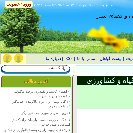
ورود / عضویت
امروز
۱۴۰۵ پنج شنبه ۱۵ مرداد
---
8/6/2026
---
٢١/٢/١٤٤٨
انی و فضای سبز
ایت
|
لیست گیاهان
|
تماس با ما
|
RSS
|
درباره ما
یاه و کشاورزی
آخرین مطالب
>
راهنمای کاشت و نگهداری درخت ماگنولیا؛
شکوفه‌های درشت در بهار
>
۷ گیاه بومی ایران برای بالکن‌های آفتاب‌گیر؛
کم‌توقع و مقاوم
>
هویج - معرفی سبزی جات غیر برگی
>
۱۰ گیاه دارویی مناسب آپارتمان برای کاهش
استرس و بهبود خواب
>
ترفندهای تهویه تراریوم بسته؛ جلوگیری از کپک و