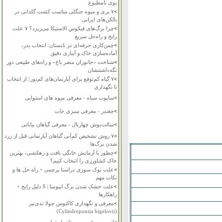
بوی نامطبوع
>
۷ بری و میوه جنگلی مناسب کشت گلدانی در
بالکن‌های ایرانی
>
چرا برگ‌های فیکوس الاستیکا می‌ریزد؟ ۷ علت
رایج و راه‌حل سریع
>
چمن‌کاری حرفه‌ای در تابستان: انتخاب بذر،
آماده‌سازی خاک و آبیاری دقیق
>
شناخت «جانوران مضر باغ» و راه‌های طبیعی دور
نگه‌داشتنشان
>
۷ گیاه کم‌توقع برای آپارتمان‌های کم‌نور؛ از انتخاب
تا نگهداری
>
ساپوت سیاه - معرفی میوه های استوایی
>
چغندر - معرفی سبزی جات
>
سالت‌بوش چهاربال - معرفی گیاهان بیابانی
>
۷ روش تشخیص کم‌آبی گیاهان آپارتمانی قبل از زرد
شدن برگ‌ها
>
چطور با آزمایش خانگی بافت و زهکشی، بهترین
خاک کشاورزی را انتخاب کنیم؟
>
علت نوک سوزی دراسنا پرچمی + راه حل ها و
نکات مهم
>
علت خشک شدن برگ ایپومیا | 8 دلیل رایج +
راهکارها
>
معرفی و نگهداری کاکتوس چولا تدی‌بیر
(Cylindropuntia bigelovii)