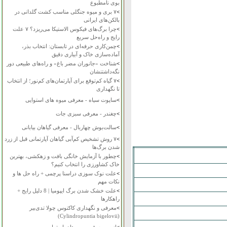
بوی نامطبوع
>
۷ بری و میوه جنگلی مناسب کشت گلدانی در
بالکن‌های ایرانی
>
چرا برگ‌های فیکوس الاستیکا می‌ریزد؟ ۷ علت
رایج و راه‌حل سریع
>
چمن‌کاری حرفه‌ای در تابستان: انتخاب بذر،
آماده‌سازی خاک و آبیاری دقیق
>
شناخت «جانوران مضر باغ» و راه‌های طبیعی دور
نگه‌داشتنشان
>
۷ گیاه کم‌توقع برای آپارتمان‌های کم‌نور؛ از انتخاب
تا نگهداری
>
ساپوت سیاه - معرفی میوه های استوایی
>
چغندر - معرفی سبزی جات
>
سالت‌بوش چهاربال - معرفی گیاهان بیابانی
>
۷ روش تشخیص کم‌آبی گیاهان آپارتمانی قبل از زرد
شدن برگ‌ها
>
چطور با آزمایش خانگی بافت و زهکشی، بهترین
خاک کشاورزی را انتخاب کنیم؟
>
علت نوک سوزی دراسنا پرچمی + راه حل ها و
نکات مهم
>
علت خشک شدن برگ ایپومیا | 8 دلیل رایج +
راهکارها
>
معرفی و نگهداری کاکتوس چولا تدی‌بیر
(Cylindropuntia bigelovii)