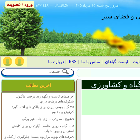
ورود / عضویت
امروز
۱۴۰۵ پنج شنبه ۱۵ مرداد
---
8/6/2026
---
٢١/٢/١٤٤٨
انی و فضای سبز
ایت
|
لیست گیاهان
|
تماس با ما
|
RSS
|
درباره ما
یاه و کشاورزی
آخرین مطالب
>
راهنمای کاشت و نگهداری درخت ماگنولیا؛
شکوفه‌های درشت در بهار
>
۷ گیاه بومی ایران برای بالکن‌های آفتاب‌گیر؛
کم‌توقع و مقاوم
>
هویج - معرفی سبزی جات غیر برگی
>
۱۰ گیاه دارویی مناسب آپارتمان برای کاهش
استرس و بهبود خواب
>
ترفندهای تهویه تراریوم بسته؛ جلوگیری از کپک و