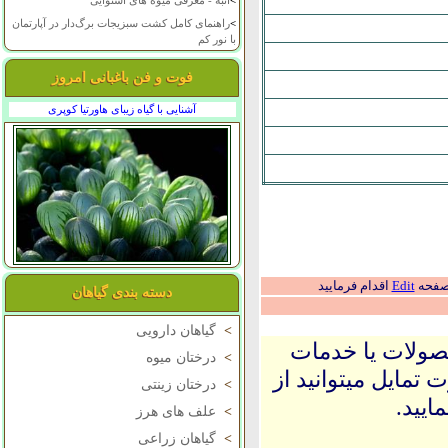
>
انبه - معرفی میوه های استوایی
>
راهنمای کامل کشت سبزیجات برگ‌دار در آپارتمان
با نور کم
فوت و فن باغبانی امروز
آشنایی با گیاه زیبای هاورتیا کوپری
 صفحه
Edit
اقدام فرمایید
دسته بندی گیاهان
>
گیاهان دارویی
حصولات یا خدمات
>
درختان میوه
 تمایل میتوانید از
>
درختان زینتی
ایید.
>
علف های هرز
>
گیاهان زراعی