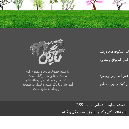
-1>-1>1
0
یا؛ شکوفه‌های درشت در بهار
© تمام حقوق مادی و معنوی این
سایت متعلق به نارگیل است.
استفاده از مطالب در رسانه های
از کپک و بوی نامطبوع
آموزشی با ذکر منبع و لینک به صفحه
مربوطه بلا مانع است
|
نقشه سایت
|
تماس با ما
|
RSS
|
مقالات گل و گیاه
|
مؤسسات گل و گیاه