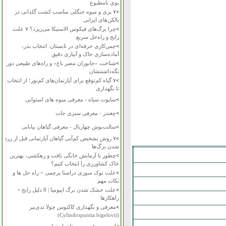
بوی نامطبوع
>
۷ بری و میوه جنگلی مناسب کشت گلدانی در
بالکن‌های ایرانی
>
چرا برگ‌های فیکوس الاستیکا می‌ریزد؟ ۷ علت
رایج و راه‌حل سریع
>
چمن‌کاری حرفه‌ای در تابستان: انتخاب بذر،
آماده‌سازی خاک و آبیاری دقیق
>
شناخت «جانوران مضر باغ» و راه‌های طبیعی دور
نگه‌داشتنشان
>
۷ گیاه کم‌توقع برای آپارتمان‌های کم‌نور؛ از انتخاب
تا نگهداری
>
ساپوت سیاه - معرفی میوه های استوایی
>
چغندر - معرفی سبزی جات
>
سالت‌بوش چهاربال - معرفی گیاهان بیابانی
>
۷ روش تشخیص کم‌آبی گیاهان آپارتمانی قبل از زرد
شدن برگ‌ها
>
چطور با آزمایش خانگی بافت و زهکشی، بهترین
خاک کشاورزی را انتخاب کنیم؟
>
علت نوک سوزی دراسنا پرچمی + راه حل ها و
نکات مهم
>
علت خشک شدن برگ ایپومیا | 8 دلیل رایج +
راهکارها
>
معرفی و نگهداری کاکتوس چولا تدی‌بیر
(Cylindropuntia bigelovii)