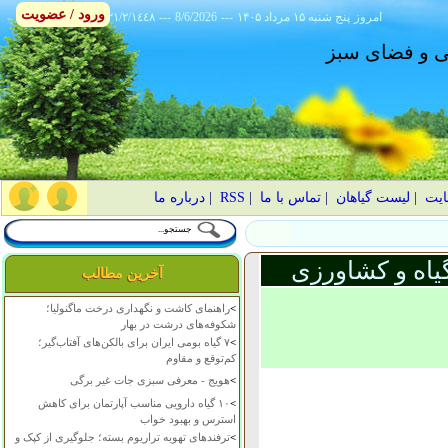
ورود / عضویت
امروز
۱۴۰۵ پنج شنبه ۱۵ مرداد
---
8/6/2026
---
٢١/٢/١٤٤٨
انی و فضای سبز
ایت
|
لیست گیاهان
|
تماس با ما
|
RSS
|
درباره ما
یاه و کشاورزی
آخرین مطالب
>
راهنمای کاشت و نگهداری درخت ماگنولیا؛
شکوفه‌های درشت در بهار
>
۷ گیاه بومی ایران برای بالکن‌های آفتاب‌گیر؛
کم‌توقع و مقاوم
>
هویج - معرفی سبزی جات غیر برگی
>
۱۰ گیاه دارویی مناسب آپارتمان برای کاهش
استرس و بهبود خواب
>
ترفندهای تهویه تراریوم بسته؛ جلوگیری از کپک و