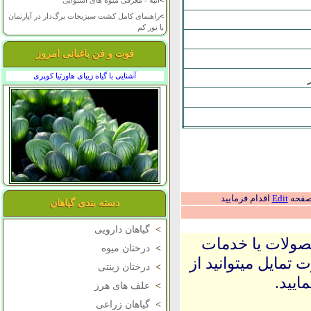
>
انبه - معرفی میوه های استوایی
>
راهنمای کامل کشت سبزیجات برگ‌دار در آپارتمان
با نور کم
فوت و فن باغبانی امروز
آشنایی با گیاه زیبای هاورتیا کوپری
 صفحه
Edit
اقدام فرمایید
دسته بندی گیاهان
>
گیاهان دارویی
حصولات یا خدمات
>
درختان میوه
 تمایل میتوانید از
>
درختان زینتی
ایید.
>
علف های هرز
>
گیاهان زراعی