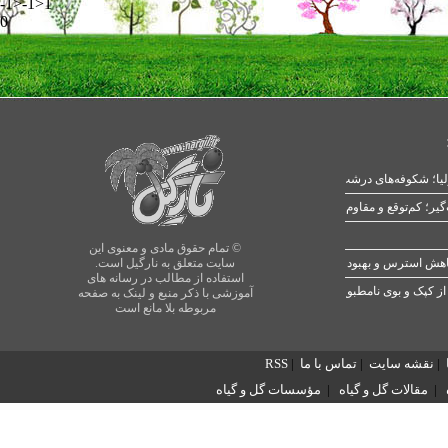
-1>-1>1
0
یا؛ شکوفه‌های درشت در بهار
© تمام حقوق مادی و معنوی این
سایت متعلق به نارگیل است.
استفاده از مطالب در رسانه های
از کپک و بوی نامطبوع
آموزشی با ذکر منبع و لینک به صفحه
مربوطه بلا مانع است
|
نقشه سایت
|
تماس با ما
|
RSS
|
مقالات گل و گیاه
|
مؤسسات گل و گیاه