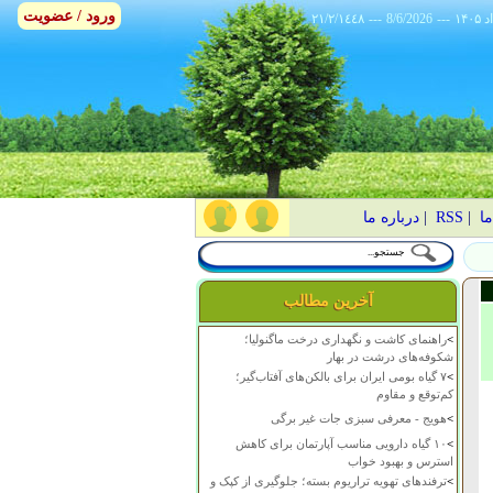
ورود / عضویت
٢١/٢/١٤٤٨
---
8/6/2026
---
ما
|
RSS
|
درباره ما
آخرین مطالب
>
راهنمای کاشت و نگهداری درخت ماگنولیا؛
شکوفه‌های درشت در بهار
>
۷ گیاه بومی ایران برای بالکن‌های آفتاب‌گیر؛
کم‌توقع و مقاوم
>
هویج - معرفی سبزی جات غیر برگی
>
۱۰ گیاه دارویی مناسب آپارتمان برای کاهش
استرس و بهبود خواب
>
ترفندهای تهویه تراریوم بسته؛ جلوگیری از کپک و