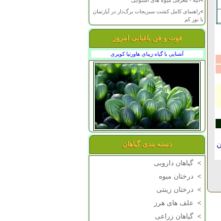
>
انبه - معرفی میوه های استوایی
>
راهنمای کامل کشت سبزیجات برگ‌دار در آپارتمان
با نور کم
فوت و فن باغبانی امروز
آشنایی با گیاه زیبای هاورتیا کوپری
ن
دسته بندی گیاهان
>
گیاهان دارویی
>
درختان میوه
>
درختان زینتی
>
علف های هرز
>
گیاهان زراعی