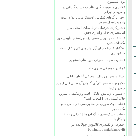
بوی نامطبوع
>
۷ بری و میوه جنگلی مناسب کشت گلدانی در
بالکن‌های ایرانی
>
چرا برگ‌های فیکوس الاستیکا می‌ریزد؟ ۷ علت
رایج و راه‌حل سریع
>
چمن‌کاری حرفه‌ای در تابستان: انتخاب بذر،
آماده‌سازی خاک و آبیاری دقیق
>
شناخت «جانوران مضر باغ» و راه‌های طبیعی دور
نگه‌داشتنشان
>
۷ گیاه کم‌توقع برای آپارتمان‌های کم‌نور؛ از انتخاب
تا نگهداری
>
ساپوت سیاه - معرفی میوه های استوایی
>
چغندر - معرفی سبزی جات
>
سالت‌بوش چهاربال - معرفی گیاهان بیابانی
>
۷ روش تشخیص کم‌آبی گیاهان آپارتمانی قبل از زرد
شدن برگ‌ها
>
چطور با آزمایش خانگی بافت و زهکشی، بهترین
خاک کشاورزی را انتخاب کنیم؟
>
علت نوک سوزی دراسنا پرچمی + راه حل ها و
نکات مهم
>
علت خشک شدن برگ ایپومیا | 8 دلیل رایج +
راهکارها
>
معرفی و نگهداری کاکتوس چولا تدی‌بیر
(Cylindropuntia bigelovii)