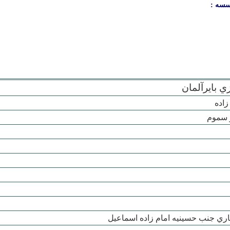
سسه :
 بايرآلمان
اده
 سموم
ري جنب حسينيه امام زاده اسماعيل