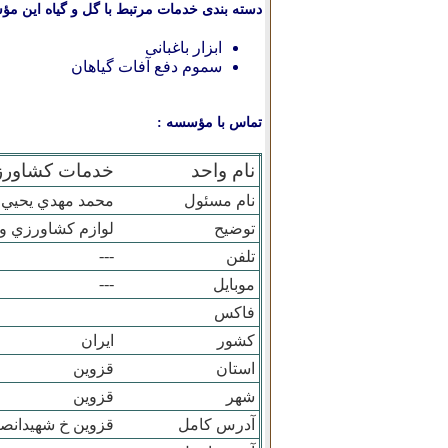
دسته بندی خدمات مرتبط با گل و گیاه این مؤ
ابزار باغبانی
سموم دفع آفات گیاهان
تماس با مؤسسه :
نام واحد
خدمات کشاورزي
نام مسئول
محمد مهدي يحيي ز
توضیح
لوازم کشاورزي و
---
تلفن
---
موبایل
فاکس
کشور
ایران
استان
قزوين
شهر
قزوين
آدرس کامل
قزوين خ شهيدانصا