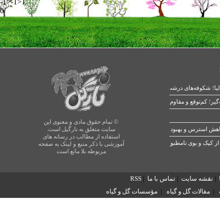
-1>-1>1
0
یا؛ شکوفه‌های درشت در بهار
© تمام حقوق مادی و معنوی این
سایت متعلق به نارگیل است.
استفاده از مطالب در رسانه های
از کپک و بوی نامطبوع
آموزشی با ذکر منبع و لینک به صفحه
مربوطه بلا مانع است
|
نقشه سایت
|
تماس با ما
|
RSS
|
مقالات گل و گیاه
|
مؤسسات گل و گیاه