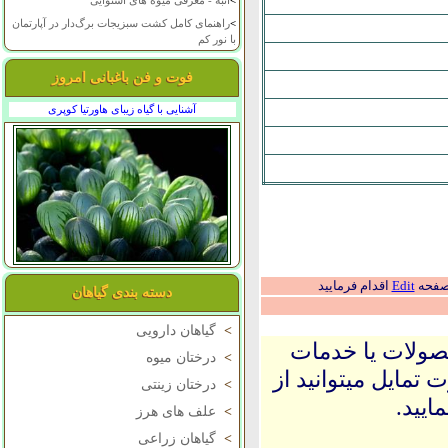
>
انبه - معرفی میوه های استوایی
>
راهنمای کامل کشت سبزیجات برگ‌دار در آپارتمان
با نور کم
فوت و فن باغبانی امروز
آشنایی با گیاه زیبای هاورتیا کوپری
 صفحه
Edit
اقدام فرمایید
دسته بندی گیاهان
>
گیاهان دارویی
حصولات یا خدمات
>
درختان میوه
 تمایل میتوانید از
>
درختان زینتی
ایید.
>
علف های هرز
>
گیاهان زراعی