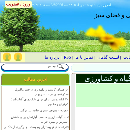
ورود / عضویت
امروز
۱۴۰۵ پنج شنبه ۱۵ مرداد
---
8/6/2026
---
٢١/٢/١٤٤٨
انی و فضای سبز
ایت
|
لیست گیاهان
|
تماس با ما
|
RSS
|
درباره ما
یاه و کشاورزی
آخرین مطالب
>
راهنمای کاشت و نگهداری درخت ماگنولیا؛
شکوفه‌های درشت در بهار
>
۷ گیاه بومی ایران برای بالکن‌های آفتاب‌گیر؛
کم‌توقع و مقاوم
>
هویج - معرفی سبزی جات غیر برگی
>
۱۰ گیاه دارویی مناسب آپارتمان برای کاهش
استرس و بهبود خواب
>
ترفندهای تهویه تراریوم بسته؛ جلوگیری از کپک و