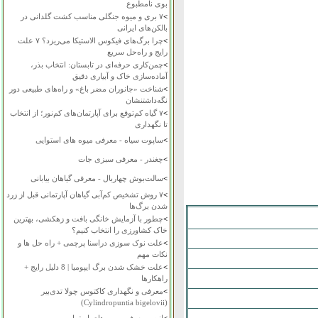
بوی نامطبوع
>
۷ بری و میوه جنگلی مناسب کشت گلدانی در
بالکن‌های ایرانی
>
چرا برگ‌های فیکوس الاستیکا می‌ریزد؟ ۷ علت
رایج و راه‌حل سریع
>
چمن‌کاری حرفه‌ای در تابستان: انتخاب بذر،
آماده‌سازی خاک و آبیاری دقیق
>
شناخت «جانوران مضر باغ» و راه‌های طبیعی دور
نگه‌داشتنشان
>
۷ گیاه کم‌توقع برای آپارتمان‌های کم‌نور؛ از انتخاب
تا نگهداری
>
ساپوت سیاه - معرفی میوه های استوایی
>
چغندر - معرفی سبزی جات
>
سالت‌بوش چهاربال - معرفی گیاهان بیابانی
>
۷ روش تشخیص کم‌آبی گیاهان آپارتمانی قبل از زرد
شدن برگ‌ها
>
چطور با آزمایش خانگی بافت و زهکشی، بهترین
خاک کشاورزی را انتخاب کنیم؟
>
علت نوک سوزی دراسنا پرچمی + راه حل ها و
نکات مهم
>
علت خشک شدن برگ ایپومیا | 8 دلیل رایج +
راهکارها
>
معرفی و نگهداری کاکتوس چولا تدی‌بیر
(Cylindropuntia bigelovii)