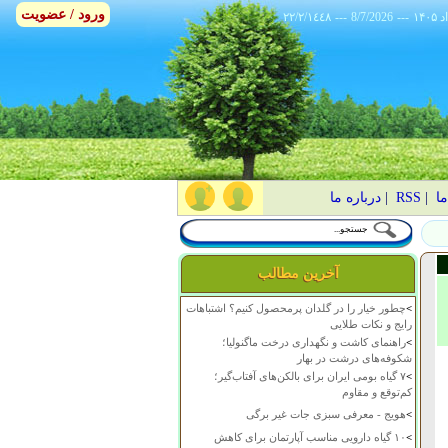
ورود / عضویت
٢٢/٢/١٤٤٨
---
8/7/2026
---
ما
|
RSS
|
درباره ما
آخرین مطالب
>
چطور خیار را در گلدان پرمحصول کنیم؟ اشتباهات
رایج و نکات طلایی
>
راهنمای کاشت و نگهداری درخت ماگنولیا؛
شکوفه‌های درشت در بهار
>
۷ گیاه بومی ایران برای بالکن‌های آفتاب‌گیر؛
کم‌توقع و مقاوم
>
هویج - معرفی سبزی جات غیر برگی
>
۱۰ گیاه دارویی مناسب آپارتمان برای کاهش