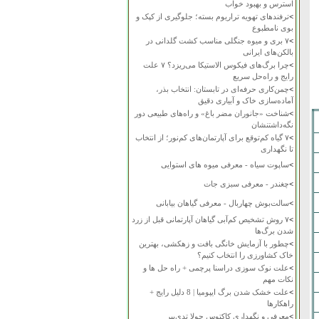
استرس و بهبود خواب
>
ترفندهای تهویه تراریوم بسته؛ جلوگیری از کپک و
بوی نامطبوع
>
۷ بری و میوه جنگلی مناسب کشت گلدانی در
بالکن‌های ایرانی
>
چرا برگ‌های فیکوس الاستیکا می‌ریزد؟ ۷ علت
رایج و راه‌حل سریع
>
چمن‌کاری حرفه‌ای در تابستان: انتخاب بذر،
آماده‌سازی خاک و آبیاری دقیق
>
شناخت «جانوران مضر باغ» و راه‌های طبیعی دور
نگه‌داشتنشان
>
۷ گیاه کم‌توقع برای آپارتمان‌های کم‌نور؛ از انتخاب
تا نگهداری
>
ساپوت سیاه - معرفی میوه های استوایی
>
چغندر - معرفی سبزی جات
>
سالت‌بوش چهاربال - معرفی گیاهان بیابانی
>
۷ روش تشخیص کم‌آبی گیاهان آپارتمانی قبل از زرد
شدن برگ‌ها
>
چطور با آزمایش خانگی بافت و زهکشی، بهترین
خاک کشاورزی را انتخاب کنیم؟
>
علت نوک سوزی دراسنا پرچمی + راه حل ها و
نکات مهم
>
علت خشک شدن برگ ایپومیا | 8 دلیل رایج +
راهکارها
>
معرفی و نگهداری کاکتوس چولا تدی‌بیر