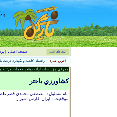
پای
صفحه اصلی
|
پر
لینک های اصلی
آخرین اخبار:
راهنمای کاشت و نگهداری درخت ماگ
معرفی مؤسسات ارائه دهنده خدمات مرتبط با 
کشاورزي باختر
نام مسئول :
مصطفي محمدي قصرعاص
موقعیت :
ایران
فارس
شيراز