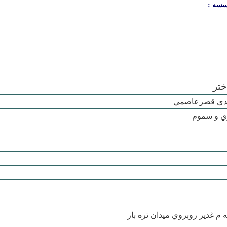
سسه :
ختر
ي قصرعاصمي
ي و سموم
 م غدير روبروي ميدان تره بار