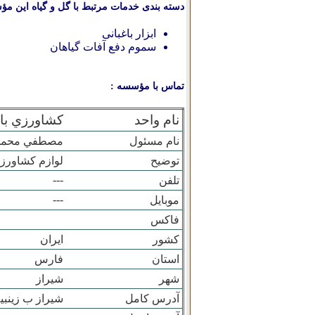
دسته بندی خدمات مرتبط با گل و گیاه این مؤ
ابزار باغبانی
سموم دفع آفات گیاهان
تماس با مؤسسه :
نام واحد
کشاورزي با
نام مسئول
مصطفي محمد
توضیح
لوازم کشاورز
---
تلفن
---
موبایل
فاکس
کشور
ایران
استان
فارس
شهر
شيراز
آدرس کامل
شيراز ب زينبيه