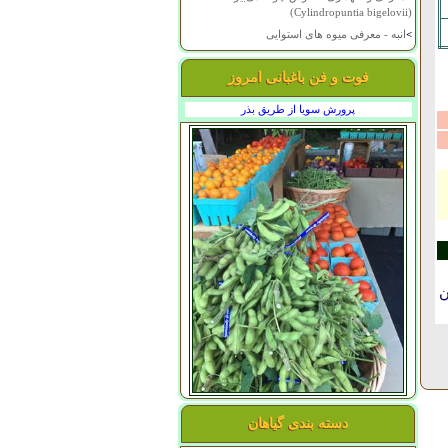
(Cylindropuntia bigelovii)
>
انبه - معرفی میوه های استوایی
فوت و فن باغبانی امروز
پرورش سویا از طریق بذر
ن
دسته بندی گیاهان