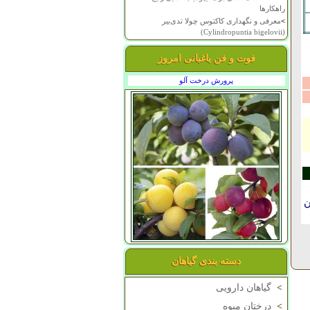
راهکارها
>
معرفی و نگهداری کاکتوس چولا تدی‌بیر
(Cylindropuntia bigelovii)
فوت و فن باغبانی امروز
پرورش درخت آلو
ن
دسته بندی گیاهان
>
گیاهان دارویی
>
درختان میوه