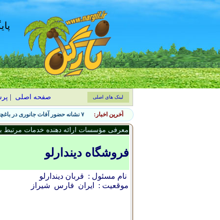
پای
صفحه اصلی
|
پر
لینک های اصلی
آخرین اخبار:
۷ نشانه حضور آفات جانوری در باغچه و روش‌های کنترل طبیعی
معرفی مؤسسات ارائه دهنده خدمات مرتبط با 
فروشگاه ديندارلو
نام مسئول :
قربان ديندارلو
موقعیت :
ایران
فارس
شيراز