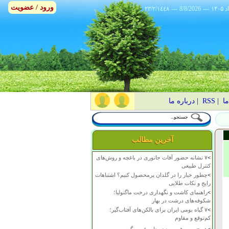
ورود / عضویت
٢٣/٢/١٤٤٨
---
8/8/2026
---
ما
|
RSS
|
درباره ما
آخرین مطالب
>
۷ نشانه حضور آفات جانوری در باغچه و روش‌های
کنترل طبیعی
>
چطور خیار را در گلدان پرمحصول کنیم؟ اشتباهات
رایج و نکات طلایی
>
راهنمای کاشت و نگهداری درخت ماگنولیا؛
شکوفه‌های درشت در بهار
>
۷ گیاه بومی ایران برای بالکن‌های آفتاب‌گیر؛
کم‌توقع و مقاوم