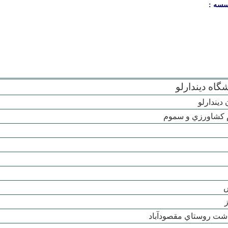
سسه :
گاه ديندارلو
 ديندارلو
 کشاورزي و سموم
شت روستاي مقصودآباد