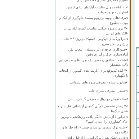
>
هویج - معرفی سبزی جات غیر برگی
>
۱۰ گیاه دارویی مناسب آپارتمان برای کاهش
استرس و بهبود خواب
>
ترفندهای تهویه تراریوم بسته؛ جلوگیری از کپک و
بوی نامطبوع
>
۷ بری و میوه جنگلی مناسب کشت گلدانی در
بالکن‌های ایرانی
>
چرا برگ‌های فیکوس الاستیکا می‌ریزد؟ ۷ علت
رایج و راه‌حل سریع
>
چمن‌کاری حرفه‌ای در تابستان: انتخاب بذر،
آماده‌سازی خاک و آبیاری دقیق
>
شناخت «جانوران مضر باغ» و راه‌های طبیعی دور
نگه‌داشتنشان
>
۷ گیاه کم‌توقع برای آپارتمان‌های کم‌نور؛ از انتخاب
تا نگهداری
>
ساپوت سیاه - معرفی میوه های استوایی
>
چغندر - معرفی سبزی جات
>
سالت‌بوش چهاربال - معرفی گیاهان بیابانی
>
۷ روش تشخیص کم‌آبی گیاهان آپارتمانی قبل از زرد
شدن برگ‌ها
>
چطور با آزمایش خانگی بافت و زهکشی، بهترین
خاک کشاورزی را انتخاب کنیم؟
>
علت نوک سوزی دراسنا پرچمی + راه حل ها و
نکات مهم
>
علت خشک شدن برگ ایپومیا | 8 دلیل رایج +