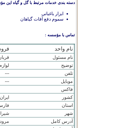
دسته بندی خدمات مرتبط با گل و گیاه این مؤ
ابزار باغبانی
سموم دفع آفات گیاهان
تماس با مؤسسه :
نام واحد
فروش
نام مسئول
قربان
توضیح
لوازم
---
تلفن
---
موبایل
فاکس
کشور
ایران
استان
فارس
شهر
شيراز
آدرس کامل
مرود