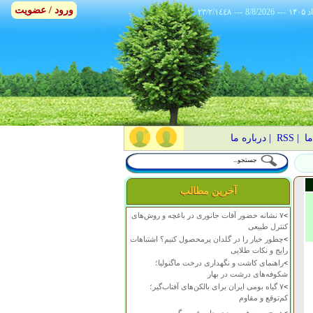
ورود / عضویت
٢٣/٢/١٤٤٨
---
8/8/2026
---
ما
|
RSS
|
درباره ما
آخرین مطالب
>
۷ نشانه حضور آفات جانوری در باغچه و روش‌های
کنترل طبیعی
>
چطور خیار را در گلدان پرمحصول کنیم؟ اشتباهات
رایج و نکات طلایی
>
راهنمای کاشت و نگهداری درخت ماگنولیا؛
شکوفه‌های درشت در بهار
>
۷ گیاه بومی ایران برای بالکن‌های آفتاب‌گیر؛
کم‌توقع و مقاوم