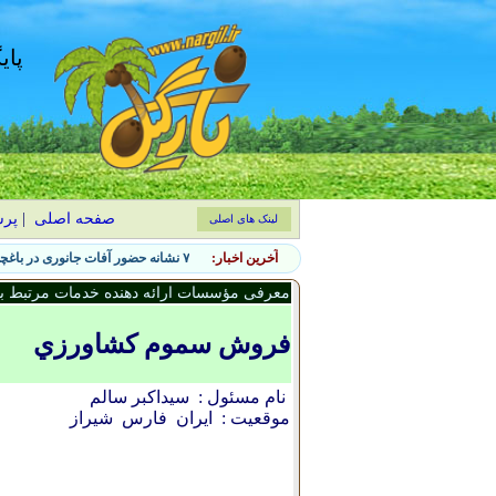
پای
صفحه اصلی
|
پر
لینک های اصلی
آخرین اخبار:
۷ نشانه حضور آفات جانوری در باغچه و روش‌های کنترل طبیعی
معرفی مؤسسات ارائه دهنده خدمات مرتبط با 
فروش سموم کشاورزي
نام مسئول :
سيداکبر سالم
موقعیت :
ایران
فارس
شيراز