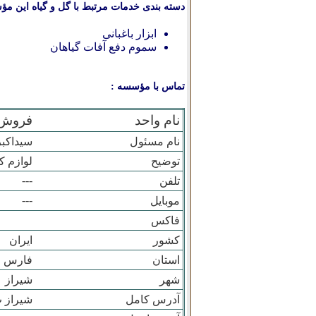
دسته بندی خدمات مرتبط با گل و گیاه این مؤ
ابزار باغبانی
سموم دفع آفات گیاهان
تماس با مؤسسه :
نام واحد
فروش 
نام مسئول
سيداکبر
توضیح
لوازم 
---
تلفن
---
موبایل
فاکس
کشور
ایران
استان
فارس
شهر
شيراز
آدرس کامل
شيراز ب