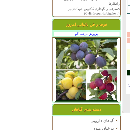
راهکارها
>
معرفی و نگهداری کاکتوس چولا تدی‌بیر
(Cylindropuntia bigelovii)
فوت و فن باغبانی امروز
پرورش درخت آلو
ن
دسته بندی گیاهان
>
گیاهان دارویی
>
درختان میوه