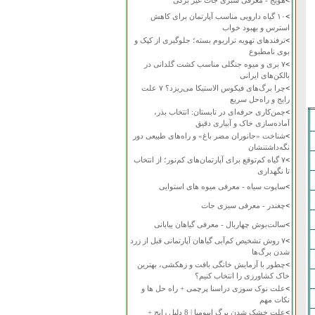
>
هویج - معرفی سبزی جات غیر برگی
>
۱۰ گیاه دارویی مناسب آپارتمان برای کاهش
استرس و بهبود خواب
>
ترفندهای تهویه تراریوم بسته؛ جلوگیری از کپک و
بوی نامطبوع
>
۷ بری و میوه جنگلی مناسب کشت گلدانی در
بالکن‌های ایرانی
>
چرا برگ‌های فیکوس الاستیکا می‌ریزد؟ ۷ علت
رایج و راه‌حل سریع
>
چمن‌کاری حرفه‌ای در تابستان: انتخاب بذر،
آماده‌سازی خاک و آبیاری دقیق
>
شناخت «جانوران مضر باغ» و راه‌های طبیعی دور
نگه‌داشتنشان
>
۷ گیاه کم‌توقع برای آپارتمان‌های کم‌نور؛ از انتخاب
تا نگهداری
>
ساپوت سیاه - معرفی میوه های استوایی
>
چغندر - معرفی سبزی جات
>
سالت‌بوش چهاربال - معرفی گیاهان بیابانی
>
۷ روش تشخیص کم‌آبی گیاهان آپارتمانی قبل از زرد
شدن برگ‌ها
>
چطور با آزمایش خانگی بافت و زهکشی، بهترین
خاک کشاورزی را انتخاب کنیم؟
>
علت نوک سوزی دراسنا پرچمی + راه حل ها و
نکات مهم
>
علت خشک شدن برگ ایپومیا | 8 دلیل رایج +