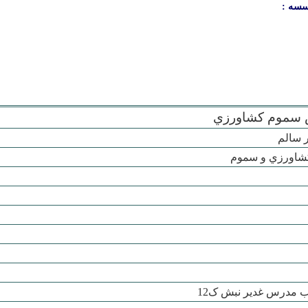
سسه :
سموم کشاورزي
 سالم
کشاورزي و سموم
 مدرس غدير نبش ک12