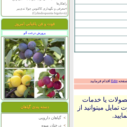
راهکارها
>
معرفی و نگهداری کاکتوس چولا تدی‌بیر
(Cylindropuntia bigelovii)
فوت و فن باغبانی امروز
پرورش درخت آلو
 صفحه
Edit
اقدام فرمایید
حصولات یا خدمات
 تمایل میتوانید از
دسته بندی گیاهان
ایید.
>
گیاهان دارویی
>
درختان میوه