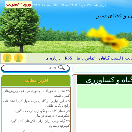
ورود / عضویت
امروز
۱۴۰۵ شنبه ۱۷ مرداد
---
8/8/2026
---
٢٣/٢/١٤٤٨
انی و فضای سبز
ایت
|
لیست گیاهان
|
تماس با ما
|
RSS
|
درباره ما
یاه و کشاورزی
آخرین مطالب
>
۷ نشانه حضور آفات جانوری در باغچه و روش‌های
کنترل طبیعی
>
چطور خیار را در گلدان پرمحصول کنیم؟ اشتباهات
رایج و نکات طلایی
>
راهنمای کاشت و نگهداری درخت ماگنولیا؛
شکوفه‌های درشت در بهار
>
۷ گیاه بومی ایران برای بالکن‌های آفتاب‌گیر؛
کم‌توقع و مقاوم