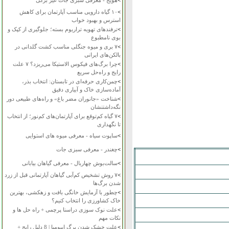
>
هویج - معرفی سبزی جات غیر برگی
>
۱۰ گیاه دارویی مناسب آپارتمان برای کاهش
استرس و بهبود خواب
>
ترفندهای تهویه تراریوم بسته؛ جلوگیری از کپک و
بوی نامطبوع
>
۷ بری و میوه جنگلی مناسب کشت گلدانی در
بالکن‌های ایرانی
>
چرا برگ‌های فیکوس الاستیکا می‌ریزد؟ ۷ علت
رایج و راه‌حل سریع
>
چمن‌کاری حرفه‌ای در تابستان: انتخاب بذر،
آماده‌سازی خاک و آبیاری دقیق
>
شناخت «جانوران مضر باغ» و راه‌های طبیعی دور
نگه‌داشتنشان
>
۷ گیاه کم‌توقع برای آپارتمان‌های کم‌نور؛ از انتخاب
تا نگهداری
>
ساپوت سیاه - معرفی میوه های استوایی
>
چغندر - معرفی سبزی جات
>
سالت‌بوش چهاربال - معرفی گیاهان بیابانی
>
۷ روش تشخیص کم‌آبی گیاهان آپارتمانی قبل از زرد
شدن برگ‌ها
>
چطور با آزمایش خانگی بافت و زهکشی، بهترین
خاک کشاورزی را انتخاب کنیم؟
>
علت نوک سوزی دراسنا پرچمی + راه حل ها و
نکات مهم
>
علت خشک شدن برگ ایپومیا | 8 دلیل رایج +