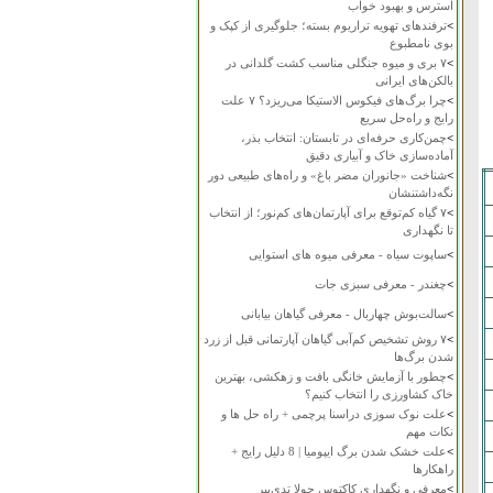
استرس و بهبود خواب
>
ترفندهای تهویه تراریوم بسته؛ جلوگیری از کپک و
بوی نامطبوع
>
۷ بری و میوه جنگلی مناسب کشت گلدانی در
بالکن‌های ایرانی
>
چرا برگ‌های فیکوس الاستیکا می‌ریزد؟ ۷ علت
رایج و راه‌حل سریع
>
چمن‌کاری حرفه‌ای در تابستان: انتخاب بذر،
آماده‌سازی خاک و آبیاری دقیق
>
شناخت «جانوران مضر باغ» و راه‌های طبیعی دور
نگه‌داشتنشان
>
۷ گیاه کم‌توقع برای آپارتمان‌های کم‌نور؛ از انتخاب
تا نگهداری
>
ساپوت سیاه - معرفی میوه های استوایی
>
چغندر - معرفی سبزی جات
>
سالت‌بوش چهاربال - معرفی گیاهان بیابانی
>
۷ روش تشخیص کم‌آبی گیاهان آپارتمانی قبل از زرد
شدن برگ‌ها
>
چطور با آزمایش خانگی بافت و زهکشی، بهترین
خاک کشاورزی را انتخاب کنیم؟
>
علت نوک سوزی دراسنا پرچمی + راه حل ها و
نکات مهم
>
علت خشک شدن برگ ایپومیا | 8 دلیل رایج +
راهکارها
>
معرفی و نگهداری کاکتوس چولا تدی‌بیر