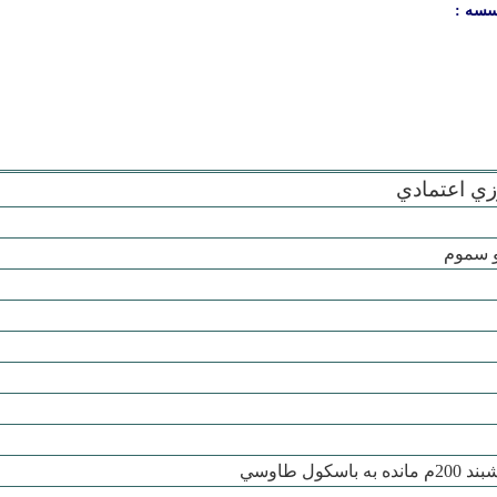
سسه :
ي اعتمادي
و سموم
سکول طاوسي