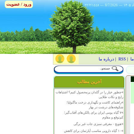
ورود / عضویت
٢٢/٢/١٤٤٨
---
8/7/2026
---
ما
|
RSS
|
درباره ما
آخرین مطالب
>
چطور خیار را در گلدان پرمحصول کنیم؟ اشتباهات
رایج و نکات طلایی
>
راهنمای کاشت و نگهداری درخت ماگنولیا؛
شکوفه‌های درشت در بهار
>
۷ گیاه بومی ایران برای بالکن‌های آفتاب‌گیر؛
کم‌توقع و مقاوم
>
هویج - معرفی سبزی جات غیر برگی
>
۱۰ گیاه دارویی مناسب آپارتمان برای کاهش