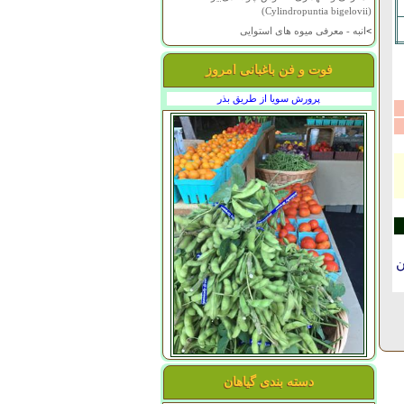
(Cylindropuntia bigelovii)
>
انبه - معرفی میوه های استوایی
فوت و فن باغبانی امروز
پرورش سویا از طریق بذر
ن
دسته بندی گیاهان