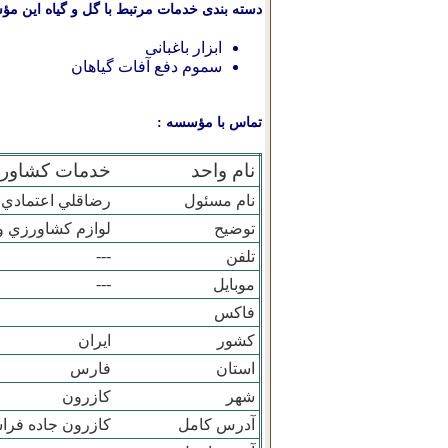
دسته بندی خدمات مرتبط با گل و گیاه این مؤ
ابزار باغبانی
سموم دفع آفات گیاهان
تماس با مؤسسه :
نام واحد
خدمات کشاورز
نام مسئول
رضاقلي اعتمادي
توضیح
لوازم کشاورزي 
---
تلفن
---
موبایل
فاکس
کشور
ایران
استان
فارس
شهر
کازرون
آدرس کامل
کازرون جاده فراشبند 200م مانده به با