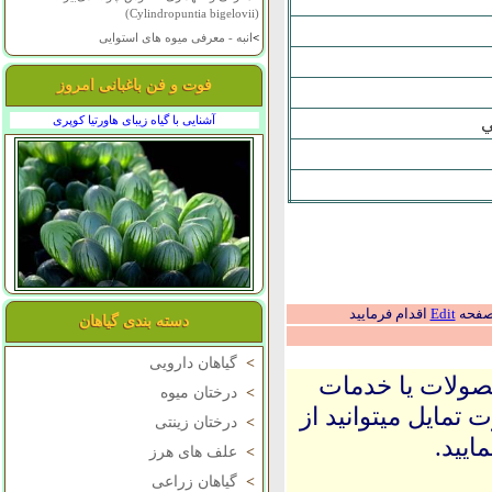
(Cylindropuntia bigelovii)
>
انبه - معرفی میوه های استوایی
فوت و فن باغبانی امروز
آشنایی با گیاه زیبای هاورتیا کوپری
ي
 صفحه
Edit
اقدام فرمایید
دسته بندی گیاهان
>
گیاهان دارویی
حصولات یا خدمات
>
درختان میوه
 تمایل میتوانید از
>
درختان زینتی
ایید.
>
علف های هرز
>
گیاهان زراعی