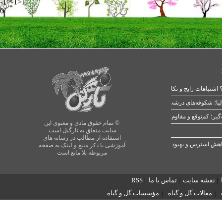
-1>-1>1
0
 اشتباهات رایج و نکات طلایی
یا؛ شکوفه‌های درشت در بهار
© تمام حقوق مادی و معنوی این
سایت متعلق به نارگیل است.
استفاده از مطالب در رسانه های
آموزشی با ذکر منبع و لینک به صفحه
مربوطه بلا مانع است
|
نقشه سایت
|
تماس با ما
|
RSS
|
مقالات گل و گیاه
|
مؤسسات گل و گیاه