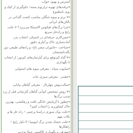
استرس و بهبود خواب
>
ترفندهای تهویه تراریوم بسته؛ جلوگیری از کپک و
بوی نامطبوع
>
۷ بری و میوه جنگلی مناسب کشت گلدانی در
بالکن‌های ایرانی
>
چرا برگ‌های فیکوس الاستیکا می‌ریزد؟ ۷ علت
رایج و راه‌حل سریع
>
چمن‌کاری حرفه‌ای در تابستان: انتخاب بذر،
آماده‌سازی خاک و آبیاری دقیق
>
شناخت «جانوران مضر باغ» و راه‌های طبیعی دور
نگه‌داشتنشان
>
۷ گیاه کم‌توقع برای آپارتمان‌های کم‌نور؛ از انتخاب
تا نگهداری
>
ساپوت سیاه - معرفی میوه های استوایی
>
چغندر - معرفی سبزی جات
>
سالت‌بوش چهاربال - معرفی گیاهان بیابانی
>
۷ روش تشخیص کم‌آبی گیاهان آپارتمانی قبل از زرد
شدن برگ‌ها
>
چطور با آزمایش خانگی بافت و زهکشی، بهترین
خاک کشاورزی را انتخاب کنیم؟
>
علت نوک سوزی دراسنا پرچمی + راه حل ها و
نکات مهم
>
علت خشک شدن برگ ایپومیا | 8 دلیل رایج +
راهکارها
>
معرفی و نگهداری کاکتوس چولا تدی‌بیر