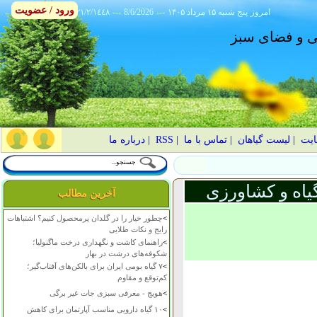
ورود / عضویت
امروز
۱۴۰۵ پنج شنبه ۱۵ مرداد
---
8/6/2026
---
٢١/٢/١٤٤٨
انی و فضای سبز
ایت
|
لیست گیاهان
|
تماس با ما
|
RSS
|
درباره ما
یاه و کشاورزی
آخرین مطالب
>
چطور خیار را در گلدان پرمحصول کنیم؟ اشتباهات
رایج و نکات طلایی
>
راهنمای کاشت و نگهداری درخت ماگنولیا؛
شکوفه‌های درشت در بهار
>
۷ گیاه بومی ایران برای بالکن‌های آفتاب‌گیر؛
کم‌توقع و مقاوم
>
هویج - معرفی سبزی جات غیر برگی
>
۱۰ گیاه دارویی مناسب آپارتمان برای کاهش