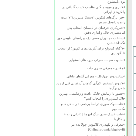
بوی نامطبوع
>
۷ بری و میوه جنگلی مناسب کشت گلدانی در
بالکن‌های ایرانی
>
چرا برگ‌های فیکوس الاستیکا می‌ریزد؟ ۷ علت
رایج و راه‌حل سریع
>
چمن‌کاری حرفه‌ای در تابستان: انتخاب بذر،
آماده‌سازی خاک و آبیاری دقیق
>
شناخت «جانوران مضر باغ» و راه‌های طبیعی دور
نگه‌داشتنشان
>
۷ گیاه کم‌توقع برای آپارتمان‌های کم‌نور؛ از انتخاب
تا نگهداری
>
ساپوت سیاه - معرفی میوه های استوایی
>
چغندر - معرفی سبزی جات
>
سالت‌بوش چهاربال - معرفی گیاهان بیابانی
>
۷ روش تشخیص کم‌آبی گیاهان آپارتمانی قبل از زرد
شدن برگ‌ها
>
چطور با آزمایش خانگی بافت و زهکشی، بهترین
خاک کشاورزی را انتخاب کنیم؟
>
علت نوک سوزی دراسنا پرچمی + راه حل ها و
نکات مهم
>
علت خشک شدن برگ ایپومیا | 8 دلیل رایج +
راهکارها
>
معرفی و نگهداری کاکتوس چولا تدی‌بیر
(Cylindropuntia bigelovii)