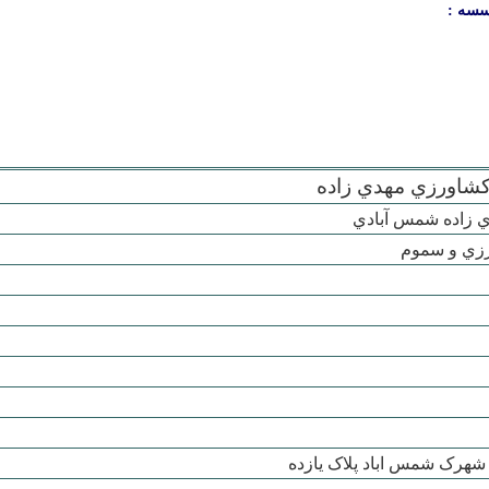
سسه :
شاورزي مهدي زاده
رزي و سموم
شهرک شمس اباد پلاک يازده