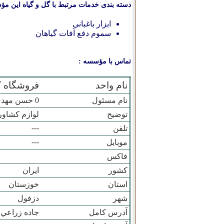
دسته بندی خدمات مرتبط با گل و گیاه این مؤ
ابزار باغبانی
سموم دفع آفات گیاهان
تماس با مؤسسه :
نام واحد
فروشگاه ک
نام مسئول
0 حسن مهدي زاده شمس آبادي
توضیح
لوازم کشاو
---
تلفن
---
موبایل
فاکس
کشور
ایران
استان
خوزستان
شهر
دزفول
آدرس کامل
جاده زراعي 