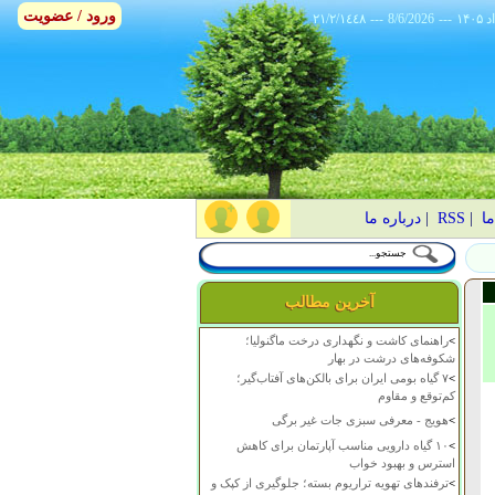
ورود / عضویت
٢١/٢/١٤٤٨
---
8/6/2026
---
ما
|
RSS
|
درباره ما
آخرین مطالب
>
راهنمای کاشت و نگهداری درخت ماگنولیا؛
شکوفه‌های درشت در بهار
>
۷ گیاه بومی ایران برای بالکن‌های آفتاب‌گیر؛
کم‌توقع و مقاوم
>
هویج - معرفی سبزی جات غیر برگی
>
۱۰ گیاه دارویی مناسب آپارتمان برای کاهش
استرس و بهبود خواب
>
ترفندهای تهویه تراریوم بسته؛ جلوگیری از کپک و