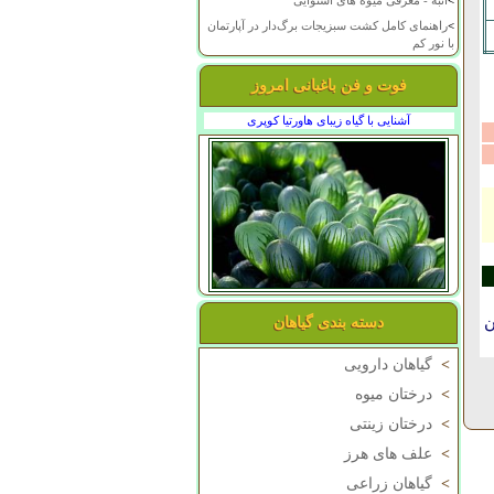
>
انبه - معرفی میوه های استوایی
>
راهنمای کامل کشت سبزیجات برگ‌دار در آپارتمان
با نور کم
فوت و فن باغبانی امروز
آشنایی با گیاه زیبای هاورتیا کوپری
ن
دسته بندی گیاهان
>
گیاهان دارویی
>
درختان میوه
>
درختان زینتی
>
علف های هرز
>
گیاهان زراعی