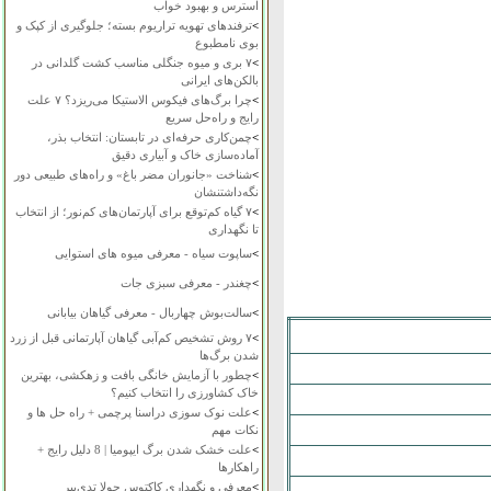
استرس و بهبود خواب
>
ترفندهای تهویه تراریوم بسته؛ جلوگیری از کپک و
بوی نامطبوع
>
۷ بری و میوه جنگلی مناسب کشت گلدانی در
بالکن‌های ایرانی
>
چرا برگ‌های فیکوس الاستیکا می‌ریزد؟ ۷ علت
رایج و راه‌حل سریع
>
چمن‌کاری حرفه‌ای در تابستان: انتخاب بذر،
آماده‌سازی خاک و آبیاری دقیق
>
شناخت «جانوران مضر باغ» و راه‌های طبیعی دور
نگه‌داشتنشان
>
۷ گیاه کم‌توقع برای آپارتمان‌های کم‌نور؛ از انتخاب
تا نگهداری
>
ساپوت سیاه - معرفی میوه های استوایی
>
چغندر - معرفی سبزی جات
>
سالت‌بوش چهاربال - معرفی گیاهان بیابانی
>
۷ روش تشخیص کم‌آبی گیاهان آپارتمانی قبل از زرد
شدن برگ‌ها
>
چطور با آزمایش خانگی بافت و زهکشی، بهترین
خاک کشاورزی را انتخاب کنیم؟
>
علت نوک سوزی دراسنا پرچمی + راه حل ها و
نکات مهم
>
علت خشک شدن برگ ایپومیا | 8 دلیل رایج +
راهکارها
>
معرفی و نگهداری کاکتوس چولا تدی‌بیر