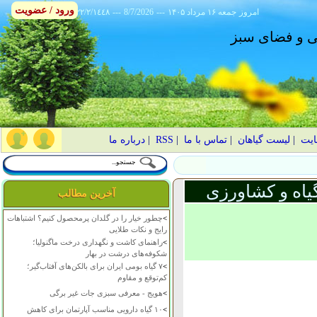
ورود / عضویت
امروز
۱۴۰۵ جمعه ۱۶ مرداد
---
8/7/2026
---
٢٢/٢/١٤٤٨
انی و فضای سبز
ایت
|
لیست گیاهان
|
تماس با ما
|
RSS
|
درباره ما
یاه و کشاورزی
آخرین مطالب
>
چطور خیار را در گلدان پرمحصول کنیم؟ اشتباهات
رایج و نکات طلایی
>
راهنمای کاشت و نگهداری درخت ماگنولیا؛
شکوفه‌های درشت در بهار
>
۷ گیاه بومی ایران برای بالکن‌های آفتاب‌گیر؛
کم‌توقع و مقاوم
>
هویج - معرفی سبزی جات غیر برگی
>
۱۰ گیاه دارویی مناسب آپارتمان برای کاهش