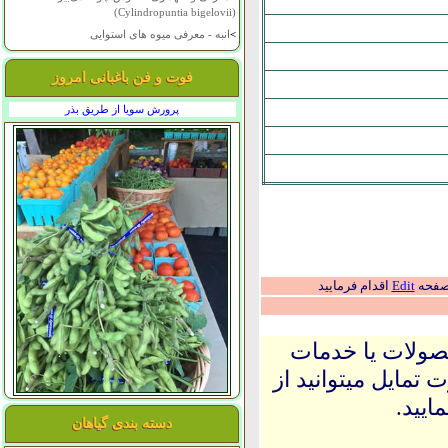
(Cylindropuntia bigelovii)
>
انبه - معرفی میوه های استوایی
فوت و فن باغبانی امروز
پرورش سویا از طریق بذر
 صفحه
Edit
اقدام فرمایید
حصولات یا خدمات
 تمایل میتوانید از
ایید.
دسته بندی گیاهان