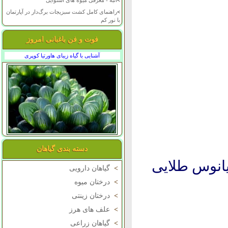
>
انبه - معرفی میوه های استوایی
>
راهنمای کامل کشت سبزیجات برگ‌دار در آپارتمان
با نور کم
فوت و فن باغبانی امروز
آشنایی با گیاه زیبای هاورتیا کوپری
دسته بندی گیاهان
انوس طلایی
>
گیاهان دارویی
>
درختان میوه
>
درختان زینتی
>
علف های هرز
>
گیاهان زراعی