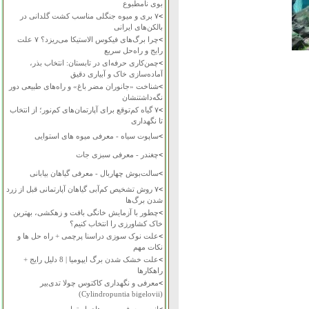
بوی نامطبوع
>
۷ بری و میوه جنگلی مناسب کشت گلدانی در
بالکن‌های ایرانی
>
چرا برگ‌های فیکوس الاستیکا می‌ریزد؟ ۷ علت
رایج و راه‌حل سریع
>
چمن‌کاری حرفه‌ای در تابستان: انتخاب بذر،
آماده‌سازی خاک و آبیاری دقیق
>
شناخت «جانوران مضر باغ» و راه‌های طبیعی دور
نگه‌داشتنشان
>
۷ گیاه کم‌توقع برای آپارتمان‌های کم‌نور؛ از انتخاب
تا نگهداری
>
ساپوت سیاه - معرفی میوه های استوایی
>
چغندر - معرفی سبزی جات
>
سالت‌بوش چهاربال - معرفی گیاهان بیابانی
>
۷ روش تشخیص کم‌آبی گیاهان آپارتمانی قبل از زرد
شدن برگ‌ها
>
چطور با آزمایش خانگی بافت و زهکشی، بهترین
خاک کشاورزی را انتخاب کنیم؟
>
علت نوک سوزی دراسنا پرچمی + راه حل ها و
نکات مهم
>
علت خشک شدن برگ ایپومیا | 8 دلیل رایج +
راهکارها
>
معرفی و نگهداری کاکتوس چولا تدی‌بیر
(Cylindropuntia bigelovii)