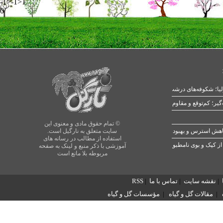
-1>-1>1
0
یا؛ شکوفه‌های درشت در بهار
© تمام حقوق مادی و معنوی این
سایت متعلق به نارگیل است.
استفاده از مطالب در رسانه های
از کپک و بوی نامطبوع
آموزشی با ذکر منبع و لینک به صفحه
مربوطه بلا مانع است
|
نقشه سایت
|
تماس با ما
|
RSS
|
مقالات گل و گیاه
|
مؤسسات گل و گیاه