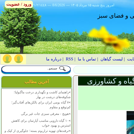
ورود / عضویت
امروز
۱۴۰۵ پنج شنبه ۱۵ مرداد
---
8/6/2026
---
٢١/٢/١٤٤٨
انی و فضای سبز
ایت
|
لیست گیاهان
|
تماس با ما
|
RSS
|
درباره ما
یاه و کشاورزی
آخرین مطالب
>
راهنمای کاشت و نگهداری درخت ماگنولیا؛
شکوفه‌های درشت در بهار
>
۷ گیاه بومی ایران برای بالکن‌های آفتاب‌گیر؛
کم‌توقع و مقاوم
>
هویج - معرفی سبزی جات غیر برگی
>
۱۰ گیاه دارویی مناسب آپارتمان برای کاهش
استرس و بهبود خواب
>
ترفندهای تهویه تراریوم بسته؛ جلوگیری از کپک و