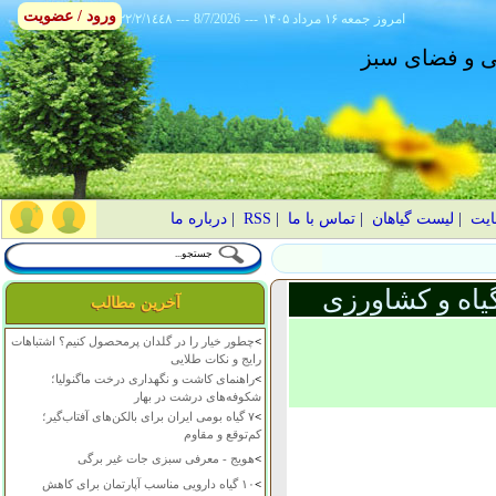
ورود / عضویت
امروز
۱۴۰۵ جمعه ۱۶ مرداد
---
8/7/2026
---
٢٢/٢/١٤٤٨
انی و فضای سبز
ایت
|
لیست گیاهان
|
تماس با ما
|
RSS
|
درباره ما
یاه و کشاورزی
آخرین مطالب
>
چطور خیار را در گلدان پرمحصول کنیم؟ اشتباهات
رایج و نکات طلایی
>
راهنمای کاشت و نگهداری درخت ماگنولیا؛
شکوفه‌های درشت در بهار
>
۷ گیاه بومی ایران برای بالکن‌های آفتاب‌گیر؛
کم‌توقع و مقاوم
>
هویج - معرفی سبزی جات غیر برگی
>
۱۰ گیاه دارویی مناسب آپارتمان برای کاهش