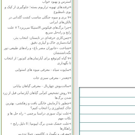
استرس و بهبود خواب
>
ترفندهای تهویه تراریوم بسته؛ جلوگیری از کپک و
بوی نامطبوع
>
۷ بری و میوه جنگلی مناسب کشت گلدانی در
بالکن‌های ایرانی
>
چرا برگ‌های فیکوس الاستیکا می‌ریزد؟ ۷ علت
رایج و راه‌حل سریع
>
چمن‌کاری حرفه‌ای در تابستان: انتخاب بذر،
آماده‌سازی خاک و آبیاری دقیق
>
شناخت «جانوران مضر باغ» و راه‌های طبیعی دور
نگه‌داشتنشان
>
۷ گیاه کم‌توقع برای آپارتمان‌های کم‌نور؛ از انتخاب
تا نگهداری
>
ساپوت سیاه - معرفی میوه های استوایی
>
چغندر - معرفی سبزی جات
>
سالت‌بوش چهاربال - معرفی گیاهان بیابانی
>
۷ روش تشخیص کم‌آبی گیاهان آپارتمانی قبل از زرد
شدن برگ‌ها
>
چطور با آزمایش خانگی بافت و زهکشی، بهترین
خاک کشاورزی را انتخاب کنیم؟
>
علت نوک سوزی دراسنا پرچمی + راه حل ها و
نکات مهم
>
علت خشک شدن برگ ایپومیا | 8 دلیل رایج +
راهکارها
>
معرفی و نگهداری کاکتوس چولا تدی‌بیر