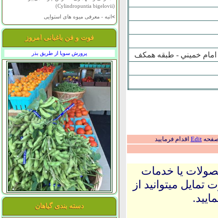
(Cylindropuntia bigelovii)
>
انبه - معرفی میوه های استوایی
فوت و فن باغبانی امروز
پرورش سویا از طریق بذر
 امام خميني - طبقه همکف
 صفحه
Edit
اقدام فرمایید
حصولات یا خدمات
 تمایل میتوانید از
ایید.
دسته بندی گیاهان