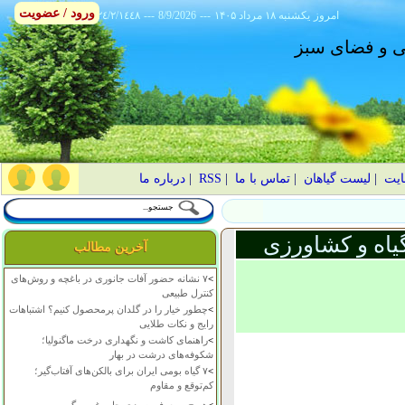
ورود / عضویت
امروز
۱۴۰۵ يکشنبه ۱۸ مرداد
---
8/9/2026
---
٢٤/٢/١٤٤٨
انی و فضای سبز
ایت
|
لیست گیاهان
|
تماس با ما
|
RSS
|
درباره ما
یاه و کشاورزی
آخرین مطالب
>
۷ نشانه حضور آفات جانوری در باغچه و روش‌های
کنترل طبیعی
>
چطور خیار را در گلدان پرمحصول کنیم؟ اشتباهات
رایج و نکات طلایی
>
راهنمای کاشت و نگهداری درخت ماگنولیا؛
شکوفه‌های درشت در بهار
>
۷ گیاه بومی ایران برای بالکن‌های آفتاب‌گیر؛
کم‌توقع و مقاوم