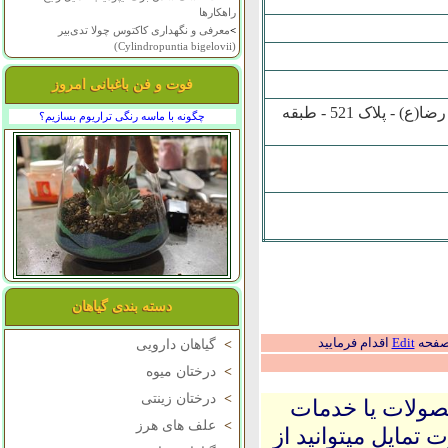
راهکارها
>
معرفی و نگهداری کاکتوس چولا تدی‌بیر
(Cylindropuntia bigelovii)
فوت و فن باغبانی امروز
سراجار - روستاي شيرجوپشت - کوچه شهيد زائررضايي - خيابان امام رضا(ع) - پلاک 521 - طبقه
چگونه با ماسه رنگی تراریوم بسازیم؟
دسته بندی گیاهان
 صفحه
Edit
اقدام فرمایید
>
گیاهان دارویی
>
درختان میوه
>
درختان زینتی
حصولات یا خدمات
>
علف های هرز
 تمایل میتوانید از