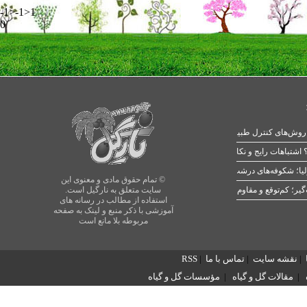
-1>-1>1
0
 اشتباهات رایج و نکات طلایی
یا؛ شکوفه‌های درشت در بهار
© تمام حقوق مادی و معنوی این
سایت متعلق به نارگیل است.
استفاده از مطالب در رسانه های
آموزشی با ذکر منبع و لینک به صفحه
مربوطه بلا مانع است
|
نقشه سایت
|
تماس با ما
|
RSS
|
مقالات گل و گیاه
|
مؤسسات گل و گیاه