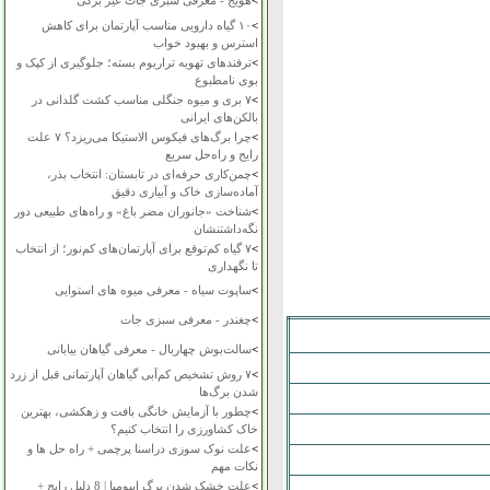
>
هویج - معرفی سبزی جات غیر برگی
>
۱۰ گیاه دارویی مناسب آپارتمان برای کاهش
استرس و بهبود خواب
>
ترفندهای تهویه تراریوم بسته؛ جلوگیری از کپک و
بوی نامطبوع
>
۷ بری و میوه جنگلی مناسب کشت گلدانی در
بالکن‌های ایرانی
>
چرا برگ‌های فیکوس الاستیکا می‌ریزد؟ ۷ علت
رایج و راه‌حل سریع
>
چمن‌کاری حرفه‌ای در تابستان: انتخاب بذر،
آماده‌سازی خاک و آبیاری دقیق
>
شناخت «جانوران مضر باغ» و راه‌های طبیعی دور
نگه‌داشتنشان
>
۷ گیاه کم‌توقع برای آپارتمان‌های کم‌نور؛ از انتخاب
تا نگهداری
>
ساپوت سیاه - معرفی میوه های استوایی
>
چغندر - معرفی سبزی جات
>
سالت‌بوش چهاربال - معرفی گیاهان بیابانی
>
۷ روش تشخیص کم‌آبی گیاهان آپارتمانی قبل از زرد
شدن برگ‌ها
>
چطور با آزمایش خانگی بافت و زهکشی، بهترین
خاک کشاورزی را انتخاب کنیم؟
>
علت نوک سوزی دراسنا پرچمی + راه حل ها و
نکات مهم
>
علت خشک شدن برگ ایپومیا | 8 دلیل رایج +