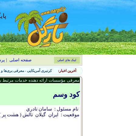
پای
صفحه اصلی
|
پر
لینک های اصلی
آخرین اخبار:
۷ نشانه حضور آفات جانوری در باغچه و روش‌های کنترل طبیعی
معرفی مؤسسات ارائه دهنده خدمات مرتبط با 
کود وسم
نام مسئول :
سامان نادري
موقعیت :
ایران
گيلان
تالش ( هشت پر )