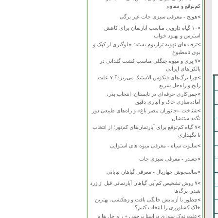
کم‌توقع و مقاوم
>
هویج - معرفی سبزی جات غیر برگی
>
۱۰ گیاه دارویی مناسب آپارتمان برای کاهش
استرس و بهبود خواب
>
ترفندهای تهویه تراریوم بسته؛ جلوگیری از کپک و
بوی نامطبوع
>
۷ بری و میوه جنگلی مناسب کشت گلدانی در
بالکن‌های ایرانی
>
چرا برگ‌های فیکوس الاستیکا می‌ریزد؟ ۷ علت
رایج و راه‌حل سریع
>
چمن‌کاری حرفه‌ای در تابستان: انتخاب بذر،
آماده‌سازی خاک و آبیاری دقیق
>
شناخت «جانوران مضر باغ» و راه‌های طبیعی دور
نگه‌داشتنشان
>
۷ گیاه کم‌توقع برای آپارتمان‌های کم‌نور؛ از انتخاب
تا نگهداری
>
ساپوت سیاه - معرفی میوه های استوایی
>
چغندر - معرفی سبزی جات
>
سالت‌بوش چهاربال - معرفی گیاهان بیابانی
>
۷ روش تشخیص کم‌آبی گیاهان آپارتمانی قبل از زرد
شدن برگ‌ها
>
چطور با آزمایش خانگی بافت و زهکشی، بهترین
خاک کشاورزی را انتخاب کنیم؟
>
علت نوک سوزی دراسنا پرچمی + راه حل ها و