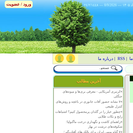
ورود / عضویت
٢٤/٢/١٤٤٨
---
8/9/2026
---
ما
|
RSS
|
درباره ما
آخرین مطالب
>
کرنبری آمریکایی - معرفی بری‌ها و میوه‌های
جنگلی
>
۷ نشانه حضور آفات جانوری در باغچه و روش‌های
کنترل طبیعی
>
چطور خیار را در گلدان پرمحصول کنیم؟ اشتباهات
رایج و نکات طلایی
>
راهنمای کاشت و نگهداری درخت ماگنولیا؛
شکوفه‌های درشت در بهار
>
۷ گیاه بومی ایران برای بالکن‌های آفتاب‌گیر؛