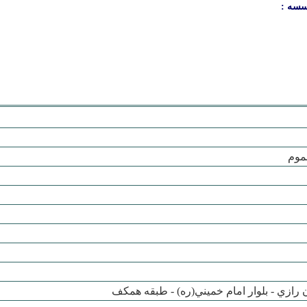
سسه :
موم
ن رازي - بلوار امام خميني(ره) - طبقه همکف