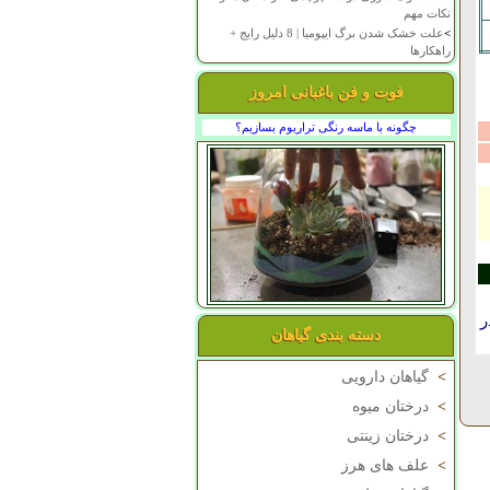
نکات مهم
>
علت خشک شدن برگ ایپومیا | 8 دلیل رایج +
راهکارها
فوت و فن باغبانی امروز
چگونه با ماسه رنگی تراریوم بسازیم؟
ر
دسته بندی گیاهان
>
گیاهان دارویی
>
درختان میوه
>
درختان زینتی
>
علف های هرز