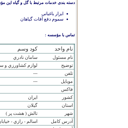
دسته بندی خدمات مرتبط با گل و گیاه این مؤ
ابزار باغبانی
سموم دفع آفات گیاهان
تماس با مؤسسه :
نام واحد
کود وسم
نام مسئول
سامان نادري
توضیح
لوازم کشاورزي و س
---
تلفن
---
موبایل
فاکس
کشور
ایران
استان
گيلان
شهر
تالش ( هشت پر )
آدرس کامل
اسالم - رازي - خيابا