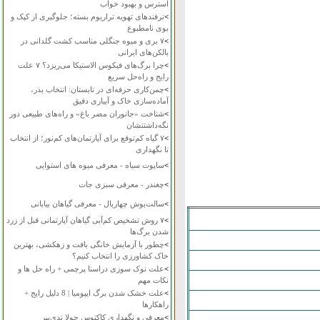
استرس و بهبود خواب
>
ترفندهای تهویه تراریوم بسته؛ جلوگیری از کپک و
بوی نامطبوع
>
۷ بری و میوه جنگلی مناسب کشت گلدانی در
بالکن‌های ایرانی
>
چرا برگ‌های فیکوس الاستیکا می‌ریزد؟ ۷ علت
رایج و راه‌حل سریع
>
چمن‌کاری حرفه‌ای در تابستان: انتخاب بذر،
آماده‌سازی خاک و آبیاری دقیق
>
شناخت «جانوران مضر باغ» و راه‌های طبیعی دور
نگه‌داشتنشان
>
۷ گیاه کم‌توقع برای آپارتمان‌های کم‌نور؛ از انتخاب
تا نگهداری
>
ساپوت سیاه - معرفی میوه های استوایی
>
چغندر - معرفی سبزی جات
>
سالت‌بوش چهاربال - معرفی گیاهان بیابانی
>
۷ روش تشخیص کم‌آبی گیاهان آپارتمانی قبل از زرد
شدن برگ‌ها
>
چطور با آزمایش خانگی بافت و زهکشی، بهترین
خاک کشاورزی را انتخاب کنیم؟
>
علت نوک سوزی دراسنا پرچمی + راه حل ها و
نکات مهم
>
علت خشک شدن برگ ایپومیا | 8 دلیل رایج +
راهکارها
>
معرفی و نگهداری کاکتوس چولا تدی‌بیر