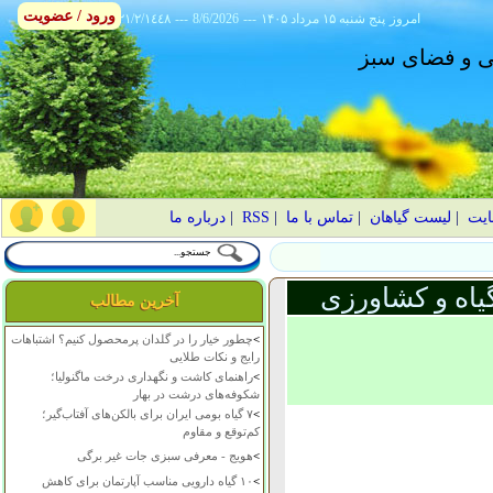
ورود / عضویت
امروز
۱۴۰۵ پنج شنبه ۱۵ مرداد
---
8/6/2026
---
٢١/٢/١٤٤٨
انی و فضای سبز
ایت
|
لیست گیاهان
|
تماس با ما
|
RSS
|
درباره ما
یاه و کشاورزی
آخرین مطالب
>
چطور خیار را در گلدان پرمحصول کنیم؟ اشتباهات
رایج و نکات طلایی
>
راهنمای کاشت و نگهداری درخت ماگنولیا؛
شکوفه‌های درشت در بهار
>
۷ گیاه بومی ایران برای بالکن‌های آفتاب‌گیر؛
کم‌توقع و مقاوم
>
هویج - معرفی سبزی جات غیر برگی
>
۱۰ گیاه دارویی مناسب آپارتمان برای کاهش