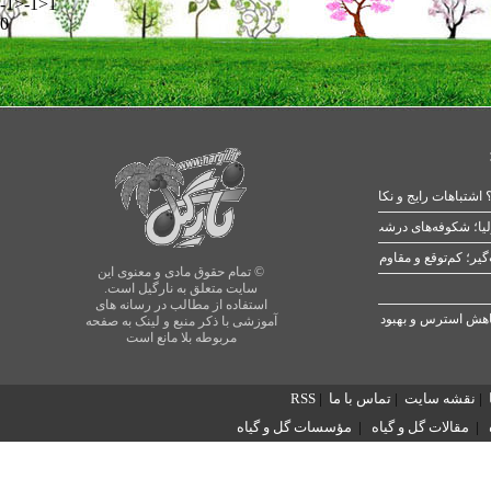
-1>-1>1
0
 اشتباهات رایج و نکات طلایی
یا؛ شکوفه‌های درشت در بهار
© تمام حقوق مادی و معنوی این
سایت متعلق به نارگیل است.
استفاده از مطالب در رسانه های
آموزشی با ذکر منبع و لینک به صفحه
مربوطه بلا مانع است
|
نقشه سایت
|
تماس با ما
|
RSS
|
مقالات گل و گیاه
|
مؤسسات گل و گیاه