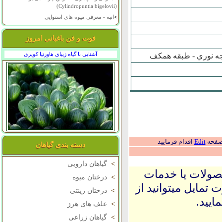
(Cylindropuntia bigelovii)
>
انبه - معرفی میوه های استوایی
فوت و فن باغبانی امروز
آشنایی با گیاه زیبای هاورتیا کوپری
اجه نوري - طبقه همکف
 صفحه
Edit
اقدام فرمایید
دسته بندی گیاهان
>
گیاهان دارویی
حصولات یا خدمات
>
درختان میوه
 تمایل میتوانید از
>
درختان زینتی
ایید.
>
علف های هرز
>
گیاهان زراعی