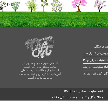
-1>-1>1
0
ه‌های جنگلی
 اشتباهات رایج و نکات طلایی
© تمام حقوق مادی و معنوی این
یا؛ شکوفه‌های درشت در بهار
سایت متعلق به نارگیل است.
استفاده از مطالب در رسانه های
آموزشی با ذکر منبع و لینک به صفحه
مربوطه بلا مانع است
|
نقشه سایت
|
تماس با ما
|
RSS
|
مقالات گل و گیاه
|
مؤسسات گل و گیاه