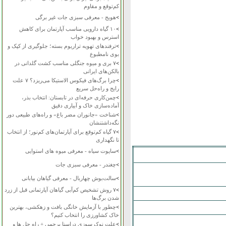
کم‌توقع و مقاوم
>
هویج - معرفی سبزی جات غیر برگی
>
۱۰ گیاه دارویی مناسب آپارتمان برای کاهش
استرس و بهبود خواب
>
ترفندهای تهویه تراریوم بسته؛ جلوگیری از کپک و
بوی نامطبوع
>
۷ بری و میوه جنگلی مناسب کشت گلدانی در
بالکن‌های ایرانی
>
چرا برگ‌های فیکوس الاستیکا می‌ریزد؟ ۷ علت
رایج و راه‌حل سریع
>
چمن‌کاری حرفه‌ای در تابستان: انتخاب بذر،
آماده‌سازی خاک و آبیاری دقیق
>
شناخت «جانوران مضر باغ» و راه‌های طبیعی دور
نگه‌داشتنشان
>
۷ گیاه کم‌توقع برای آپارتمان‌های کم‌نور؛ از انتخاب
تا نگهداری
>
ساپوت سیاه - معرفی میوه های استوایی
>
چغندر - معرفی سبزی جات
>
سالت‌بوش چهاربال - معرفی گیاهان بیابانی
>
۷ روش تشخیص کم‌آبی گیاهان آپارتمانی قبل از زرد
شدن برگ‌ها
>
چطور با آزمایش خانگی بافت و زهکشی، بهترین
خاک کشاورزی را انتخاب کنیم؟
>
علت نوک سوزی دراسنا پرچمی + راه حل ها و