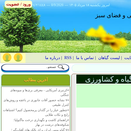
ورود / عضویت
امروز
۱۴۰۵ يکشنبه ۱۸ مرداد
---
8/9/2026
---
٢٤/٢/١٤٤٨
انی و فضای سبز
ایت
|
لیست گیاهان
|
تماس با ما
|
RSS
|
درباره ما
یاه و کشاورزی
آخرین مطالب
>
کرنبری آمریکایی - معرفی بری‌ها و میوه‌های
جنگلی
>
۷ نشانه حضور آفات جانوری در باغچه و روش‌های
کنترل طبیعی
>
چطور خیار را در گلدان پرمحصول کنیم؟ اشتباهات
رایج و نکات طلایی
>
راهنمای کاشت و نگهداری درخت ماگنولیا؛
شکوفه‌های درشت در بهار
>
۷ گیاه بومی ایران برای بالکن‌های آفتاب‌گیر؛