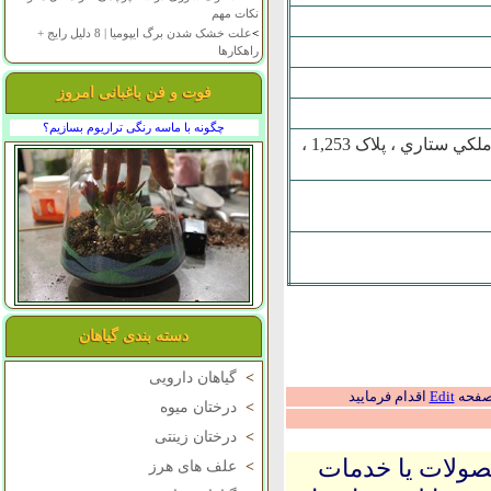
نکات مهم
>
علت خشک شدن برگ ایپومیا | 8 دلیل رایج +
راهکارها
فوت و فن باغبانی امروز
چگونه با ماسه رنگی تراریوم بسازیم؟
حسين آباد ، روستاي حسين آباد جاده اصلي ، روبروي بانک کشاورزي ، ملکي ستاري ، پلاک 1,253 ،
دسته بندی گیاهان
>
گیاهان دارویی
 صفحه
Edit
اقدام فرمایید
>
درختان میوه
>
درختان زینتی
حصولات یا خدمات
>
علف های هرز