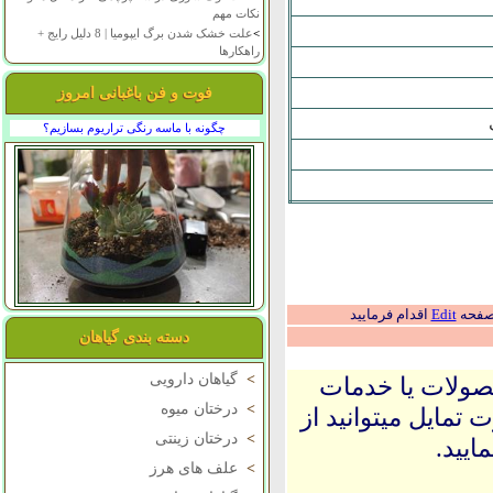
نکات مهم
>
علت خشک شدن برگ ایپومیا | 8 دلیل رایج +
راهکارها
فوت و فن باغبانی امروز
چگونه با ماسه رنگی تراریوم بسازیم؟
 صفحه
Edit
اقدام فرمایید
دسته بندی گیاهان
>
گیاهان دارویی
حصولات یا خدمات
>
درختان میوه
 تمایل میتوانید از
>
درختان زینتی
ایید.
>
علف های هرز