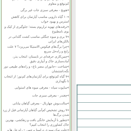
کم‌توقع و مقاوم
>
هویج - معرفی سبزی جات غیر برگی
>
۱۰ گیاه دارویی مناسب آپارتمان برای کاهش
استرس و بهبود خواب
>
ترفندهای تهویه تراریوم بسته؛ جلوگیری از کپک و
بوی نامطبوع
>
۷ بری و میوه جنگلی مناسب کشت گلدانی در
بالکن‌های ایرانی
>
چرا برگ‌های فیکوس الاستیکا می‌ریزد؟ ۷ علت
رایج و راه‌حل سریع
>
چمن‌کاری حرفه‌ای در تابستان: انتخاب بذر،
آماده‌سازی خاک و آبیاری دقیق
>
شناخت «جانوران مضر باغ» و راه‌های طبیعی دور
نگه‌داشتنشان
>
۷ گیاه کم‌توقع برای آپارتمان‌های کم‌نور؛ از انتخاب
تا نگهداری
>
ساپوت سیاه - معرفی میوه های استوایی
>
چغندر - معرفی سبزی جات
>
سالت‌بوش چهاربال - معرفی گیاهان بیابانی
>
۷ روش تشخیص کم‌آبی گیاهان آپارتمانی قبل از زرد
شدن برگ‌ها
>
چطور با آزمایش خانگی بافت و زهکشی، بهترین
خاک کشاورزی را انتخاب کنیم؟
>
علت نوک سوزی دراسنا پرچمی + راه حل ها و