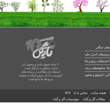
-1>-1>1
0
ه‌های جنگلی
 اشتباهات رایج و نکات طلایی
© تمام حقوق مادی و معنوی این
یا؛ شکوفه‌های درشت در بهار
سایت متعلق به نارگیل است.
استفاده از مطالب در رسانه های
آموزشی با ذکر منبع و لینک به صفحه
مربوطه بلا مانع است
|
نقشه سایت
|
تماس با ما
|
RSS
|
مقالات گل و گیاه
|
مؤسسات گل و گیاه