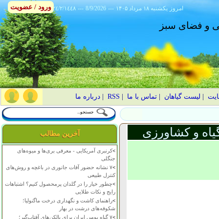
ورود / عضویت
امروز
۱۴۰۵ يکشنبه ۱۸ مرداد
---
8/9/2026
---
٢٤/٢/١٤٤٨
انی و فضای سبز
ایت
|
لیست گیاهان
|
تماس با ما
|
RSS
|
درباره ما
یاه و کشاورزی
آخرین مطالب
>
کرنبری آمریکایی - معرفی بری‌ها و میوه‌های
جنگلی
>
۷ نشانه حضور آفات جانوری در باغچه و روش‌های
کنترل طبیعی
>
چطور خیار را در گلدان پرمحصول کنیم؟ اشتباهات
رایج و نکات طلایی
>
راهنمای کاشت و نگهداری درخت ماگنولیا؛
شکوفه‌های درشت در بهار
>
۷ گیاه بومی ایران برای بالکن‌های آفتاب‌گیر؛