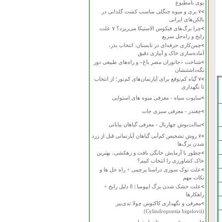
بوی نامطبوع
>
۷ بری و میوه جنگلی مناسب کشت گلدانی در
بالکن‌های ایرانی
>
چرا برگ‌های فیکوس الاستیکا می‌ریزد؟ ۷ علت
رایج و راه‌حل سریع
>
چمن‌کاری حرفه‌ای در تابستان: انتخاب بذر،
آماده‌سازی خاک و آبیاری دقیق
>
شناخت «جانوران مضر باغ» و راه‌های طبیعی دور
نگه‌داشتنشان
>
۷ گیاه کم‌توقع برای آپارتمان‌های کم‌نور؛ از انتخاب
تا نگهداری
>
ساپوت سیاه - معرفی میوه های استوایی
>
چغندر - معرفی سبزی جات
>
سالت‌بوش چهاربال - معرفی گیاهان بیابانی
>
۷ روش تشخیص کم‌آبی گیاهان آپارتمانی قبل از زرد
شدن برگ‌ها
>
چطور با آزمایش خانگی بافت و زهکشی، بهترین
خاک کشاورزی را انتخاب کنیم؟
>
علت نوک سوزی دراسنا پرچمی + راه حل ها و
نکات مهم
>
علت خشک شدن برگ ایپومیا | 8 دلیل رایج +
راهکارها
>
معرفی و نگهداری کاکتوس چولا تدی‌بیر
(Cylindropuntia bigelovii)