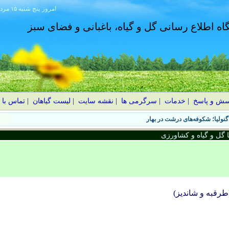
امروز
۱۴۰۵ پنج شنبه ۱۵ مرداد
گاه اطلاع رسانی گل و گیاه، باغبانی و فضای سبز
سش و پاسخ
|
خدمات
|
سرگرمی ها
|
نقشه سایت
|
لیست گیاهان
|
تماس با 
نولیا؛ شکوفه‌های درشت در بهار
گل و گیاه و کشاورزی
(طرقبه و شانديز)