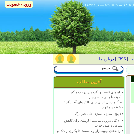
ورود / عضویت
٢١/٢/١٤٤٨
---
8/6/2026
---
ما
|
RSS
|
درباره ما
آخرین مطالب
>
راهنمای کاشت و نگهداری درخت ماگنولیا؛
شکوفه‌های درشت در بهار
>
۷ گیاه بومی ایران برای بالکن‌های آفتاب‌گیر؛
کم‌توقع و مقاوم
>
هویج - معرفی سبزی جات غیر برگی
>
۱۰ گیاه دارویی مناسب آپارتمان برای کاهش
استرس و بهبود خواب
>
ترفندهای تهویه تراریوم بسته؛ جلوگیری از کپک و