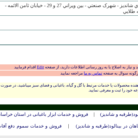
شهرک صنعتي طوس - روستاي شانديز - شهرک صنعتي - بين ويراني 27 و 29 - خيابان ثامن الائمه -
طلايي
 نیاز به اصلاح یا به روز رسانی اطلاعات دارید، از صفحه
Edit
اقدام فرمایید
رگونه سوال به صفحه
تماس به ما
مراجعه نمایید
نده محصولات یا خدمات مرتبط با گل و گیاه، باغبانی و فضای سبز میباشید، در صورت
ه خود را ثبت و معرفی نمایید.
|
ود(طرقبه و شانديز)
فروش و خدمات ابزار باغبانی در استان خراسا
|
ن در بينالود(طرقبه و شانديز)
فروش و خدمات سموم دفع آفا