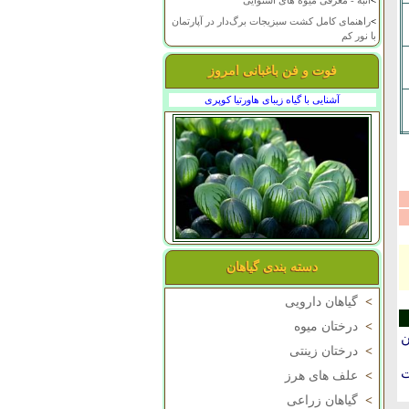
>
انبه - معرفی میوه های استوایی
>
راهنمای کامل کشت سبزیجات برگ‌دار در آپارتمان
با نور کم
فوت و فن باغبانی امروز
آشنایی با گیاه زیبای هاورتیا کوپری
دسته بندی گیاهان
>
گیاهان دارویی
>
درختان میوه
ن
>
درختان زینتی
ت
>
علف های هرز
>
گیاهان زراعی