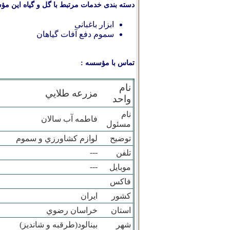
دسته بندی خدمات مرتبط با گل و گیاه این مؤ
ابزار باغبانی
سموم دفع آفات گیاهان
تماس با مؤسسه :
نام
مزرعه طلايي
واحد
نام
فاطمه آب سالان
مسئول
توضیح
لوازم کشاورزي و سموم
---
تلفن
---
موبایل
فاکس
کشور
ایران
استان
خراسان رضوي
شهر
بينالود(طرقبه و شانديز)