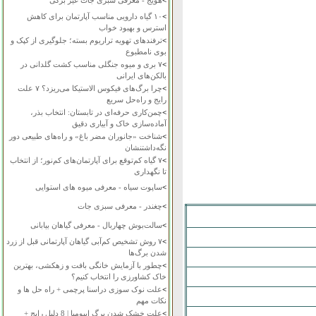
>
هویج - معرفی سبزی جات غیر برگی
>
۱۰ گیاه دارویی مناسب آپارتمان برای کاهش
استرس و بهبود خواب
>
ترفندهای تهویه تراریوم بسته؛ جلوگیری از کپک و
بوی نامطبوع
>
۷ بری و میوه جنگلی مناسب کشت گلدانی در
بالکن‌های ایرانی
>
چرا برگ‌های فیکوس الاستیکا می‌ریزد؟ ۷ علت
رایج و راه‌حل سریع
>
چمن‌کاری حرفه‌ای در تابستان: انتخاب بذر،
آماده‌سازی خاک و آبیاری دقیق
>
شناخت «جانوران مضر باغ» و راه‌های طبیعی دور
نگه‌داشتنشان
>
۷ گیاه کم‌توقع برای آپارتمان‌های کم‌نور؛ از انتخاب
تا نگهداری
>
ساپوت سیاه - معرفی میوه های استوایی
>
چغندر - معرفی سبزی جات
>
سالت‌بوش چهاربال - معرفی گیاهان بیابانی
>
۷ روش تشخیص کم‌آبی گیاهان آپارتمانی قبل از زرد
شدن برگ‌ها
>
چطور با آزمایش خانگی بافت و زهکشی، بهترین
خاک کشاورزی را انتخاب کنیم؟
>
علت نوک سوزی دراسنا پرچمی + راه حل ها و
نکات مهم
>
علت خشک شدن برگ ایپومیا | 8 دلیل رایج +