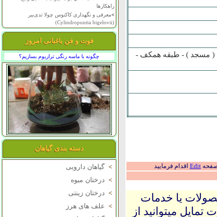
راهکارها
>
معرفی و نگهداری کاکتوس چولا تدی‌بیر
(Cylindropuntia bigelovii)
فوت و فن باغبانی امروز
ن ( مسجد ) - طبقه همکف -
چگونه با ماسه رنگی تراریوم بسازیم؟
دسته بندی گیاهان
 صفحه
Edit
اقدام فرمایید
>
گیاهان دارویی
>
درختان میوه
>
درختان زینتی
حصولات یا خدمات
>
علف های هرز
 تمایل میتوانید از