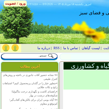
ورود / عضویت
امروز
۱۴۰۵ يکشنبه ۱۸ مرداد
---
8/9/2026
---
٢٤/٢/١٤٤٨
انی و فضای سبز
ایت
|
لیست گیاهان
|
تماس با ما
|
RSS
|
درباره ما
یاه و کشاورزی
آخرین مطالب
>
۷ نشانه حضور آفات جانوری در باغچه و روش‌های
کنترل طبیعی
>
چطور خیار را در گلدان پرمحصول کنیم؟ اشتباهات
رایج و نکات طلایی
>
راهنمای کاشت و نگهداری درخت ماگنولیا؛
شکوفه‌های درشت در بهار
>
۷ گیاه بومی ایران برای بالکن‌های آفتاب‌گیر؛
کم‌توقع و مقاوم