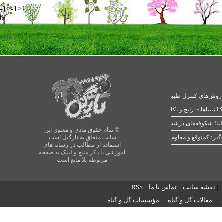
-1>-1>1
0
 اشتباهات رایج و نکات طلایی
یا؛ شکوفه‌های درشت در بهار
© تمام حقوق مادی و معنوی این
سایت متعلق به نارگیل است.
استفاده از مطالب در رسانه های
آموزشی با ذکر منبع و لینک به صفحه
مربوطه بلا مانع است
|
نقشه سایت
|
تماس با ما
|
RSS
|
مقالات گل و گیاه
|
مؤسسات گل و گیاه