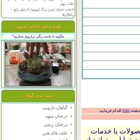
نکات مهم
>
علت خشک شدن برگ ایپومیا | 8 دلیل رایج +
راهکارها
فوت و فن باغبانی امروز
چگونه با ماسه رنگی تراریوم بسازیم؟
دسته بندی گیاهان
>
گیاهان دارویی
 صفحه
Edit
اقدام فرمایید
>
درختان میوه
>
درختان زینتی
حصولات یا خدمات
>
علف های هرز
 تمایل میتوانید از