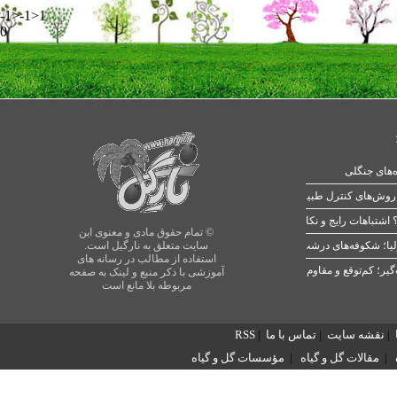
-1>-1>1
0
ه‌های جنگلی
 اشتباهات رایج و نکات طلایی
© تمام حقوق مادی و معنوی این
یا؛ شکوفه‌های درشت در بهار
سایت متعلق به نارگیل است.
استفاده از مطالب در رسانه های
آموزشی با ذکر منبع و لینک به صفحه
مربوطه بلا مانع است
|
نقشه سایت
|
تماس با ما
|
RSS
|
مقالات گل و گیاه
|
مؤسسات گل و گیاه