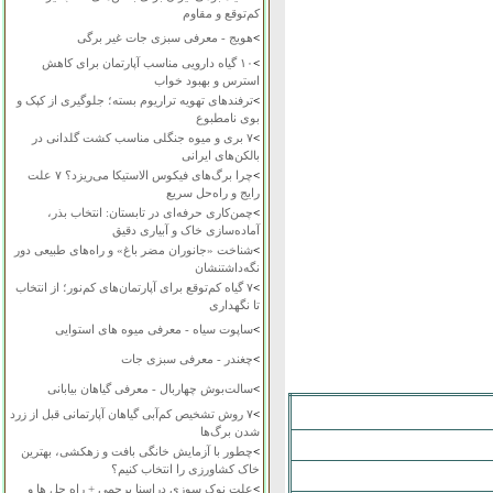
کم‌توقع و مقاوم
>
هویج - معرفی سبزی جات غیر برگی
>
۱۰ گیاه دارویی مناسب آپارتمان برای کاهش
استرس و بهبود خواب
>
ترفندهای تهویه تراریوم بسته؛ جلوگیری از کپک و
بوی نامطبوع
>
۷ بری و میوه جنگلی مناسب کشت گلدانی در
بالکن‌های ایرانی
>
چرا برگ‌های فیکوس الاستیکا می‌ریزد؟ ۷ علت
رایج و راه‌حل سریع
>
چمن‌کاری حرفه‌ای در تابستان: انتخاب بذر،
آماده‌سازی خاک و آبیاری دقیق
>
شناخت «جانوران مضر باغ» و راه‌های طبیعی دور
نگه‌داشتنشان
>
۷ گیاه کم‌توقع برای آپارتمان‌های کم‌نور؛ از انتخاب
تا نگهداری
>
ساپوت سیاه - معرفی میوه های استوایی
>
چغندر - معرفی سبزی جات
>
سالت‌بوش چهاربال - معرفی گیاهان بیابانی
>
۷ روش تشخیص کم‌آبی گیاهان آپارتمانی قبل از زرد
شدن برگ‌ها
>
چطور با آزمایش خانگی بافت و زهکشی، بهترین
خاک کشاورزی را انتخاب کنیم؟
>
علت نوک سوزی دراسنا پرچمی + راه حل ها و