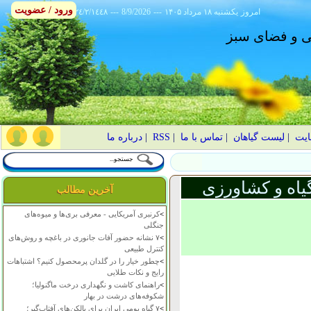
ورود / عضویت
امروز
۱۴۰۵ يکشنبه ۱۸ مرداد
---
8/9/2026
---
٢٤/٢/١٤٤٨
انی و فضای سبز
ایت
|
لیست گیاهان
|
تماس با ما
|
RSS
|
درباره ما
یاه و کشاورزی
آخرین مطالب
>
کرنبری آمریکایی - معرفی بری‌ها و میوه‌های
جنگلی
>
۷ نشانه حضور آفات جانوری در باغچه و روش‌های
کنترل طبیعی
>
چطور خیار را در گلدان پرمحصول کنیم؟ اشتباهات
رایج و نکات طلایی
>
راهنمای کاشت و نگهداری درخت ماگنولیا؛
شکوفه‌های درشت در بهار
>
۷ گیاه بومی ایران برای بالکن‌های آفتاب‌گیر؛