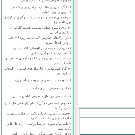
>
هویج - معرفی سبزی جات غیر برگی
>
۱۰ گیاه دارویی مناسب آپارتمان برای کاهش
استرس و بهبود خواب
>
ترفندهای تهویه تراریوم بسته؛ جلوگیری از کپک و
بوی نامطبوع
>
۷ بری و میوه جنگلی مناسب کشت گلدانی در
بالکن‌های ایرانی
>
چرا برگ‌های فیکوس الاستیکا می‌ریزد؟ ۷ علت
رایج و راه‌حل سریع
>
چمن‌کاری حرفه‌ای در تابستان: انتخاب بذر،
آماده‌سازی خاک و آبیاری دقیق
>
شناخت «جانوران مضر باغ» و راه‌های طبیعی دور
نگه‌داشتنشان
>
۷ گیاه کم‌توقع برای آپارتمان‌های کم‌نور؛ از انتخاب
تا نگهداری
>
ساپوت سیاه - معرفی میوه های استوایی
>
چغندر - معرفی سبزی جات
>
سالت‌بوش چهاربال - معرفی گیاهان بیابانی
>
۷ روش تشخیص کم‌آبی گیاهان آپارتمانی قبل از زرد
شدن برگ‌ها
>
چطور با آزمایش خانگی بافت و زهکشی، بهترین
خاک کشاورزی را انتخاب کنیم؟
>
علت نوک سوزی دراسنا پرچمی + راه حل ها و
نکات مهم
>
علت خشک شدن برگ ایپومیا | 8 دلیل رایج +