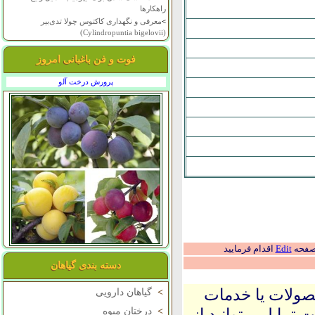
راهکارها
>
معرفی و نگهداری کاکتوس چولا تدی‌بیر
(Cylindropuntia bigelovii)
فوت و فن باغبانی امروز
پرورش درخت آلو
 صفحه
Edit
اقدام فرمایید
دسته بندی گیاهان
حصولات یا خدمات
>
گیاهان دارویی
 تمایل میتوانید از
>
درختان میوه