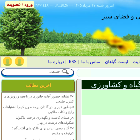
ورود / عضویت
امروز
۱۴۰۵ شنبه ۱۷ مرداد
---
8/8/2026
---
٢٣/٢/١٤٤٨
انی و فضای سبز
ایت
|
لیست گیاهان
|
تماس با ما
|
RSS
|
درباره ما
یاه و کشاورزی
آخرین مطالب
>
۷ نشانه حضور آفات جانوری در باغچه و روش‌های
کنترل طبیعی
>
چطور خیار را در گلدان پرمحصول کنیم؟ اشتباهات
رایج و نکات طلایی
>
راهنمای کاشت و نگهداری درخت ماگنولیا؛
شکوفه‌های درشت در بهار
>
۷ گیاه بومی ایران برای بالکن‌های آفتاب‌گیر؛
کم‌توقع و مقاوم