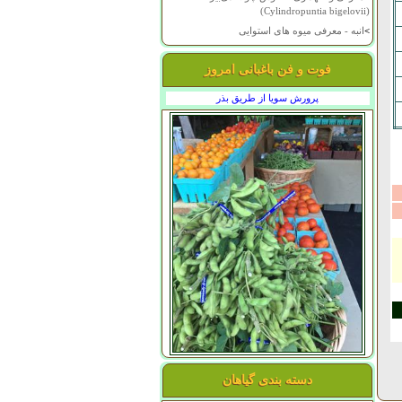
(Cylindropuntia bigelovii)
>
انبه - معرفی میوه های استوایی
فوت و فن باغبانی امروز
پرورش سویا از طریق بذر
دسته بندی گیاهان