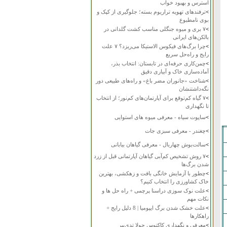
استرس و بهبود خواب
>
ترفندهای تهویه تراریوم بسته؛ جلوگیری از کپک و
بوی نامطبوع
>
۷ بری و میوه جنگلی مناسب کشت گلدانی در
بالکن‌های ایرانی
>
چرا برگ‌های فیکوس الاستیکا می‌ریزد؟ ۷ علت
رایج و راه‌حل سریع
>
چمن‌کاری حرفه‌ای در تابستان: انتخاب بذر،
آماده‌سازی خاک و آبیاری دقیق
>
شناخت «جانوران مضر باغ» و راه‌های طبیعی دور
نگه‌داشتنشان
>
۷ گیاه کم‌توقع برای آپارتمان‌های کم‌نور؛ از انتخاب
تا نگهداری
>
ساپوت سیاه - معرفی میوه های استوایی
>
چغندر - معرفی سبزی جات
>
سالت‌بوش چهاربال - معرفی گیاهان بیابانی
>
۷ روش تشخیص کم‌آبی گیاهان آپارتمانی قبل از زرد
شدن برگ‌ها
>
چطور با آزمایش خانگی بافت و زهکشی، بهترین
خاک کشاورزی را انتخاب کنیم؟
>
علت نوک سوزی دراسنا پرچمی + راه حل ها و
نکات مهم
>
علت خشک شدن برگ ایپومیا | 8 دلیل رایج +
راهکارها
>
معرفی و نگهداری کاکتوس چولا تدی‌بیر