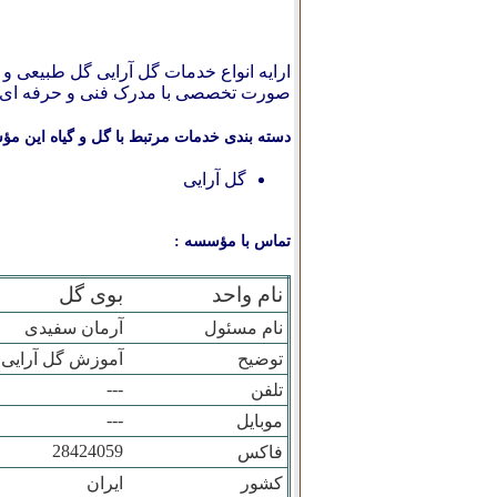
ارایه انواع خدمات گل آرایی گل طبیعی 
صورت تخصصی با مدرک فنی و حرفه ای
دسته بندی خدمات مرتبط با گل و گیاه این مؤ
گل آرایی
تماس با مؤسسه :
نام واحد
بوی گل
نام مسئول
آرمان سفیدی
توضیح
آموزش گل آرایی 
---
تلفن
---
موبایل
28424059
فاکس
کشور
ایران