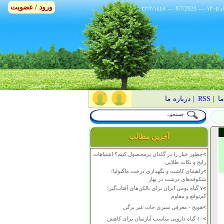
ورود / عضویت
٢٢/٢/١٤٤٨
---
8/7/2026
---
ما
|
RSS
|
درباره ما
آخرین مطالب
>
چطور خیار را در گلدان پرمحصول کنیم؟ اشتباهات
رایج و نکات طلایی
>
راهنمای کاشت و نگهداری درخت ماگنولیا؛
شکوفه‌های درشت در بهار
>
۷ گیاه بومی ایران برای بالکن‌های آفتاب‌گیر؛
کم‌توقع و مقاوم
>
هویج - معرفی سبزی جات غیر برگی
>
۱۰ گیاه دارویی مناسب آپارتمان برای کاهش