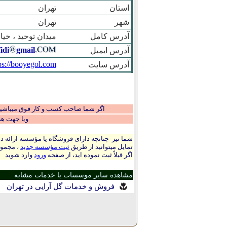
استان
تهران
شهر
تهران
آدرس کامل
میدان توحید ، خیابان ش
idi
gmail
آدرس ایمیل
ps://booyegol.com
آدرس سایت
اگر شما صاحب کسب و کار فوق میباشید و
ویا جهت ه
شما نیز چنانچه دارای فروشگاه یا مؤسسه ارائه ده
تمایل میتوانید از طریق
ثبت مؤسسه جدید
، مجموع
اگر قبلاً ثبت نموده اید، از صفحه
ورود
وارد شوید
مشاهده سایر موسسات با خدمات مشابه
|
فروش و خدمات گل آرایی در تهران