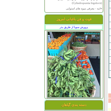
(Cylindropuntia bigelovii)
>
انبه - معرفی میوه های استوایی
فوت و فن باغبانی امروز
پرورش سویا از طریق بذر
دسته بندی گیاهان