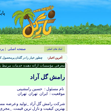
پای
صفحه اصلی
|
پر
لینک های اصلی
آخرین اخبار:
چطور خیار را در گلدان پرمحصول کن
معرفی مؤسسات ارائه دهنده خدمات مرتبط با 
رامش گل آراد
نام مسئول :
حسین رامشینی
موقعیت :
ایران
تهران
تهران
شرکت رامش گل آراد _تولید وعرضه مست
بهترین کیفیت و نازل ترین قیمت. _مجر