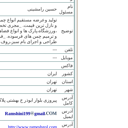
نام
حسین رامشینی
مسئول
تولید وعرضه مستقیم انواع چم
و نازل ترین قیمت. _مجری تخص
توضیح
،ورزشگاه،پارک ها و انواع فض
و ترمیم چمن های فرسوده. _فر
طراحی و اجرای بام سبز،روف گا
---
تلفن
---
موبایل
فاکس
کشور
ایران
استان
تهران
شهر
تهران
آدرس
پیروزی بلوار ابوذر خ بهشتی پلاک ۲۴ واحد
کامل
آدرس
Ramshini199
gmail
ایمیل
آدرس
http://www.rameshgol.com