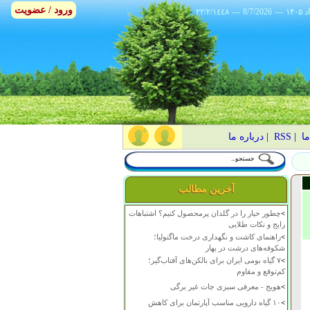
ورود / عضویت
٢٢/٢/١٤٤٨
---
8/7/2026
---
ما
|
RSS
|
درباره ما
آخرین مطالب
>
چطور خیار را در گلدان پرمحصول کنیم؟ اشتباهات
رایج و نکات طلایی
>
راهنمای کاشت و نگهداری درخت ماگنولیا؛
شکوفه‌های درشت در بهار
>
۷ گیاه بومی ایران برای بالکن‌های آفتاب‌گیر؛
کم‌توقع و مقاوم
>
هویج - معرفی سبزی جات غیر برگی
>
۱۰ گیاه دارویی مناسب آپارتمان برای کاهش