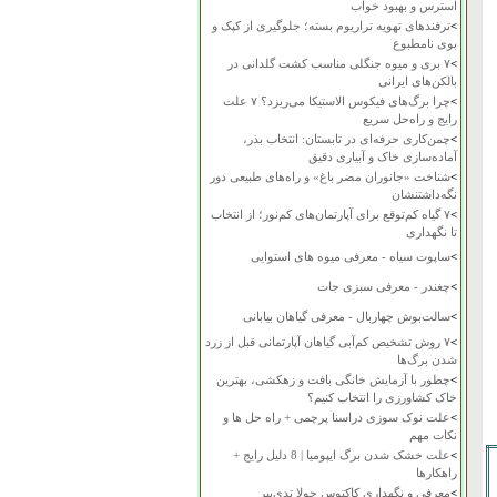
استرس و بهبود خواب
>
ترفندهای تهویه تراریوم بسته؛ جلوگیری از کپک و
بوی نامطبوع
>
۷ بری و میوه جنگلی مناسب کشت گلدانی در
بالکن‌های ایرانی
>
چرا برگ‌های فیکوس الاستیکا می‌ریزد؟ ۷ علت
رایج و راه‌حل سریع
>
چمن‌کاری حرفه‌ای در تابستان: انتخاب بذر،
آماده‌سازی خاک و آبیاری دقیق
>
شناخت «جانوران مضر باغ» و راه‌های طبیعی دور
نگه‌داشتنشان
>
۷ گیاه کم‌توقع برای آپارتمان‌های کم‌نور؛ از انتخاب
تا نگهداری
>
ساپوت سیاه - معرفی میوه های استوایی
>
چغندر - معرفی سبزی جات
>
سالت‌بوش چهاربال - معرفی گیاهان بیابانی
>
۷ روش تشخیص کم‌آبی گیاهان آپارتمانی قبل از زرد
شدن برگ‌ها
>
چطور با آزمایش خانگی بافت و زهکشی، بهترین
خاک کشاورزی را انتخاب کنیم؟
>
علت نوک سوزی دراسنا پرچمی + راه حل ها و
نکات مهم
>
علت خشک شدن برگ ایپومیا | 8 دلیل رایج +
راهکارها
>
معرفی و نگهداری کاکتوس چولا تدی‌بیر