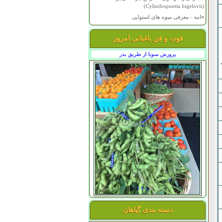
(Cylindropuntia bigelovii)
>
انبه - معرفی میوه های استوایی
فوت و فن باغبانی امروز
پرورش سویا از طریق بذر
دسته بندی گیاهان