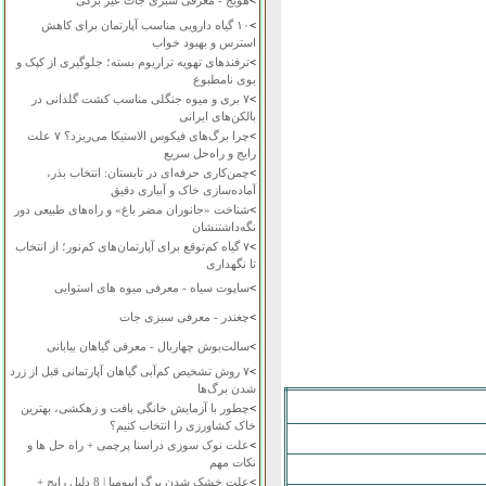
>
هویج - معرفی سبزی جات غیر برگی
>
۱۰ گیاه دارویی مناسب آپارتمان برای کاهش
استرس و بهبود خواب
>
ترفندهای تهویه تراریوم بسته؛ جلوگیری از کپک و
بوی نامطبوع
>
۷ بری و میوه جنگلی مناسب کشت گلدانی در
بالکن‌های ایرانی
>
چرا برگ‌های فیکوس الاستیکا می‌ریزد؟ ۷ علت
رایج و راه‌حل سریع
>
چمن‌کاری حرفه‌ای در تابستان: انتخاب بذر،
آماده‌سازی خاک و آبیاری دقیق
>
شناخت «جانوران مضر باغ» و راه‌های طبیعی دور
نگه‌داشتنشان
>
۷ گیاه کم‌توقع برای آپارتمان‌های کم‌نور؛ از انتخاب
تا نگهداری
>
ساپوت سیاه - معرفی میوه های استوایی
>
چغندر - معرفی سبزی جات
>
سالت‌بوش چهاربال - معرفی گیاهان بیابانی
>
۷ روش تشخیص کم‌آبی گیاهان آپارتمانی قبل از زرد
شدن برگ‌ها
>
چطور با آزمایش خانگی بافت و زهکشی، بهترین
خاک کشاورزی را انتخاب کنیم؟
>
علت نوک سوزی دراسنا پرچمی + راه حل ها و
نکات مهم
>
علت خشک شدن برگ ایپومیا | 8 دلیل رایج +