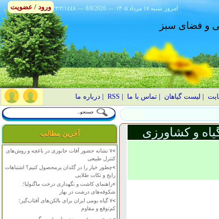
ورود / عضویت
امروز
۱۴۰۵ شنبه ۱۷ مرداد
---
8/8/2026
---
٢٣/٢/١٤٤٨
انی و فضای سبز
ایت
|
لیست گیاهان
|
تماس با ما
|
RSS
|
درباره ما
یاه و کشاورزی
آخرین مطالب
>
۷ نشانه حضور آفات جانوری در باغچه و روش‌های
کنترل طبیعی
>
چطور خیار را در گلدان پرمحصول کنیم؟ اشتباهات
رایج و نکات طلایی
>
راهنمای کاشت و نگهداری درخت ماگنولیا؛
شکوفه‌های درشت در بهار
>
۷ گیاه بومی ایران برای بالکن‌های آفتاب‌گیر؛
کم‌توقع و مقاوم