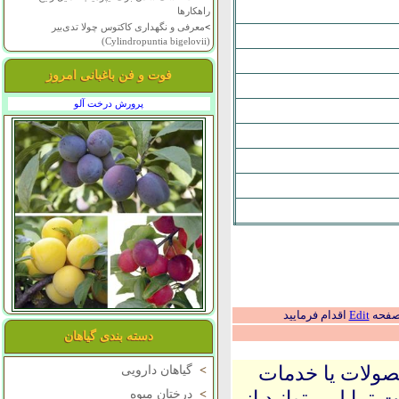
راهکارها
>
معرفی و نگهداری کاکتوس چولا تدی‌بیر
(Cylindropuntia bigelovii)
فوت و فن باغبانی امروز
پرورش درخت آلو
 صفحه
Edit
اقدام فرمایید
دسته بندی گیاهان
حصولات یا خدمات
>
گیاهان دارویی
 تمایل میتوانید از
>
درختان میوه