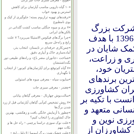
>
هویج - معرفی سبزی جات غیر برگی
>
۱۰ گیاه دارویی مناسب آپارتمان برای کاهش
استرس و بهبود خواب
>
ترفندهای تهویه تراریوم بسته؛ جلوگیری از کپک و
بوی نامطبوع
 شرکت بزرگ
>
۷ بری و میوه جنگلی مناسب کشت گلدانی در
بالکن‌های ایرانی
رهروان رویش سبز که فعالیت خود را در سال 1396 با هدف
>
چرا برگ‌های فیکوس الاستیکا می‌ریزد؟ ۷ علت
رایج و راه‌حل سریع
مک شایان در
>
چمن‌کاری حرفه‌ای در تابستان: انتخاب بذر،
آماده‌سازی خاک و آبیاری دقیق
ی و زراعت،
>
شناخت «جانوران مضر باغ» و راه‌های طبیعی دور
نگه‌داشتنشان
ریان خود،
>
۷ گیاه کم‌توقع برای آپارتمان‌های کم‌نور؛ از انتخاب
تا نگهداری
رین برندهای
>
ساپوت سیاه - معرفی میوه های استوایی
ران کشاورزی
>
چغندر - معرفی سبزی جات
>
سالت‌بوش چهاربال - معرفی گیاهان بیابانی
نست با تکیه بر
>
۷ روش تشخیص کم‌آبی گیاهان آپارتمانی قبل از زرد
سانی متعهد و
شدن برگ‌ها
>
چطور با آزمایش خانگی بافت و زهکشی، بهترین
رزی نوین و
خاک کشاورزی را انتخاب کنیم؟
>
علت نوک سوزی دراسنا پرچمی + راه حل ها و
 سال خدمت به کشاورزان از
نکات مهم
>
علت خشک شدن برگ ایپومیا | 8 دلیل رایج +