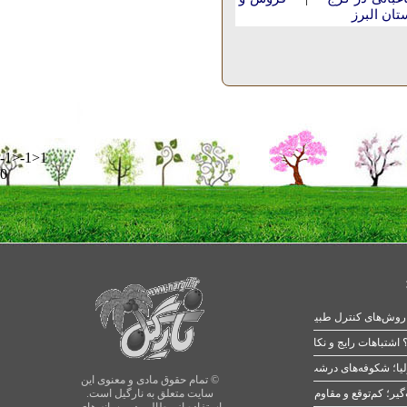
تان البرز
-1>-1>1
0
 اشتباهات رایج و نکات طلایی
یا؛ شکوفه‌های درشت در بهار
© تمام حقوق مادی و معنوی این
سایت متعلق به نارگیل است.