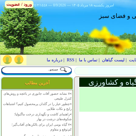
ورود / عضویت
امروز
۱۴۰۵ يکشنبه ۱۸ مرداد
---
8/9/2026
---
٢٤/٢/١٤٤٨
انی و فضای سبز
ایت
|
لیست گیاهان
|
تماس با ما
|
RSS
|
درباره ما
یاه و کشاورزی
آخرین مطالب
>
۷ نشانه حضور آفات جانوری در باغچه و روش‌های
کنترل طبیعی
>
چطور خیار را در گلدان پرمحصول کنیم؟ اشتباهات
رایج و نکات طلایی
>
راهنمای کاشت و نگهداری درخت ماگنولیا؛
شکوفه‌های درشت در بهار
>
۷ گیاه بومی ایران برای بالکن‌های آفتاب‌گیر؛
کم‌توقع و مقاوم