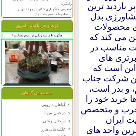
بازدید ترین
راهکارها
>
معرفی و نگهداری کاکتوس چولا تدی‌بیر
شاورزی بدل
(Cylindropuntia bigelovii)
ی محصولات
فوت و فن باغبانی امروز
ن می کند که
چگونه با ماسه رنگی تراریوم بسازیم؟
یمت مناسب در
برتری های
این است که
ن شرکت جناب
، و بذر است،
دسته بندی گیاهان
 خرید خود را
>
گیاهان دارویی
 مجرب و متخصص
>
درختان میوه
کادر وبسایت ایران
>
درختان زینتی
رین واحد های
>
علف های هرز