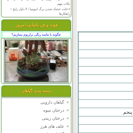
نکات مهم
>
علت خشک شدن برگ ایپومیا | 8 دلیل رایج +
راهکارها
فوت و فن باغبانی امروز
چگونه با ماسه رنگی تراریوم بسازیم؟
دسته بندی گیاهان
>
گیاهان دارویی
>
درختان میوه
پنجم
>
درختان زینتی
>
علف های هرز