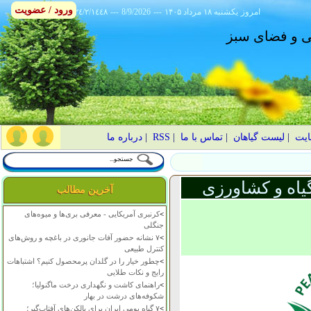
ورود / عضویت
امروز
۱۴۰۵ يکشنبه ۱۸ مرداد
---
8/9/2026
---
٢٤/٢/١٤٤٨
انی و فضای سبز
ایت
|
لیست گیاهان
|
تماس با ما
|
RSS
|
درباره ما
یاه و کشاورزی
آخرین مطالب
>
کرنبری آمریکایی - معرفی بری‌ها و میوه‌های
جنگلی
>
۷ نشانه حضور آفات جانوری در باغچه و روش‌های
کنترل طبیعی
>
چطور خیار را در گلدان پرمحصول کنیم؟ اشتباهات
رایج و نکات طلایی
>
راهنمای کاشت و نگهداری درخت ماگنولیا؛
شکوفه‌های درشت در بهار
>
۷ گیاه بومی ایران برای بالکن‌های آفتاب‌گیر؛