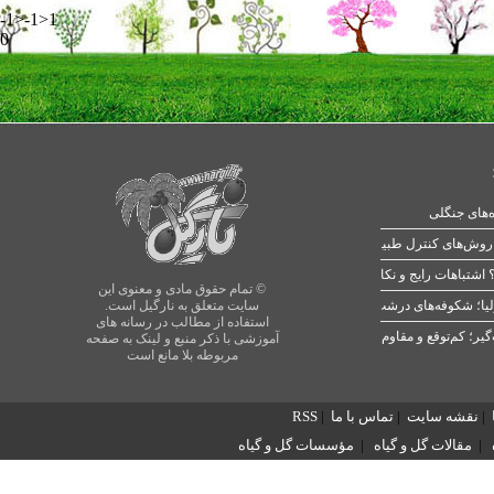
-1>-1>1
0
ه‌های جنگلی
 اشتباهات رایج و نکات طلایی
© تمام حقوق مادی و معنوی این
یا؛ شکوفه‌های درشت در بهار
سایت متعلق به نارگیل است.
استفاده از مطالب در رسانه های
آموزشی با ذکر منبع و لینک به صفحه
مربوطه بلا مانع است
|
نقشه سایت
|
تماس با ما
|
RSS
|
مقالات گل و گیاه
|
مؤسسات گل و گیاه