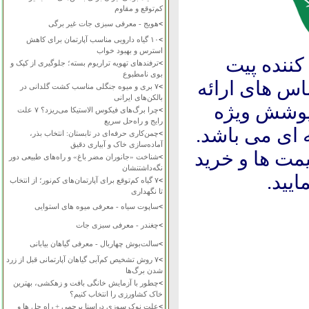
کم‌توقع و مقاوم
>
هویج - معرفی سبزی جات غیر برگی
>
۱۰ گیاه دارویی مناسب آپارتمان برای کاهش
استرس و بهبود خواب
کننده پیت
>
ترفندهای تهویه تراریوم بسته؛ جلوگیری از کپک و
بوی نامطبوع
س های ارائه
>
۷ بری و میوه جنگلی مناسب کشت گلدانی در
بالکن‌های ایرانی
پوشش ویژه
>
چرا برگ‌های فیکوس الاستیکا می‌ریزد؟ ۷ علت
رایج و راه‌حل سریع
 ای می باشد.
>
چمن‌کاری حرفه‌ای در تابستان: انتخاب بذر،
آماده‌سازی خاک و آبیاری دقیق
ت ها و خرید
>
شناخت «جانوران مضر باغ» و راه‌های طبیعی دور
نگه‌داشتنشان
>
۷ گیاه کم‌توقع برای آپارتمان‌های کم‌نور؛ از انتخاب
تا نگهداری
>
ساپوت سیاه - معرفی میوه های استوایی
>
چغندر - معرفی سبزی جات
>
سالت‌بوش چهاربال - معرفی گیاهان بیابانی
>
۷ روش تشخیص کم‌آبی گیاهان آپارتمانی قبل از زرد
شدن برگ‌ها
>
چطور با آزمایش خانگی بافت و زهکشی، بهترین
خاک کشاورزی را انتخاب کنیم؟
>
علت نوک سوزی دراسنا پرچمی + راه حل ها و