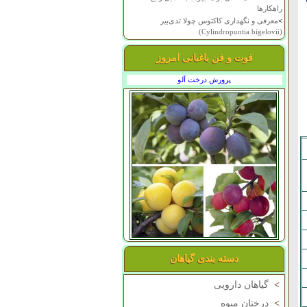
راهکارها
>
معرفی و نگهداری کاکتوس چولا تدی‌بیر
(Cylindropuntia bigelovii)
فوت و فن باغبانی امروز
پرورش درخت آلو
دسته بندی گیاهان
>
گیاهان دارویی
>
درختان میوه