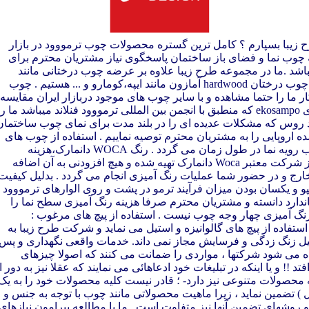
 زیبا بسپارم ؟ کامل ترین گستره محصولات چوب ترمووود در بازار
 عرضه کلیکسیونی بیش از 17 گونه چوب نما و فضای باز ساختمان پاسخگوی نیاز مشتریان محترم برای
شد .ما در مجموعه طرح زیبا علاوه بر عرضه چوب درختانی مانند
ترموپاین و ترمواش آماده ارایه خدمات با چوب درختان hardwood آمازون مانند ایپه،کومارو و ... هستیم . چوب
ر ما را حتما مشاهده و با سایر چوب های موجود دربازار ایران مقایسه
بفرمایید زیرا استانداردهای شرکت فنلاندی ekosampo که منطبق با انجمن بین المللی ترمووود فنلاند میباشد ما ر
ید روس که مشکلات عدیده ای را در بلند مدت برای نمای چوب ساختمان
ده اروپایی را به مشتریان محترم توصیه نماییم . استفاده از چوب های
نامرغوب زیرسازی باعث تابیده شدن چوب رویه نما در طول زمان می گردد . رنگ WOCA دانمارک،هزینه
منطقی ،دوام طولانی : رنگ نما چوب ما از شرکت معتبر Woca دانمارک تهیه شده و هیچ افزودنی به آن اضافه
ارج و در حضور شما عملیات رنگ آمیزی انجام می گردد . بدلیل کیفیت
و و یکسان بودن میزان فرآیند ترمو در پشت و روی الوارهای ترمووود
دارد دانسته و مشتریان محترم صرفا هزینه رنگ آمیزی سطح نما را
رنگ آمیزی چهار وجه چوب نیست . استفاده از پیچ های مرغوب :
ستفاده از پیچ های گالوانیزه و استیل می نماید و شرکت طرح زیبا به
 دلیل زنگ زدگی و فرسایش مجاز نمی داند. خدمات واقعی نگهداری و پس
ه می شود شرکتها ، مواردی را ضمانت می کنند که اصولا چیزهای
!! و یا اینکه در تبلیغات خود ادعاهائی می نمایند که عقلا نیز به دور ا
ه محصولات متنوعی نیز دارد- ؛ قادر نیست کلیه محصولات خود را به یک
مثلا همه را 5؛ 10 و ... سال ) تضمین نماید ، زیرا ماهیت محصولاتی مانند چوب با توجه به جنس و
و روشهای تضمین آنها نیز متفاوت است . ما با مطالعه پیرامون نیازهای