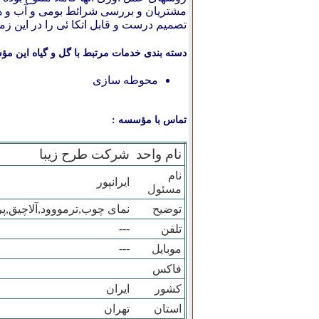
مشتریان و بررسی شرائط بومی و آب و هوا
تصمیم درست و قابل اتکا ئی را در این زمینه اتخاذ 
دسته بندی خدمات مرتبط با گل و گیاه این مؤ
محوطه سازی
تماس با مؤسسه :
نام واحد
شرکت طرح زیبا
نام
ایرانپور
مسئول
توضیح
نمای چوب,ترمووود,آلاچیق,پر
---
تلفن
---
موبایل
فاکس
کشور
ایران
استان
تهران