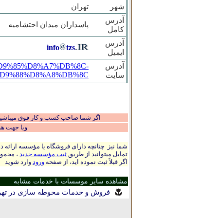
شهر
تهران
آدرس
پاسداران میدان احتشامیه
کامل
آدرس
info
tzs
ایمیل
آدرس
9%86%D9%85%D8%A7%DB%8C-
D9%88%D8%A8%DB%8C
سایت
اگر شما صاحب کسب و کار فوق میباشید و
ویا جهت ه
شما نیز چنانچه دارای فروشگاه یا مؤسسه ارائه ده
تمایل میتوانید از طریق
ثبت مؤسسه جدید
، مجموع
اگر قبلاً ثبت نموده اید، از صفحه
ورود
وارد شوید
مشاهده سایر موسسات با خدمات مشابه
فروش و خدمات محوطه سازی در تهر