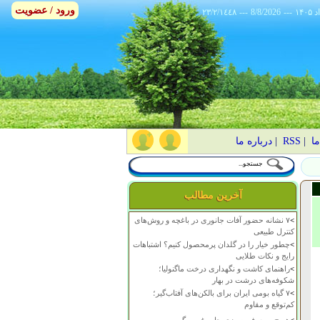
ورود / عضویت
٢٣/٢/١٤٤٨
---
8/8/2026
---
ما
|
RSS
|
درباره ما
آخرین مطالب
>
۷ نشانه حضور آفات جانوری در باغچه و روش‌های
کنترل طبیعی
>
چطور خیار را در گلدان پرمحصول کنیم؟ اشتباهات
رایج و نکات طلایی
>
راهنمای کاشت و نگهداری درخت ماگنولیا؛
شکوفه‌های درشت در بهار
>
۷ گیاه بومی ایران برای بالکن‌های آفتاب‌گیر؛
کم‌توقع و مقاوم