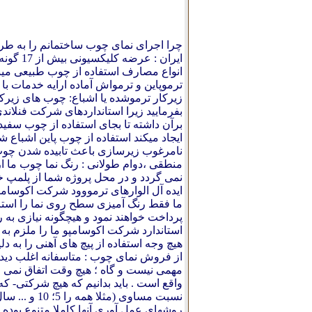
چرا اجرای نمای چوب ساختمانم را به طرح
ایران :
انواع مصارف استفاده از چوب طبیعی میبا
زیرکار ترموشده یا اشباع: چوب های زیرکا
برآن داشته تا بجای استفاده از چوب سف
ایجاد میکند استفاده از چوب پاین اشباع ش
نمی گردد و در محل پروژه شما از پلمپ خ
ایده آل الوارهای ترمووود شرکت اکوسامپ
ما فقط رنگ آمیزی سطح روی نما را استان
پرداخت خواهند نمود و هیچگونه نیازی به 
استاندارد شرکت اکوسامپو ما را ملزم به ا
هیچ وجه استفاده از پیچ های آهنی را به
از فروش نمای چوب : متاسفانه اغلب دید
مهمی نیست و گاه ؛ هیچ وقت اتفاق نمی افتد 
واقع است . باید بدانیم که هیچ شرکتی- ک
نسبت مساوی (
روشهای عمل آوری آنها کاملا متنوع بوده 