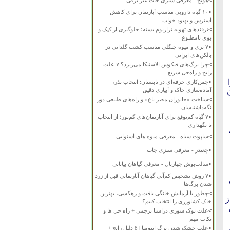
>
هویج - معرفی سبزی جات غیر برگی
>
۱۰ گیاه دارویی مناسب آپارتمان برای کاهش
استرس و بهبود خواب
>
ترفندهای تهویه تراریوم بسته؛ جلوگیری از کپک و
بوی نامطبوع
>
۷ بری و میوه جنگلی مناسب کشت گلدانی در
بالکن‌های ایرانی
>
چرا برگ‌های فیکوس الاستیکا می‌ریزد؟ ۷ علت
رایج و راه‌حل سریع
ا
>
چمن‌کاری حرفه‌ای در تابستان: انتخاب بذر،
آماده‌سازی خاک و آبیاری دقیق
>
شناخت «جانوران مضر باغ» و راه‌های طبیعی دور
نگه‌داشتنشان
>
۷ گیاه کم‌توقع برای آپارتمان‌های کم‌نور؛ از انتخاب
تا نگهداری
>
ساپوت سیاه - معرفی میوه های استوایی
>
چغندر - معرفی سبزی جات
>
سالت‌بوش چهاربال - معرفی گیاهان بیابانی
>
۷ روش تشخیص کم‌آبی گیاهان آپارتمانی قبل از زرد
شدن برگ‌ها
>
چطور با آزمایش خانگی بافت و زهکشی، بهترین
ز
خاک کشاورزی را انتخاب کنیم؟
>
علت نوک سوزی دراسنا پرچمی + راه حل ها و
نکات مهم
>
علت خشک شدن برگ ایپومیا | 8 دلیل رایج +