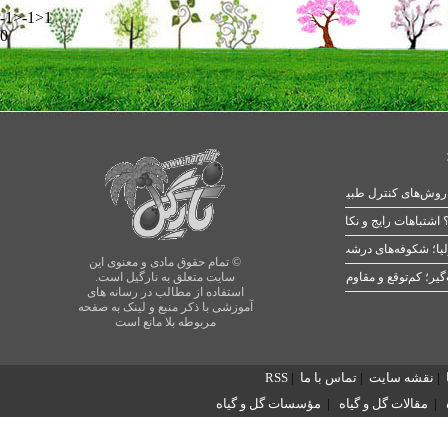
-1>-1>1
0
 اشتباهات رایج و نکات طلایی
یا؛ شکوفه‌های درشت در بهار
© تمام حقوق مادی و معنوی این
سایت متعلق به نارگیل است.
استفاده از مطالب در رسانه های
آموزشی با ذکر منبع و لینک به صفحه
مربوطه بلا مانع است
|
نقشه سایت
|
تماس با ما
|
RSS
|
مقالات گل و گیاه
|
مؤسسات گل و گیاه