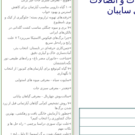
ت و اتصالات
>
هویج - معرفی سبزی جات غیر برگی
>
۱۰ گیاه دارویی مناسب آپارتمان برای کاهش
 سایبان
استرس و بهبود خواب
>
ترفندهای تهویه تراریوم بسته؛ جلوگیری از کپک و
بوی نامطبوع
>
۷ بری و میوه جنگلی مناسب کشت گلدانی در
بالکن‌های ایرانی
>
چرا برگ‌های فیکوس الاستیکا می‌ریزد؟ ۷ علت
رایج و راه‌حل سریع
>
چمن‌کاری حرفه‌ای در تابستان: انتخاب بذر،
آماده‌سازی خاک و آبیاری دقیق
>
شناخت «جانوران مضر باغ» و راه‌های طبیعی دور
نگه‌داشتنشان
>
۷ گیاه کم‌توقع برای آپارتمان‌های کم‌نور؛ از انتخاب
تا نگهداری
>
ساپوت سیاه - معرفی میوه های استوایی
>
چغندر - معرفی سبزی جات
>
سالت‌بوش چهاربال - معرفی گیاهان بیابانی
>
۷ روش تشخیص کم‌آبی گیاهان آپارتمانی قبل از زرد
شدن برگ‌ها
>
چطور با آزمایش خانگی بافت و زهکشی، بهترین
خاک کشاورزی را انتخاب کنیم؟
>
علت نوک سوزی دراسنا پرچمی + راه حل ها و
نکات مهم
>
علت خشک شدن برگ ایپومیا | 8 دلیل رایج +