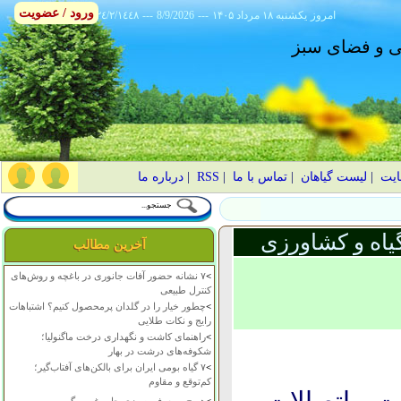
ورود / عضویت
امروز
۱۴۰۵ يکشنبه ۱۸ مرداد
---
8/9/2026
---
٢٤/٢/١٤٤٨
انی و فضای سبز
ایت
|
لیست گیاهان
|
تماس با ما
|
RSS
|
درباره ما
یاه و کشاورزی
آخرین مطالب
>
۷ نشانه حضور آفات جانوری در باغچه و روش‌های
کنترل طبیعی
>
چطور خیار را در گلدان پرمحصول کنیم؟ اشتباهات
رایج و نکات طلایی
>
راهنمای کاشت و نگهداری درخت ماگنولیا؛
شکوفه‌های درشت در بهار
>
۷ گیاه بومی ایران برای بالکن‌های آفتاب‌گیر؛
کم‌توقع و مقاوم