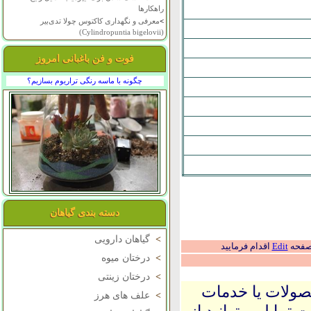
راهکارها
>
معرفی و نگهداری کاکتوس چولا تدی‌بیر
(Cylindropuntia bigelovii)
فوت و فن باغبانی امروز
چگونه با ماسه رنگی تراریوم بسازیم؟
دسته بندی گیاهان
>
گیاهان دارویی
 صفحه
Edit
اقدام فرمایید
>
درختان میوه
>
درختان زینتی
حصولات یا خدمات
>
علف های هرز