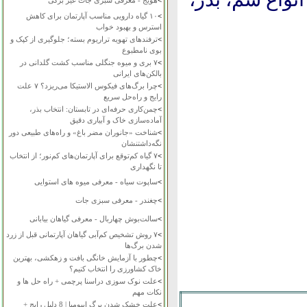
>
هویج - معرفی سبزی جات غیر برگی
>
۱۰ گیاه دارویی مناسب آپارتمان برای کاهش
استرس و بهبود خواب
>
ترفندهای تهویه تراریوم بسته؛ جلوگیری از کپک و
بوی نامطبوع
>
۷ بری و میوه جنگلی مناسب کشت گلدانی در
بالکن‌های ایرانی
>
چرا برگ‌های فیکوس الاستیکا می‌ریزد؟ ۷ علت
رایج و راه‌حل سریع
>
چمن‌کاری حرفه‌ای در تابستان: انتخاب بذر،
آماده‌سازی خاک و آبیاری دقیق
>
شناخت «جانوران مضر باغ» و راه‌های طبیعی دور
نگه‌داشتنشان
>
۷ گیاه کم‌توقع برای آپارتمان‌های کم‌نور؛ از انتخاب
تا نگهداری
>
ساپوت سیاه - معرفی میوه های استوایی
>
چغندر - معرفی سبزی جات
>
سالت‌بوش چهاربال - معرفی گیاهان بیابانی
>
۷ روش تشخیص کم‌آبی گیاهان آپارتمانی قبل از زرد
شدن برگ‌ها
>
چطور با آزمایش خانگی بافت و زهکشی، بهترین
خاک کشاورزی را انتخاب کنیم؟
>
علت نوک سوزی دراسنا پرچمی + راه حل ها و
نکات مهم
>
علت خشک شدن برگ ایپومیا | 8 دلیل رایج +