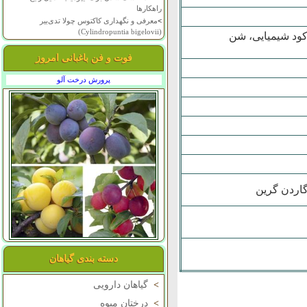
راهکارها
>
معرفی و نگهداری کاکتوس چولا تدی‌بیر
(Cylindropuntia bigelovii)
،کود شیمیایی، شن
فوت و فن باغبانی امروز
پرورش درخت آلو
گاردن گرین
دسته بندی گیاهان
>
گیاهان دارویی
>
درختان میوه