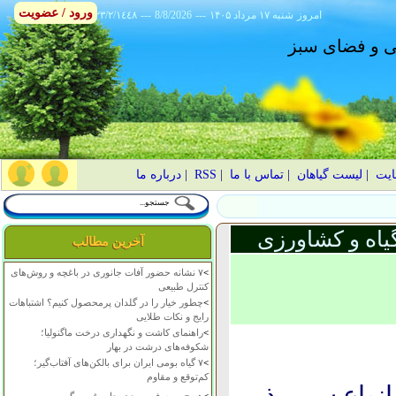
ورود / عضویت
امروز
۱۴۰۵ شنبه ۱۷ مرداد
---
8/8/2026
---
٢٣/٢/١٤٤٨
انی و فضای سبز
ایت
|
لیست گیاهان
|
تماس با ما
|
RSS
|
درباره ما
یاه و کشاورزی
آخرین مطالب
>
۷ نشانه حضور آفات جانوری در باغچه و روش‌های
کنترل طبیعی
>
چطور خیار را در گلدان پرمحصول کنیم؟ اشتباهات
رایج و نکات طلایی
>
راهنمای کاشت و نگهداری درخت ماگنولیا؛
شکوفه‌های درشت در بهار
>
۷ گیاه بومی ایران برای بالکن‌های آفتاب‌گیر؛
کم‌توقع و مقاوم
انواع سم، بذر،