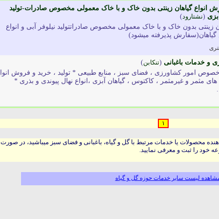
ورش انواع گیاهان زینتی بدون خاک و با خاک معمولی مخصوص صادرات-تولید
آبزی
(
نشتارود
)
ان زینتی بدون خاک و با خاک معمولی مخصوص صادراتتولید نیلوفر آبی و انواع
اع گیاهان(سفارش پذیرفته میشود)
تری
ی و خدمات باغبانی
(
تنکابن
)
خصوص امور کشاورزی ، فضای سبز ، منابع طبیعی * تولید ، خرید و فروش انوا
های مثمر و غیرمثمر ، کاکتوس ، گیاهان آبزی ،انواع نهال پیوندی و بذری *
۱
هنده محصولات یا خدمات مرتبط با گل و گیاه، باغبانی و فضای سبز میباشید، در صورت
ه خود را ثبت و معرفی نمایید.
شاهده لیست سایر خدمات حوزه گل و گیاه