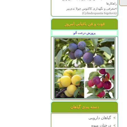
راهکارها
>
معرفی و نگهداری کاکتوس چولا تدی‌بیر
(Cylindropuntia bigelovii)
فوت و فن باغبانی امروز
پرورش درخت آلو
دسته بندی گیاهان
>
گیاهان دارویی
>
درختان میوه