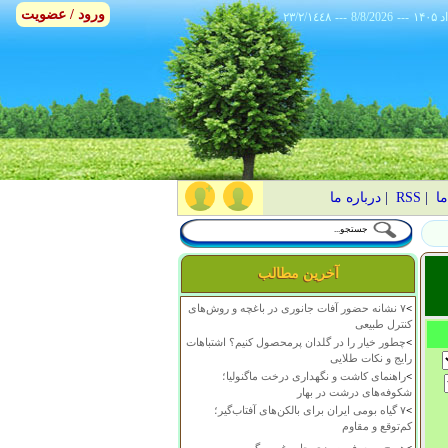
ورود / عضویت
٢٣/٢/١٤٤٨
---
8/8/2026
---
ما
|
RSS
|
درباره ما
آخرین مطالب
>
۷ نشانه حضور آفات جانوری در باغچه و روش‌های
کنترل طبیعی
>
چطور خیار را در گلدان پرمحصول کنیم؟ اشتباهات
رایج و نکات طلایی
>
راهنمای کاشت و نگهداری درخت ماگنولیا؛
شکوفه‌های درشت در بهار
>
۷ گیاه بومی ایران برای بالکن‌های آفتاب‌گیر؛
کم‌توقع و مقاوم