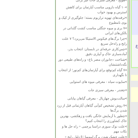
>
هویج - معرفی سبزی جات غیر برگی
>
۱۰ گیاه دارویی مناسب آپارتمان برای کاهش
استرس و بهبود خواب
>
ترفندهای تهویه تراریوم بسته؛ جلوگیری از کپک و
بوی نامطبوع
>
۷ بری و میوه جنگلی مناسب کشت گلدانی در
بالکن‌های ایرانی
>
چرا برگ‌های فیکوس الاستیکا می‌ریزد؟ ۷ علت
رایج و راه‌حل سریع
ع
>
چمن‌کاری حرفه‌ای در تابستان: انتخاب بذر،
آماده‌سازی خاک و آبیاری دقیق
>
شناخت «جانوران مضر باغ» و راه‌های طبیعی دور
نگه‌داشتنشان
>
۷ گیاه کم‌توقع برای آپارتمان‌های کم‌نور؛ از انتخاب
تا نگهداری
>
ساپوت سیاه - معرفی میوه های استوایی
>
چغندر - معرفی سبزی جات
>
سالت‌بوش چهاربال - معرفی گیاهان بیابانی
>
۷ روش تشخیص کم‌آبی گیاهان آپارتمانی قبل از زرد
شدن برگ‌ها
>
چطور با آزمایش خانگی بافت و زهکشی، بهترین
خاک کشاورزی را انتخاب کنیم؟
>
علت نوک سوزی دراسنا پرچمی + راه حل ها و
نکات مهم
>
علت خشک شدن برگ ایپومیا | 8 دلیل رایج +