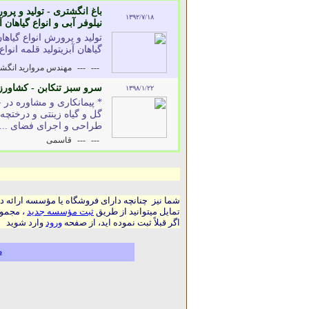
باغ انگشتری - تولید و پر
۱۳۹۲/۷/۱۸
نیلوفر آبی و انواع گیاهان 
تولید و پرورش انواع گیاه
گیاهان آبزیتولید قلمه انو
---
---
مهندس مروارید انگش
سرو سبز تنکابن - کشاورز
۱۳۹۸/۱/۲۲
* پیمانکاری و مشاوره در 
گل و گیاه زینتی و درختچه 
طراحی و اجرای فضای ....
---
---
قاسمی
شما نیز چنانچه دارای فروشگاه یا مؤسسه ارائه د
تمایل میتوانید از طریق
ثبت مؤسسه جدید
، مجموع
اگر قبلاً ثبت نموده اید، از صفحه
ورود
وارد شوید
م