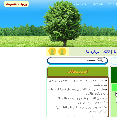
ورود / عضویت
٢٤/٢/١٤٤٨
---
8/9/2026
---
ما
|
RSS
|
درباره ما
آخرین مطالب
>
۷ نشانه حضور آفات جانوری در باغچه و روش‌های
کنترل طبیعی
>
چطور خیار را در گلدان پرمحصول کنیم؟ اشتباهات
رایج و نکات طلایی
>
راهنمای کاشت و نگهداری درخت ماگنولیا؛
شکوفه‌های درشت در بهار
>
۷ گیاه بومی ایران برای بالکن‌های آفتاب‌گیر؛
کم‌توقع و مقاوم