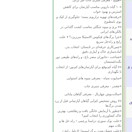
>
هویج - معرفی سبزی جات غیر برگی
>
۱۰ گیاه دارویی مناسب آپارتمان برای کاهش
استرس و بهبود خواب
>
ترفندهای تهویه تراریوم بسته؛ جلوگیری از کپک و
بوی نامطبوع
>
۷ بری و میوه جنگلی مناسب کشت گلدانی در
بالکن‌های ایرانی
>
چرا برگ‌های فیکوس الاستیکا می‌ریزد؟ ۷ علت
ه
رایج و راه‌حل سریع
>
چمن‌کاری حرفه‌ای در تابستان: انتخاب بذر،
آماده‌سازی خاک و آبیاری دقیق
>
شناخت «جانوران مضر باغ» و راه‌های طبیعی دور
نگه‌داشتنشان
 و
>
۷ گیاه کم‌توقع برای آپارتمان‌های کم‌نور؛ از انتخاب
تا نگهداری
>
ساپوت سیاه - معرفی میوه های استوایی
>
چغندر - معرفی سبزی جات
>
سالت‌بوش چهاربال - معرفی گیاهان بیابانی
>
۷ روش تشخیص کم‌آبی گیاهان آپارتمانی قبل از زرد
ی
شدن برگ‌ها
>
چطور با آزمایش خانگی بافت و زهکشی، بهترین
خاک کشاورزی را انتخاب کنیم؟
>
علت نوک سوزی دراسنا پرچمی + راه حل ها و
نکات مهم
>
علت خشک شدن برگ ایپومیا | 8 دلیل رایج +