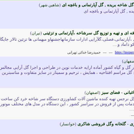
ل شاخه بریده , گل آپارتمانی و باغچه ای
(
شاهین شهر
)
ه , گل آپارتمانی و باغچه ای
 ای و تهیه و توزیع گل سرشاخه ،آپارتمانی و تزئینی
(
تیران
)
 ،آپارتمانی،فصلی،گلآرایی ادارات سازمانهاجشنهاو میهمانی ها تزئین تالار جایگا
داماد و....
https://inst
---
---
حمیدرضا خدائی تهرانی
صفهان
)
 گل و گیاه کشور آماده ارایه خدمات نوین در طراحی و اجرا گل آرایی مجالس
 گل مراسم افتتاحیه ، همایش ، ترحیم و سمینار در سایز متفاوت و مناسبترین
غبانی - فضای سبز
(
اصفهان
)
گل نرجس تهیه کننده ماشین آلات کشاورزی دستگاه سر شاخه خرد کن ساخت
ماه زمانت وخدمات پس از فروش در سراسر کشور ، این دستگاه در مدل های مختلف موتور
..
--
ی - گلخانه وگل فروشی شاکری
(
خوانسار
)