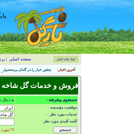
پای
صفحه اصلی
|
پر
لینک های اصلی
آخرین اخبار:
چطور خیار را در گلدان پرمحصول کن
فروش و خدمات گل شاخه بر
جستجوی پیشرفته :
به دنبال 
موقعیت مؤسسه :
خدمات مورد نظر :
کلمه کلیدی مورد نظر :
75 مورد یافت شد