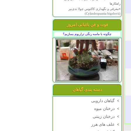
راهکارها
>
معرفی و نگهداری کاکتوس چولا تدی‌بیر
(Cylindropuntia bigelovii)
فوت و فن باغبانی امروز
چگونه با ماسه رنگی تراریوم بسازیم؟
دسته بندی گیاهان
>
گیاهان دارویی
>
درختان میوه
>
درختان زینتی
>
علف های هرز