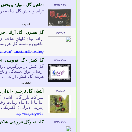
شاهین گل - تولید و پخش گ
۱۳۹۵/۳/۱۹
تولید و پخش گل شاخه برید
---
---
عنایت
گل نسترن - گل آرائی حرفه
۱۳۹۸/۹/۹
ارائه انواع گلهای شاخه ای
ماشین و دسته گل عروسکو 
agram.com/_u/nastaranflowershop
گل کیش - گل فروشی
(
ا
۱۳۹۵/۸/۲۵
گل کیش در بزرگترین بازار
ارسال انواع ،سبدگل و تاج
هزینه گل کیش: ارائه ....
---
---
دهقانی
آشیان گل نرجس - ابزار با
۱۳۹۰/۸/۵
شر کت بازر گانی آشیان 
ایتا لیا با 15 
(بنزینی دیزلی ) الکتریکی ..
--
---
---
http://ashiyangool.ir
گلخانه وگل فروشی شاکر
۱۳۹۹/۸/۲۹